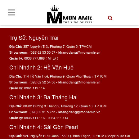
Trụ Sở: Nguyễn Trãi
357 Nguyễn Trãi, Phường 7, Quận 5, TPHCM
Địa Chỉ:
(028)62 53 55 57
Showroom:
- khangdang@monamie.vn
0938.777.868 ( Mr Lý )
Quản lý:
Chi Nhánh 2: Hồ Văn Huê
114 Hồ Văn Huê, Phường 9, Quận Phú Nhuận, TPHCM
Địa Chỉ:
(028)62 52 54 56
Showroom:
- khangdang@monamie.vn
0961.119.114
Quản lý:
Chi Nhánh 3: Ba Tháng Hai
80-82 Đường 3 Tháng 2, Phường 12, Quận 10, TPHCM
Địa Chỉ:
(028)62 51 53 55
Showroom:
- khangdang@monamie.vn
0936.111.116 - 0984.111.114
Quản lý:
Chi Nhánh 4: Sài Gòn Pearl
92D Nguyễn Hữu Cảnh, P22, Q. Bình Thạnh, TPHCM (ShopHouse Sai
Địa Chỉ: