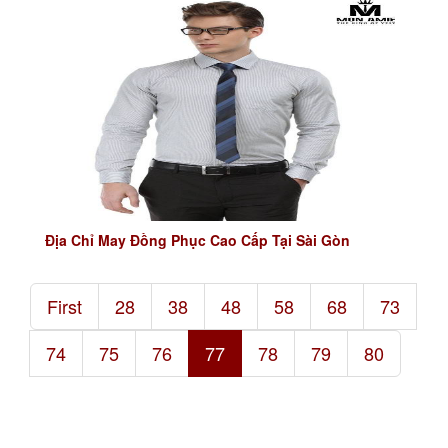
Địa Chỉ May Đồng Phục Cao Cấp Tại Sài Gòn
First
28
38
48
58
68
73
74
75
76
77
78
79
80