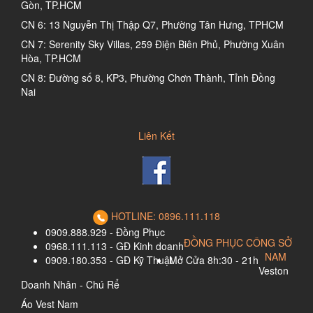
Gòn, TP.HCM
CN 6: 13 Nguyễn Thị Thập Q7, Phường Tân Hưng, TPHCM
CN 7: Serenity Sky Villas, 259 Điện Biên Phủ, Phường Xuân
Hòa, TP.HCM
CN 8: Đường số 8, KP3, Phường Chơn Thành, Tỉnh Đồng
Nai
Liên Kết
HOTLINE: 0896.111.118
0909.888.929 - Đồng Phục
ĐỒNG PHỤC CÔNG SỞ
0968.111.113 - GĐ Kinh doanh
NAM
0909.180.353 - GĐ Kỹ Thuật
Mở Cửa 8h:30 - 21h
Veston
Doanh Nhân - Chú Rể
Áo Vest Nam