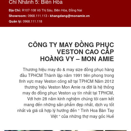
Chi Nhánh 5: Biên Hòa
R107-108 Võ Thị Sáu, Biên Hòa, Đồng Nai
Địa Chỉ:
0968.111.113
Showroom:
- khangdang@monamie.vn
0968.111.118
Quản lý:
CÔNG TY MAY ĐỒNG PHỤC
VESTON CAO CẤP
HOÀNG VY – MON AMIE
Thương hiệu may đo & may size đồng phục hàng
đầu TPHCM Thành lập năm 1991 tiên phong trong
lĩnh vực may Veston công sở tại TPHCM Năm 2012
thương hiệu Veston Mon Amie ra đời là hệ thống
may đo đồng phục Veston uy tín nhất tại TPHCM,
Với hơn 28 năm kinh nghiệm chúng tôi cam kết
mang đến những sản phẩm đẹp nhất, dịch vụ tốt
nhất và giá cả hợp lý hướng đến “ Tinh Hoa Bàn Tay
Việt “ của những thợ may gốc Huế