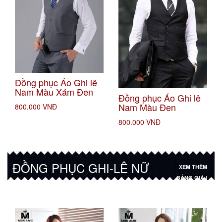
Đồng phục Áo Ghi lê
Nam Màu Xám Đen
Đồng phục Áo Ghi lê
Nam Màu Đen
800.000 VNĐ
800.000 VNĐ
ĐỒNG PHỤC GHI-LÊ NỮ
XEM THÊM
BẢNG GIÁ |