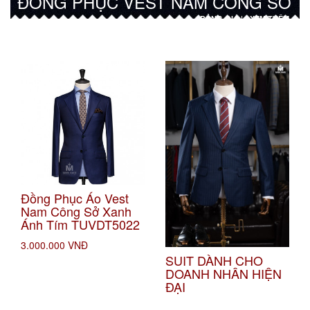
ĐỒNG PHỤC VEST NAM CÔNG SỞ
BẢNG GIÁ |
XEM THÊM
Đồng Phục Áo Vest
Nam Công Sở Xanh
Ánh Tím TUVDT5022
3.000.000 VNĐ
SUIT DÀNH CHO
DOANH NHÂN HIỆN
ĐẠI