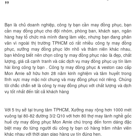
”
Bạn là chủ doanh nghiệp, công ty bạn cần may đồng phục, bạn
cần may đồng phục cho đội nhóm, phòng ban, khách sạn, ngân
hàng hay tổ chức mà mình đang làm việc, nhưng bạn đang phân
vân vì ngoài thị trường TPHCM có rất nhiều công ty may đồng
phục, xưởng may đồng phục lớn nhỏ và thâm niên khác nhau,
bạn không biết nên chọn công ty may đồng phục nào là đẹp, chất
lượng, giá cả cạnh tranh và các dịch vụ may đồng phục uy tín làm
hài lòng công ty bạn . Công ty may đồng phục & veston cao cấp
Mon Amie sở hữu hơn 28 năm kinh nghiệm và tâm huyết trong
lĩnh vực may mặc nói chung và may đồng phục nói riêng. Chúng
tôi chắc chắn sẽ là công ty may đồng phục với chất lượng và dịch
vụ tốt nhất đến tất cả khách hàng
Với 5 trụ sở tại trung tâm TPHCM, Xưởng may rộng hơn 1000 mét
vuông tại 80-82 đường 3/2 Q10 với hơn 80 thợ may lành nghề gốc
huế cty may đồng phục Mon Amie chú trọng đến form dáng đặc
biệt may đo từng người dù công ty bạn có hàng trăm nhân viên
khác nhau với thời gian giao hàng uy tín đúng hẹn.