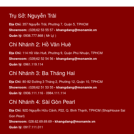
Trụ Sở: Nguyễn Trãi
357 Nguyễn Trãi, Phường 7, Quận 5, TPHCM
Địa Chỉ:
(028)62 53 55 57
Showroom:
- khangdang@monamie.vn
0938.777.868 ( Mr Lý )
Quản lý:
Chi Nhánh 2: Hồ Văn Huê
114 Hồ Văn Huê, Phường 9, Quận Phú Nhuận, TPHCM
Địa Chỉ:
(028)62 52 54 56
Showroom:
- khangdang@monamie.vn
0961.119.114
Quản lý:
Chi Nhánh 3: Ba Tháng Hai
80-82 Đường 3 Tháng 2, Phường 12, Quận 10, TPHCM
Địa Chỉ:
(028)62 51 53 55
Showroom:
- khangdang@monamie.vn
0936.111.116 - 0984.111.114
Quản lý:
Chi Nhánh 4: Sài Gòn Pearl
92D Nguyễn Hữu Cảnh, P22, Q. Bình Thạnh, TPHCM (ShopHouse Sai
Địa Chỉ:
Gon Pearl)
028.62.69.69.69
Showroom:
- khangdang@monamie.vn
0917.111.011
Quản lý: