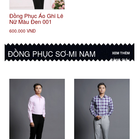
Đồng Phục Áo Ghi Lê
Nữ Màu Đen 001
600.000 VNĐ
ĐỒNG PHỤC SƠ-MI NAM
XEM THÊM
BẢNG GIÁ |