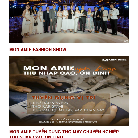
MON AMIE FASHION SHOW
MON AMIE TUYỂN DỤNG THỢ MAY CHUYÊN NGHIỆP -
THU NHẬP CAO, ỔN ĐỊNH