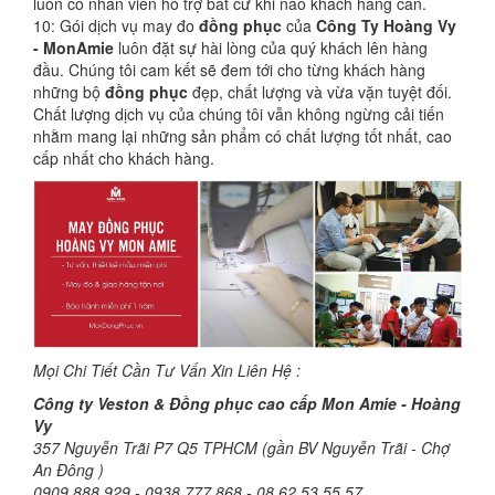
luôn có nhân viên hỗ trợ bất cư khi nào khách hàng cần.
10: Gói dịch vụ may đo
đồng phục
của
Công Ty Hoàng Vy
- MonAmie
luôn đặt sự hài lòng của quý khách lên hàng
đầu. Chúng tôi cam kết sẽ đem tới cho từng khách hàng
những bộ
đồng phục
đẹp, chất lượng và vừa vặn tuyệt đối.
Chất lượng dịch vụ của chúng tôi vẫn không ngừng cải tiến
nhằm mang lại những sản phẩm có chất lượng tốt nhất, cao
cấp nhất cho khách hàng.
Mọi Chi Tiết Cần Tư Vấn Xin Liên Hệ :
Công ty Veston & Đồng phục cao cấp Mon Amie - Hoàng
Vy
357 Nguyễn Trãi P7 Q5 TPHCM (gần BV Nguyễn Trãi - Chợ
An Đông )
0909.888.929 - 0938.777.868 - 08.62.53.55.57