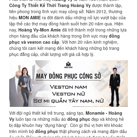
Công Ty Thiết Kế Thời Trang Hoàng Vy
được thành lập,
tiên phong trong lĩnh vực may công sở. Năm 2012, thương
hiệu
MON AMIE
ra đời đánh dấu những nỗ lực vượt bậc của
tập thể các thợ may đồng hành suốt hơn 20 năm qua. Hiện
nay,
Hoàng Vy-Mon Amie
đã trở thành một trong những lựa
chọn hàng đầu của khách hàng trong lĩnh vực may
đồng
phục và veston cao cấp
. Với hơn 20 năm kinh nghiệm,
chúng tôi cam kết mang đến khách hàng những bộ trang
phục đẳng cấp, chất lượng với giá cả hợp lý.
Với đội ngũ thiết kế trẻ trung, sáng tạo,
Monamie - Hoàng
Vy
luôn tạo ra những mẫu áo
đồng phục
đẹp và không hề
bị dập khuôn hay “đụng hàng”. Còn gì thú vị hơn khi khoác
trên mình bộ
đồng phục
thật phong cách và mang đậm dấu