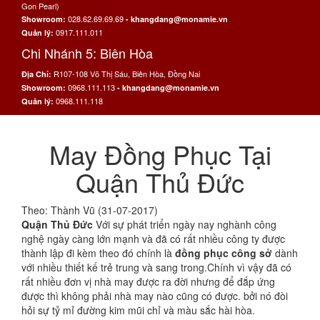
Gon Pearl)
028.62.69.69.69
Showroom:
- khangdang@monamie.vn
0917.111.011
Quản lý:
Chi Nhánh 5: Biên Hòa
R107-108 Võ Thị Sáu, Biên Hòa, Đồng Nai
Địa Chỉ:
0968.111.113
Showroom:
- khangdang@monamie.vn
0968.111.118
Quản lý:
May Đồng Phục Tại
Quận Thủ Đức
Theo: Thành Vũ (31-07-2017)
Quận Thủ Đức
Với sự phát triển ngày nay nghành công
nghệ ngày càng lớn mạnh và đã có rất nhiều công ty được
thành lập đi kèm theo đó chính là
đồng phục công sở
dành
với nhiều thiết kế trẻ trung và sang trong.Chính vì vậy đã có
rất nhiều đơn vị nhà may được ra đời nhưng để đắp ứng
được thì không phải nhà may nào cũng có được. bởi nó đòi
hỏi sự tỷ mỉ đường kim mũi chỉ và màu sắc hài hòa.