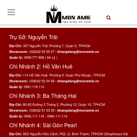
Trụ Sở: Nguyễn Trãi
357 Nguyễn Trãi, Phường 7, Quận 5, TPHCM
Địa Chỉ:
(028)62 53 55 57
Showroom:
- khangdang@monamie.vn
0938.777.868 ( Mr Lý )
Quản lý:
Chi Nhánh 2: Hồ Văn Huê
114 Hồ Văn Huê, Phường 9, Quận Phú Nhuận, TPHCM
Địa Chỉ:
(028)62 52 54 56
Showroom:
- khangdang@monamie.vn
0961.119.114
Quản lý:
Chi Nhánh 3: Ba Tháng Hai
80-82 Đường 3 Tháng 2, Phường 12, Quận 10, TPHCM
Địa Chỉ:
(028)62 51 53 55
Showroom:
- khangdang@monamie.vn
0936.111.116 - 0984.111.114
Quản lý:
Chi Nhánh 4: Sài Gòn Pearl
92D Nguyễn Hữu Cảnh, P22, Q. Bình Thạnh, TPHCM (ShopHouse Sai
Địa Chỉ: