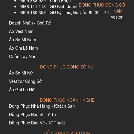
0909.888.929 - Đồng Phục
ĐỒNG PHỤC CÔNG SỞ
0968.111.113 - GĐ Kinh doanh
NAM
0909.180.353 - GĐ Kỹ Thuật
Mở Cửa 8h:30 - 21h
Veston
Doanh Nhân - Chú Rể
Áo Vest Nam
Áo Sơ Mi Nam
Áo Ghi Lê Nam
Quần Tây Nam
ĐỒNG PHỤC CÔNG SỞ NỮ
Áo Sơ Mi Nữ
Vest Nữ Công Sở
Áo Ghi Lê Nữ
ĐỒNG PHỤC NGÀNH NGHỀ
Đồng Phục Nhà Hàng - Khách Sạn
Đồng Phục Bác Sĩ - Y Tá
Đồng Phục Bảo Vệ - Kĩ Thuật
ĐỒNG PHỤC ÁO THUN