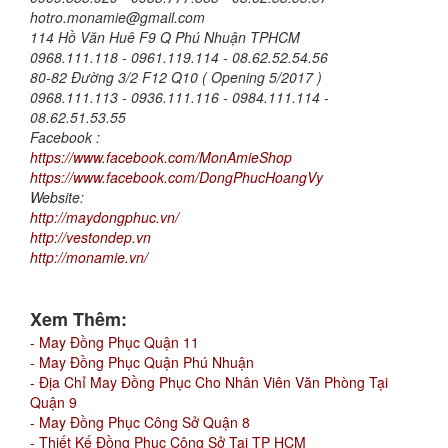
hotro.monamie@gmail.com
114 Hồ Văn Huê F9 Q Phú Nhuận TPHCM
0968.111.118 - 0961.119.114 - 08.62.52.54.56
80-82 Đường 3/2 F12 Q10 ( Opening 5/2017 )
0968.111.113 - 0936.111.116 - 0984.111.114 -
08.62.51.53.55
Facebook :
https://www.facebook.com/MonAmieShop
https://www.facebook.com/DongPhucHoangVy
Website:
http://maydongphuc.vn/
http://vestondep.vn
http://monamie.vn/
Xem Thêm:
- May Đồng Phục Quận 11
- May Đồng Phục Quận Phú Nhuận
- Địa Chỉ May Đồng Phục Cho Nhân Viên Văn Phòng Tại
Quận 9
- May Đồng Phục Công Sở Quận 8
- Thiết Kế Đồng Phục Công Sở Tại TP HCM