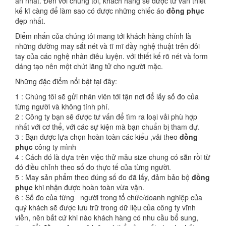
ấn nhất. Đến với chúng tôi, khách hàng sẽ được tư vấn thiết
kế kĩ càng để làm sao có được những chiếc áo
đồng phục
đẹp nhất.
Điểm nhấn của chúng tôi mang tới khách hàng chính là
những đường may sắt nét và tĩ mĩ đầy nghệ thuật trên đôi
tay của các nghệ nhân điêu luyện. với thiết kế rõ nét và form
dáng tạo nên một chút lãng tử cho người mặc.
Những đặc điểm nổi bật tại đây:
1 : Chúng tôi sẽ gửi nhân viên tới tận nơi để lấy số đo của
từng người và không tính phí.
2 : Công ty bạn sẽ được tư vấn để tìm ra loại vải phù hợp
nhất với cơ thể, với các sự kiện mà bạn chuẩn bị tham dự.
3 : Bạn được lựa chọn hoàn toàn các kiểu ,vải theo
đồng
phục
công ty mình
4 : Cách đó là dựa trên việc thử mẫu size chung có sẵn rồi từ
đó điều chỉnh theo số đo thực tế của từng người.
5 : May sản phẩm theo đúng số đo đã lấy, đảm bảo bộ
đồng
phục
khi nhận được hoàn toàn vừa vặn.
6 : Số đo của từng người trong tổ chức/doanh nghiệp của
quý khách sẽ được lưu trữ trong dữ liệu của công ty vĩnh
viễn, nên bất cứ khi nào khách hàng có nhu cầu bổ sung,