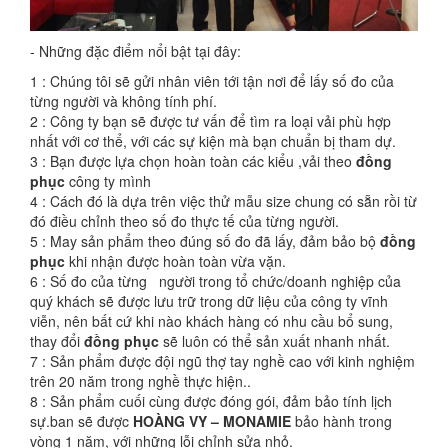
- Những đặc điểm nổi bật tại đây:
1 : Chúng tôi sẽ gửi nhân viên tới tận nơi để lấy số đo của
từng người và không tính phí.
2 : Công ty bạn sẽ được tư vấn để tìm ra loại vải phù hợp
nhất với cơ thể, với các sự kiện mà bạn chuẩn bị tham dự.
3 : Bạn được lựa chọn hoàn toàn các kiểu ,vải theo
đồng
phục
công ty mình
4 : Cách đó là dựa trên việc thử mẫu size chung có sẵn rồi từ
đó điều chỉnh theo số đo thực tế của từng người.
5 : May sản phẩm theo đúng số đo đã lấy, đảm bảo bộ
đồng
phục
khi nhận được hoàn toàn vừa vặn.
6 : Số đo của từng người trong tổ chức/doanh nghiệp của
quý khách sẽ được lưu trữ trong dữ liệu của công ty vĩnh
viễn, nên bất cứ khi nào khách hàng có nhu cầu bổ sung,
thay đổi
đồng phục
sẽ luôn có thể sản xuất nhanh nhất.
7 : Sản phẩm được đội ngũ thợ tay nghề cao với kinh nghiệm
trên 20 năm trong nghề thực hiện..
8 : Sản phẩm cuối cùng được đóng gói, đảm bảo tính lịch
sự.ban sẽ được
HOÀNG VY – MONAMIE
bảo hành trong
vòng 1 năm, với những lỗi chỉnh sửa nhỏ.