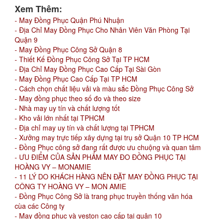
Xem Thêm:
- May Đồng Phục Quận Phú Nhuận
- Địa Chỉ May Đồng Phục Cho Nhân Viên Văn Phòng Tại
Quận 9
- May Đồng Phục Công Sở Quận 8
- Thiết Kế Đồng Phục Công Sở Tại TP HCM
- Địa Chỉ May Đồng Phục Cao Cấp Tại Sài Gòn
- May Đồng Phục Cao Cấp Tại TP HCM
- Cách chọn chất liệu vải và màu sắc Đồng Phục Công Sở
- May đồng phục theo số đo và theo size
- Nhà may uy tín và chất lượng tốt
- Kho vải lớn nhất tại TPHCM
- Địa chỉ may uy tín và chất lượng tại TPHCM
- Xưởng may trực tiếp xây dựng tại trụ sở Quận 10 TP HCM
- Đồng Phục công sở đang rất được ưu chuộng và quan tâm
- ƯU ĐIỂM CỦA SẢN PHẨM MAY ĐO ĐỒNG PHỤC TẠI
HOÀNG VY – MONAMIE
- 11 LÝ DO KHÁCH HÀNG NÊN ĐẶT MAY ĐỒNG PHỤC TẠI
CÔNG TY HOÀNG VY – MON AMIE
- Đồng Phục Công Sở là trang phục truyền thống văn hóa
cùa các Công ty
- May đồng phục và veston cao cấp tại quận 10