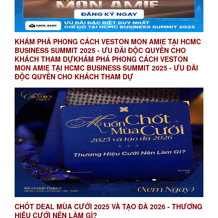
KHÁM PHÁ PHONG CÁCH VESTON MON AMIE TẠI HCMC
BUSINESS SUMMIT 2025 - ƯU ĐÃI ĐỘC QUYỀN CHO
KHÁCH THAM DỰKHÁM PHÁ PHONG CÁCH VESTON
MON AMIE TẠI HCMC BUSINESS SUMMIT 2025 - ƯU ĐÃI
ĐỘC QUYỀN CHO KHÁCH THAM DỰ
CHỐT DEAL MÙA CƯỚI 2025 VÀ TẠO ĐÀ 2026 - THƯƠNG
HIỆU CƯỚI NÊN LÀM GÌ?