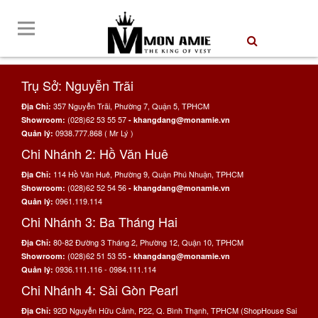
Trụ Sở: Nguyễn Trãi
357 Nguyễn Trãi, Phường 7, Quận 5, TPHCM
Địa Chỉ:
(028)62 53 55 57
Showroom:
- khangdang@monamie.vn
0938.777.868 ( Mr Lý )
Quản lý:
Chi Nhánh 2: Hồ Văn Huê
114 Hồ Văn Huê, Phường 9, Quận Phú Nhuận, TPHCM
Địa Chỉ:
(028)62 52 54 56
Showroom:
- khangdang@monamie.vn
0961.119.114
Quản lý:
Chi Nhánh 3: Ba Tháng Hai
80-82 Đường 3 Tháng 2, Phường 12, Quận 10, TPHCM
Địa Chỉ:
(028)62 51 53 55
Showroom:
- khangdang@monamie.vn
0936.111.116 - 0984.111.114
Quản lý:
Chi Nhánh 4: Sài Gòn Pearl
92D Nguyễn Hữu Cảnh, P22, Q. Bình Thạnh, TPHCM (ShopHouse Sai
Địa Chỉ: