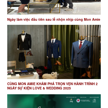
Ngày làm việc đầu tiên sau lễ nhộn nhịp cùng Mon Amie
CÙNG MON AMIE KHÁM PHÁ TRỌN VẸN HÀNH TRÌNH 2
NGÀY SỰ KIỆN LOVE & WEDDING 2025