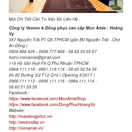
Mọi Chi Tiết Cần Tư Vấn Xin Liên Hệ :
Công ty Veston & Đồng phục cao cấp Mon Amie - Hoàng
Vy
357 Nguyễn Trãi P7 Q5 TPHCM (gần BV Nguyễn Trãi - Chợ
An Đông )
0909.888.929 - 0938.777.868 - 08.62.53.55.57
hotro.monamie@gmail.com
114 Hồ Văn Huê F9 Q Phú Nhuận TPHCM
0968.111.118 - 0961.119.114 - 08.62.52.54.56
80-82 Đường 3/2 F12 Q10 ( Opening 5/2017 )
0968.111.113 - 0936.111.116 - 0984.111.114 -
08.62.51.53.55
Facebook :
https://www.facebook.com/MonAmieShop
https://www.facebook.com/DongPhucHoangVy
Website:
http://maydongphuc.vn/
http://vestondep.vn
http://monamie.vn/