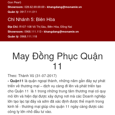
Gon Pearl)
028.62.69.69.69
Showroom:
- khangdang@monamie.vn
0917.111.011
Quản lý:
Chi Nhánh 5: Biên Hòa
R107-108 Võ Thị Sáu, Biên Hòa, Đồng Nai
Địa Chỉ:
0968.111.113
Showroom:
- khangdang@monamie.vn
0968.111.118
Quản lý:
May Đồng Phục Quận
11
Theo: Thành Vũ (31-07-2017)
- Quận11
là quận ngoại thành, những năm gần đây sự phát
triển về thương mại – dịch vụ càng đi lên và phát triển tạo
cho Quận 11 là 1 trong những trung tâm thương mại có quy
mô lớn và hiện đại được xây dựng nơi mà các Doanh nghiệp
lớn tạo lạc tại đây và sớm đã xác định được thế mạnh trong
kinh tế - thương mại giúp cho quận 11 ngày càng được các
công ty lớn nhỏ đầu tư vào.