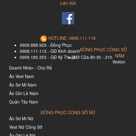
Liên Kết
HOTLINE: 0896.111.118
0909.888.929 - Đồng Phục
ĐỒNG PHỤC CÔNG SỞ
0968.111.113 - GĐ Kinh doanh
NAM
0909.180.353 - GĐ Kỹ Thuật
Mở Cửa 8h:30 - 21h
Veston
Doanh Nhân - Chú Rể
Áo Vest Nam
Áo Sơ Mi Nam
Áo Ghi Lê Nam
Quần Tây Nam
ĐỒNG PHỤC CÔNG SỞ NỮ
Áo Sơ Mi Nữ
Vest Nữ Công Sở
Áo Ghi Lê Nữ