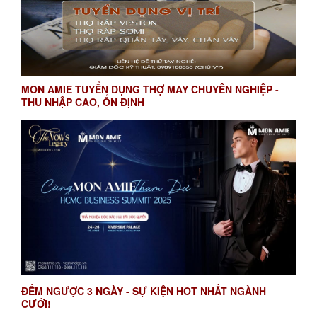
MON AMIE TUYỂN DỤNG THỢ MAY CHUYÊN NGHIỆP -
THU NHẬP CAO, ỔN ĐỊNH
ĐẾM NGƯỢC 3 NGÀY - SỰ KIỆN HOT NHẤT NGÀNH
CƯỚI!