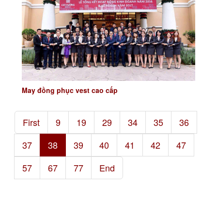
May đồng phục vest cao cấp
First
9
19
29
34
35
36
37
38
39
40
41
42
47
57
67
77
End