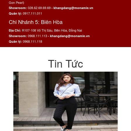
Gon Pearl)
028.62.69.69.69
Showroom:
- khangdang@monamie.vn
0917.111.011
Quản lý:
Chi Nhánh 5: Biên Hòa
R107-108 Võ Thị Sáu, Biên Hòa, Đồng Nai
Địa Chỉ:
0968.111.113
Showroom:
- khangdang@monamie.vn
0968.111.118
Quản lý:
Tin Tức