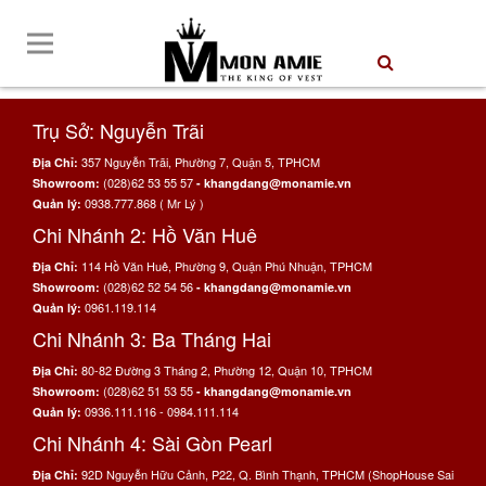
Trụ Sở: Nguyễn Trãi
357 Nguyễn Trãi, Phường 7, Quận 5, TPHCM
Địa Chỉ:
(028)62 53 55 57
Showroom:
- khangdang@monamie.vn
0938.777.868 ( Mr Lý )
Quản lý:
Chi Nhánh 2: Hồ Văn Huê
114 Hồ Văn Huê, Phường 9, Quận Phú Nhuận, TPHCM
Địa Chỉ:
(028)62 52 54 56
Showroom:
- khangdang@monamie.vn
0961.119.114
Quản lý:
Chi Nhánh 3: Ba Tháng Hai
80-82 Đường 3 Tháng 2, Phường 12, Quận 10, TPHCM
Địa Chỉ:
(028)62 51 53 55
Showroom:
- khangdang@monamie.vn
0936.111.116 - 0984.111.114
Quản lý:
Chi Nhánh 4: Sài Gòn Pearl
92D Nguyễn Hữu Cảnh, P22, Q. Bình Thạnh, TPHCM (ShopHouse Sai
Địa Chỉ: