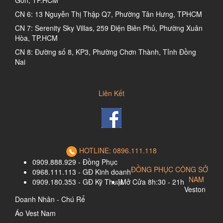
Gòn, TP.HCM
CN 6: 13 Nguyễn Thị Thập Q7, Phường Tân Hưng, TPHCM
CN 7: Serenity Sky Villas, 259 Điện Biên Phủ, Phường Xuân
Hòa, TP.HCM
CN 8: Đường số 8, KP3, Phường Chơn Thành, Tỉnh Đồng
Nai
Liên Kết
HOTLINE: 0896.111.118
0909.888.929 - Đồng Phục
ĐỒNG PHỤC CÔNG SỞ
0968.111.113 - GĐ Kinh doanh
NAM
0909.180.353 - GĐ Kỹ Thuật
Mở Cửa 8h:30 - 21h
Veston
Doanh Nhân - Chú Rể
Áo Vest Nam