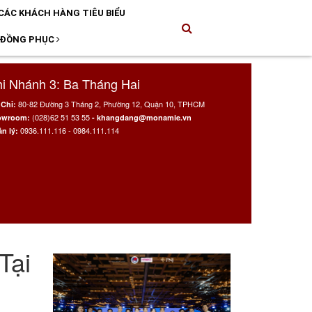
CÁC KHÁCH HÀNG TIÊU BIỂU
 ĐỒNG PHỤC
i Nhánh 3: Ba Tháng Hai
80-82 Đường 3 Tháng 2, Phường 12, Quận 10, TPHCM
 Chỉ:
(028)62 51 53 55
owroom:
- khangdang@monamie.vn
0936.111.116 - 0984.111.114
n lý:
Tại