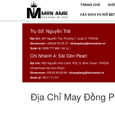
TRANG CHỦ
GIỚ
CÁC DỊCH VỤ NỔI BẬ
Trụ Sở: Nguyễn Trãi
357 Nguyễn Trãi, Phường 7, Quận 5, TPHCM
Địa Chỉ:
(028)62 53 55 57
Showroom:
- khangdang@monamie.vn
0938.777.868 ( Mr Lý )
Quản lý:
Chi Nhánh 4: Sài Gòn Pearl
92D Nguyễn Hữu Cảnh, P22, Q. Bình Thạnh, TPHCM
Địa Chỉ:
(ShopHouse Sai Gon Pearl)
028.62.69.69.69
Showroom:
- khangdang@monamie.vn
0917.111.011
Quản lý:
Địa Chỉ May Đồng P