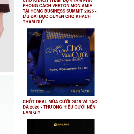
CHO KHÁCH THAM DỰKHÁM PHÁ
PHONG CÁCH VESTON MON AMIE
TẠI HCMC BUSINESS SUMMIT 2025 -
ƯU ĐÃI ĐỘC QUYỀN CHO KHÁCH
THAM DỰ
CHỐT DEAL MÙA CƯỚI 2025 VÀ TẠO
ĐÀ 2026 - THƯƠNG HIỆU CƯỚI NÊN
LÀM GÌ?