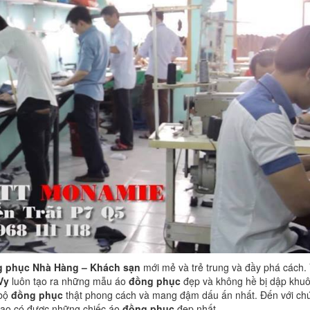
 phục Nhà Hàng – Khách sạn
mới mẻ và trẻ trung và đầy phá cách. 
Vy
luôn tạo ra những mẫu áo
đồng phục
đẹp và không hề bị dập khu
 bộ
đồng phục
thật phong cách và mang đậm dấu ấn nhất. Đến với chú
 sao có được những chiếc áo
đồng phục
đẹp nhất.