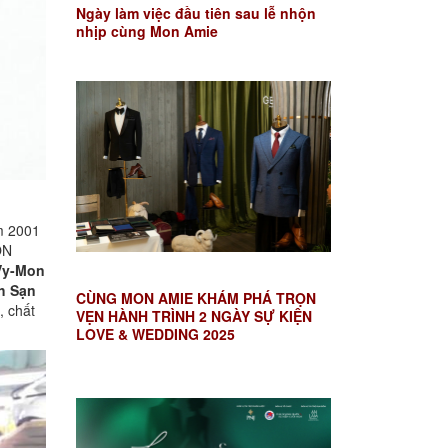
Ngày làm việc đầu tiên sau lễ nhộn
nhịp cùng Mon Amie
m 2001
ON
Vy-Mon
h Sạn
CÙNG MON AMIE KHÁM PHÁ TRỌN
, chất
VẸN HÀNH TRÌNH 2 NGÀY SỰ KIỆN
LOVE & WEDDING 2025