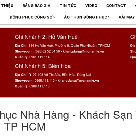
I THIỆU
BẢNG BÁO GIÁ
TIN TỨC
VIDEO
CONTACT
T
ĐỒNG PHỤC CÔNG SỞ
ÁO THUN ĐỒNG PHỤC
VẢI MAY
Chi Nhánh 2: Hồ Văn Huê
Ch
114 Hồ Văn Huê, Phường 9, Quận Phú Nhuận, TPHCM
Địa Chỉ:
Địa
(028)62 52 54 56
Showroom:
- khangdang@monamie.vn
Sh
0961.119.114
Quản lý:
Quả
Chi Nhánh 5: Biên Hòa
R107-108 Võ Thị Sáu, Biên Hòa, Đồng Nai
Địa Chỉ:
0968.111.113
Showroom:
- khangdang@monamie.vn
0968.111.118
Quản lý:
hục Nhà Hàng - Khách Sạn 
TP HCM