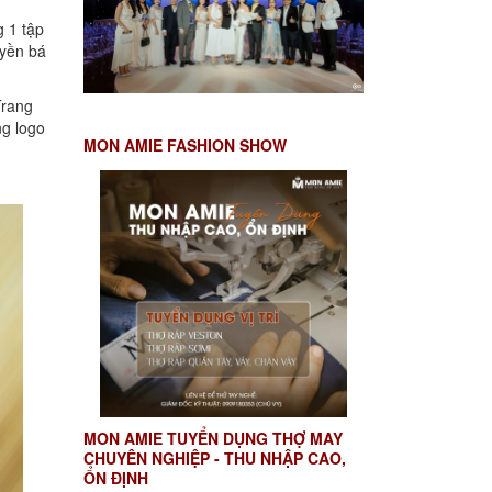
 1 tập
uyền bá
Trang
ng logo
MON AMIE FASHION SHOW
MON AMIE TUYỂN DỤNG THỢ MAY
CHUYÊN NGHIỆP - THU NHẬP CAO,
ỔN ĐỊNH