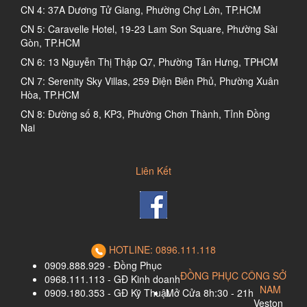
CN 4: 37A Dương Tử Giang, Phường Chợ Lớn, TP.HCM
CN 5: Caravelle Hotel, 19-23 Lam Son Square, Phường Sài
Gòn, TP.HCM
CN 6: 13 Nguyễn Thị Thập Q7, Phường Tân Hưng, TPHCM
CN 7: Serenity Sky Villas, 259 Điện Biên Phủ, Phường Xuân
Hòa, TP.HCM
CN 8: Đường số 8, KP3, Phường Chơn Thành, Tỉnh Đồng
Nai
Liên Kết
HOTLINE: 0896.111.118
0909.888.929 - Đồng Phục
ĐỒNG PHỤC CÔNG SỞ
0968.111.113 - GĐ Kinh doanh
NAM
0909.180.353 - GĐ Kỹ Thuật
Mở Cửa 8h:30 - 21h
Veston