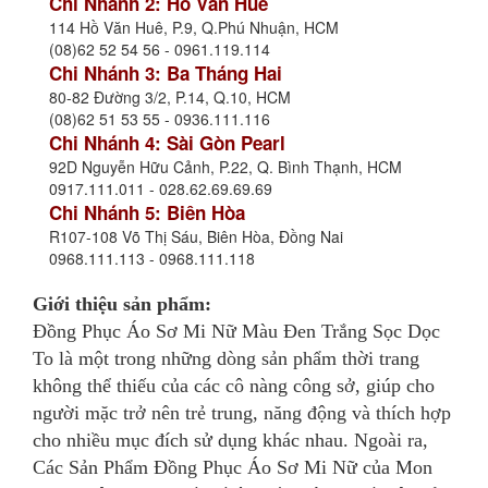
Chi Nhánh 2: Hồ Văn Huê
114 Hồ Văn Huê, P.9, Q.Phú Nhuận, HCM
(08)62 52 54 56 - 0961.119.114
Chi Nhánh 3: Ba Tháng Hai
80-82 Đường 3/2, P.14, Q.10, HCM
(08)62 51 53 55 - 0936.111.116
Chi Nhánh 4: Sài Gòn Pearl
92D Nguyễn Hữu Cảnh, P.22, Q. Bình Thạnh, HCM
0917.111.011 - 028.62.69.69.69
Chi Nhánh 5: Biên Hòa
R107-108 Võ Thị Sáu, Biên Hòa, Đồng Nai
0968.111.113 - 0968.111.118
Giới thiệu sản phẩm:
Đồng Phục Áo Sơ Mi Nữ Màu Đen Trắng
Sọc Dọc
To
là một trong những dòng sản phẩm thời trang
không thể thiếu của các cô nàng công sở, giúp cho
người mặc trở nên trẻ trung, năng động và thích hợp
cho nhiều mục đích sử dụng khác nhau. Ngoài ra,
Các Sản Phẩm Đồng Phục Áo Sơ Mi Nữ của Mon