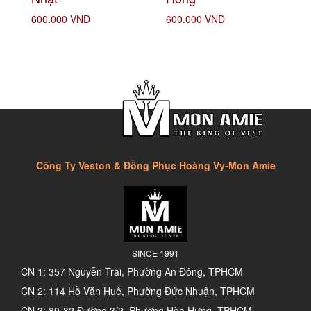
600.000 VNĐ
600.000 VNĐ
Công Ty Veston & Đồng Phục Hoàng Vy-Mon Amie
SINCE 1991
CN 1: 357 Nguyễn Trãi, Phường An Đông, TPHCM
CN 2: 114 Hồ Văn Huê, Phường Đức Nhuận, TPHCM
CN 3: 80-82 Đường 3/2, Phường Hòa Hưng, TPHCM