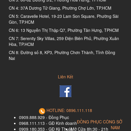
CN 4: 37A Dương Tử Giang, Phường Chợ Lớn, TP.HCM
CN 5: Caravelle Hotel, 19-23 Lam Son Square, Phường Sài
Gòn, TP.HCM
CN 6: 13 Nguyễn Thị Thập Q7, Phường Tân Hưng, TPHCM
CN 7: Serenity Sky Villas, 259 Điện Biên Phủ, Phường Xuân
Hòa, TP.HCM
CN 8: Đường số 8, KP3, Phường Chơn Thành, Tỉnh Đồng
Nai
Liên Kết
HOTLINE: 0896.111.118
0909.888.929 - Đồng Phục
ĐỒNG PHỤC CÔNG SỞ
0968.111.113 - GĐ Kinh doanh
NAM
0909.180.353 - GĐ Kỹ Thuật
Mở Cửa 8h:30 - 21h