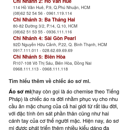
Chi Nhánh 2: Hồ Văn Huê
114 Hồ Văn Huê, P.9, Q.Phú Nhuận, HCM
(08)62 52 54 56 - 0961.119.114
Chi Nhánh 3: Ba Tháng Hai
80-82 Đường 3/2, P.14, Q.10, HCM
(08)62 51 53 55 - 0936.111.116
Chi Nhánh 4: Sài Gòn Pearl
92D Nguyễn Hữu Cảnh, P.22, Q. Bình Thạnh, HCM
0917.111.011 - 028.62.69.69.69
Chi Nhánh 5: Biên Hòa
R107-108 Võ Thị Sáu, Biên Hòa, Đồng Nai
0968.111.113 - 0968.111.118
Tìm hiểu thêm về chiếc áo sơ mi.
(hay còn gọi là áo chemise theo Tiếng
Áo sơ mi
Pháp) là chiếc áo ra đời nhằm phục vụ cho nhu
cầu ăn mặc chung của cả hai giới từ rất lâu đời,
với đặc tính ôm sát phần thân cũng như hai
cánh tay của cơ thể người mặc. Hiện nay, áo sơ
mi được phát triển thêm nhiều kiểu dáng đa