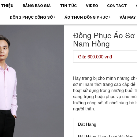
I THIỆU
BẢNG BÁO GIÁ
TIN TỨC
VIDEO
CONTACT
T
ĐỒNG PHỤC CÔNG SỞ
ÁO THUN ĐỒNG PHỤC
VẢI MAY
Đồng Phục Áo Sơ 
Nam Hồng
Giá: 600.000 vnđ
Hãy trang bị cho mình những chi
sơ mi nam thời trang cao cấp để 
hoạt sử dụng trong những buổi t
sang trọng hoặc phục vụ cho mô
trường công sở, đi chơi cùng bè 
người thân.