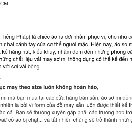
PHCM
 Tiếng Pháp) là chiếc áo ra đời nhằm phục vụ cho nhu cầ
như hai cánh tay của cơ thể người mặc. Hiện nay, áo sơ 
ết kế hàng nút, kiểu khuy, nhằm đem đến những phong các
những chất liệu vải may sơ mi thông dụng có thể kể đến nh
n với sợi vải bông.
.
ục may theo size luôn không hoàn hảo,
ơ mi mà bạn mua tại các cửa hàng bán sẵn, áo sơ mi đồ
 nhiên là bởi vì form của đồ may sẵn luôn được thiết kế t
nào cả.
Bạn sẽ thường xuyên gặp phải các trường hợp trớ 
 vai/ cổ áo bị chật... và tất nhiên chúng sẽ trở thành nh