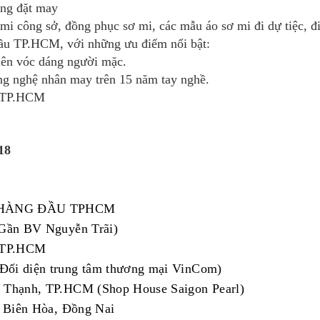
ng đặt may
i công sở, đồng phục sơ mi, các mẫu áo sơ mi đi dự tiệc, đi 
 đầu TP.HCM, với những ưu điểm nổi bật:
 lên vóc dáng người mặc.
ng nghệ nhân may trên 15 năm tay nghề.
i TP.HCM
18
 HÀNG ĐẦU TPHCM
Gần BV Nguyễn Trãi)
, TP.HCM
ối diện trung tâm thương mại VinCom)
 Thạnh, TP.HCM (Shop House Saigon Pearl)
 Biên Hòa, Đồng Nai