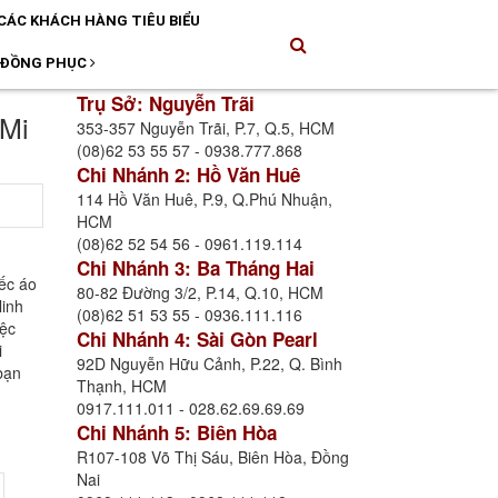
CÁC KHÁCH HÀNG TIÊU BIỂU
 ĐỒNG PHỤC
Trụ Sở: Nguyễn Trãi
Mi
353-357 Nguyễn Trãi, P.7, Q.5, HCM
(08)62 53 55 57 - 0938.777.868
Chi Nhánh 2: Hồ Văn Huê
114 Hồ Văn Huê, P.9, Q.Phú Nhuận,
HCM
(08)62 52 54 56 - 0961.119.114
Chi Nhánh 3: Ba Tháng Hai
ếc áo
80-82 Đường 3/2, P.14, Q.10, HCM
linh
(08)62 51 53 55 - 0936.111.116
iệc
Chi Nhánh 4: Sài Gòn Pearl
i
92D Nguyễn Hữu Cảnh, P.22, Q. Bình
bạn
Thạnh, HCM
0917.111.011 - 028.62.69.69.69
Chi Nhánh 5: Biên Hòa
R107-108 Võ Thị Sáu, Biên Hòa, Đồng
Nai