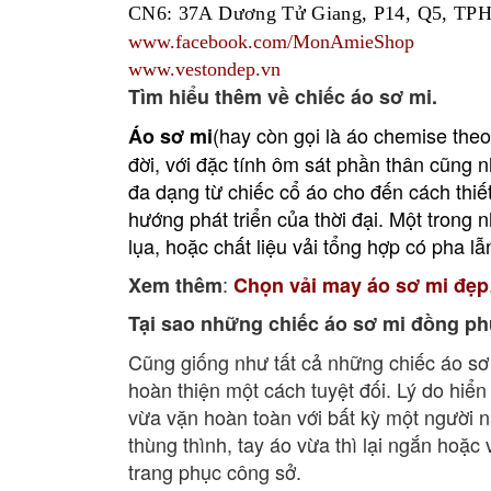
CN6: 37A Dương Tử Giang, P14, Q5, T
www.facebook.com/MonAmieShop
www.vestondep.vn
Tìm hiểu thêm về chiếc áo sơ mi.
(hay còn gọi là áo chemise theo
Áo sơ mi
đời, với đặc tính ôm sát phần thân cũng 
đa dạng từ chiếc cổ áo cho đến cách thi
hướng phát triển của thời đại. Một trong 
lụa, hoặc chất liệu vải tổng hợp có pha lẫ
:
Xem thêm
Chọn vải may áo sơ mi đẹp
Tại sao những chiếc áo sơ mi đồng ph
Cũng giống như tất cả những chiếc áo s
hoàn thiện một cách tuyệt đối. Lý do hiển
vừa vặn hoàn toàn với bất kỳ một người 
thùng thình, tay áo vừa thì lại ngắn hoặc
trang phục công sở.