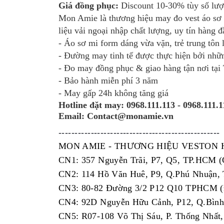
Giá đồng phục:
Discount 10-30% tùy số lượ
Mon Amie là thương hiệu may đo vest áo sơ m
liệu vải ngoại nhập chất lượng, uy tín hàng
- Áo sơ mi form dáng vừa vặn, trẻ trung tôn
- Đường may tinh tế được thực hiện bởi nhữ
- Đo may đồng phục & giao hàng tận nơi tạ
- Bảo hành miễn phí 3 năm
- May gấp 24h không tăng giá
Hotline đặt may:
0968.111.113 - 0968.111.1
Email: Contact@monamie.vn
--------------------------------------------------
MON AMIE - THƯƠNG HIỆU VESTON
CN1: 357 Nguyễn Trãi, P7, Q5, TP.HCM (
CN2: 114 Hồ Văn Huê, P9, Q.Phú Nhuận
CN3: 80-82 Đường 3/2 P12 Q10 TPHCM (Đ
CN4: 92D Nguyễn Hữu Cảnh, P12, Q.Bình
CN5: R07-108 Võ Thị Sáu, P. Thống Nhất,