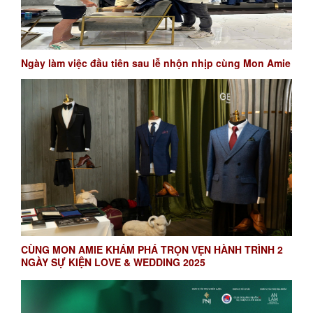
Ngày làm việc đầu tiên sau lễ nhộn nhịp cùng Mon Amie
CÙNG MON AMIE KHÁM PHÁ TRỌN VẸN HÀNH TRÌNH 2
NGÀY SỰ KIỆN LOVE & WEDDING 2025