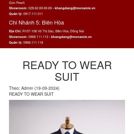
Gon Pearl)
028.62.69.69.69
Showroom:
- khangdang@monamie.vn
0917.111.011
Quản lý:
Chi Nhánh 5: Biên Hòa
R107-108 Võ Thị Sáu, Biên Hòa, Đồng Nai
Địa Chỉ:
0968.111.113
Showroom:
- khangdang@monamie.vn
0968.111.118
Quản lý:
READY TO WEAR
SUIT
Theo: Admin (19-09-2024)
READY TO WEAR SUIT