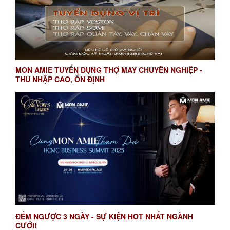
MON AMIE TUYỂN DỤNG THỢ MAY CHUYÊN NGHIỆP -
THU NHẬP CAO, ỔN ĐỊNH
ĐẾM NGƯỢC 3 NGÀY - SỰ KIỆN HOT NHẤT NGÀNH
CƯỚI!