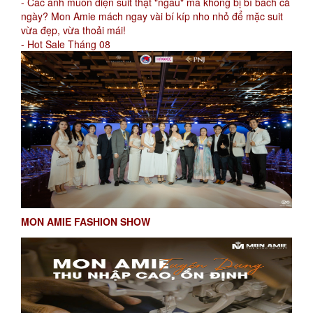
- Các anh muốn diện suit thật "ngầu" mà không bị bí bách cả
ngày? Mon Amie mách ngay vài bí kíp nho nhỏ để mặc suit
vừa đẹp, vừa thoải mái!
- Hot Sale Tháng 08
MON AMIE FASHION SHOW