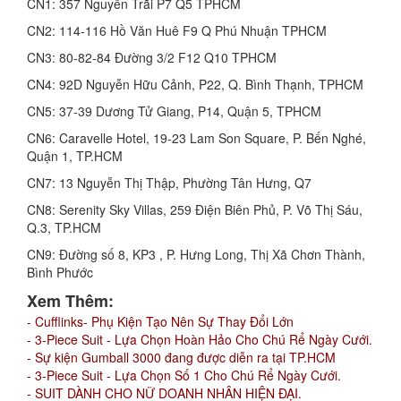
CN1: 357 Nguyễn Trãi P7 Q5 TPHCM
CN2: 114-116 Hồ Văn Huê F9 Q Phú Nhuận TPHCM
CN3: 80-82-84 Đường 3/2 F12 Q10 TPHCM
CN4: 92D Nguyễn Hữu Cảnh, P22, Q. Bình Thạnh, TPHCM
CN5: 37-39 Dương Tử Giang, P14, Quận 5, TPHCM
CN6: Caravelle Hotel, 19-23 Lam Son Square, P. Bến Nghé,
Quận 1, TP.HCM
CN7: 13 Nguyễn Thị Thập, Phường Tân Hưng, Q7
CN8: Serenity Sky Villas, 259 Điện Biên Phủ, P. Võ Thị Sáu,
Q.3, TP.HCM
CN9: Đường số 8, KP3 , P. Hưng Long, Thị Xã Chơn Thành,
Bình Phước
Xem Thêm:
- Cufflinks- Phụ Kiện Tạo Nên Sự Thay Đổi Lớn
- 3-Piece Suit - Lựa Chọn Hoàn Hảo Cho Chú Rể Ngày Cưới.
- Sự kiện Gumball 3000 đang được diễn ra tại TP.HCM
- 3-Piece Suit - Lựa Chọn Số 1 Cho Chú Rể Ngày Cưới.
- SUIT DÀNH CHO NỮ DOANH NHÂN HIỆN ĐẠI.