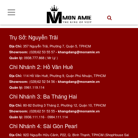
Trụ Sở: Nguyễn Trãi
357 Nguyễn Trãi, Phường 7, Quận 5, TPHCM
Địa Chỉ:
(028)62 53 55 57
Showroom:
- khangdang@monamie.vn
0938.777.868 ( Mr Lý )
Quản lý:
Chi Nhánh 2: Hồ Văn Huê
114 Hồ Văn Huê, Phường 9, Quận Phú Nhuận, TPHCM
Địa Chỉ:
(028)62 52 54 56
Showroom:
- khangdang@monamie.vn
0961.119.114
Quản lý:
Chi Nhánh 3: Ba Tháng Hai
80-82 Đường 3 Tháng 2, Phường 12, Quận 10, TPHCM
Địa Chỉ:
(028)62 51 53 55
Showroom:
- khangdang@monamie.vn
0936.111.116 - 0984.111.114
Quản lý:
Chi Nhánh 4: Sài Gòn Pearl
92D Nguyễn Hữu Cảnh, P22, Q. Bình Thạnh, TPHCM (ShopHouse Sai
Địa Chỉ: