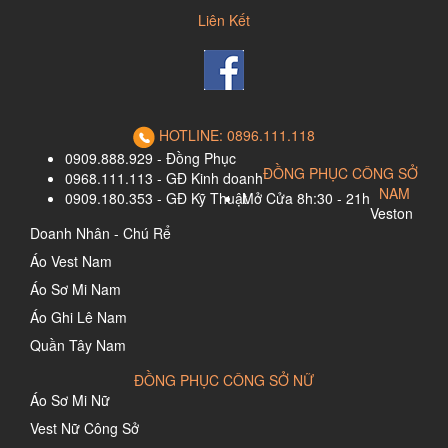
Liên Kết
HOTLINE: 0896.111.118
0909.888.929 - Đồng Phục
ĐỒNG PHỤC CÔNG SỞ
0968.111.113 - GĐ Kinh doanh
NAM
0909.180.353 - GĐ Kỹ Thuật
Mở Cửa 8h:30 - 21h
Veston
Doanh Nhân - Chú Rể
Áo Vest Nam
Áo Sơ Mi Nam
Áo Ghi Lê Nam
Quần Tây Nam
ĐỒNG PHỤC CÔNG SỞ NỮ
Áo Sơ Mi Nữ
Vest Nữ Công Sở