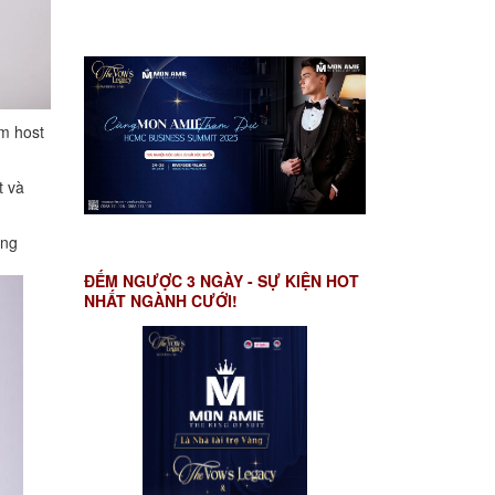
àm host
t và
ong
ĐẾM NGƯỢC 3 NGÀY - SỰ KIỆN HOT
NHẤT NGÀNH CƯỚI!