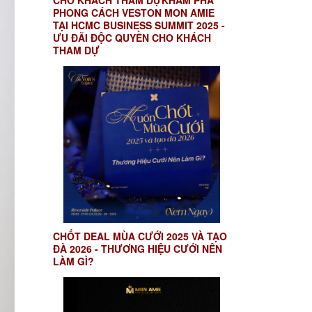
CHO KHÁCH THAM DỰKHÁM PHÁ
PHONG CÁCH VESTON MON AMIE
TẠI HCMC BUSINESS SUMMIT 2025 -
ƯU ĐÃI ĐỘC QUYỀN CHO KHÁCH
THAM DỰ
CHỐT DEAL MÙA CƯỚI 2025 VÀ TẠO
ĐÀ 2026 - THƯƠNG HIỆU CƯỚI NÊN
LÀM GÌ?