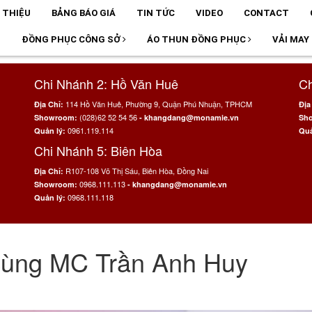
I THIỆU
BẢNG BÁO GIÁ
TIN TỨC
VIDEO
CONTACT
T
ĐỒNG PHỤC CÔNG SỞ
ÁO THUN ĐỒNG PHỤC
VẢI MAY
Chi Nhánh 2: Hồ Văn Huê
Ch
114 Hồ Văn Huê, Phường 9, Quận Phú Nhuận, TPHCM
Địa Chỉ:
Địa
(028)62 52 54 56
Showroom:
- khangdang@monamie.vn
Sh
0961.119.114
Quản lý:
Quả
Chi Nhánh 5: Biên Hòa
R107-108 Võ Thị Sáu, Biên Hòa, Đồng Nai
Địa Chỉ:
0968.111.113
Showroom:
- khangdang@monamie.vn
0968.111.118
Quản lý:
cùng MC Trần Anh Huy