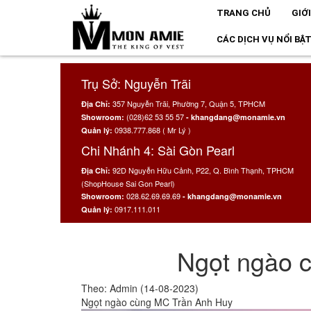
TRANG CHỦ
GIỚ
CÁC DỊCH VỤ NỔI BẬ
Trụ Sở: Nguyễn Trãi
357 Nguyễn Trãi, Phường 7, Quận 5, TPHCM
Địa Chỉ:
(028)62 53 55 57
Showroom:
- khangdang@monamie.vn
0938.777.868 ( Mr Lý )
Quản lý:
Chi Nhánh 4: Sài Gòn Pearl
92D Nguyễn Hữu Cảnh, P22, Q. Bình Thạnh, TPHCM
Địa Chỉ:
(ShopHouse Sai Gon Pearl)
028.62.69.69.69
Showroom:
- khangdang@monamie.vn
0917.111.011
Quản lý:
Ngọt ngào 
Theo: Admin (14-08-2023)
Ngọt ngào cùng MC Trần Anh Huy