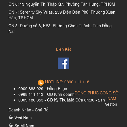
CN 6: 13 Nguyễn Thị Thập Q7, Phường Tân Hưng, TPHCM
CN 7: Serenity Sky Villas, 259 Điện Biên Phủ, Phường Xuân
Hòa, TP.HCM
CN 8: Đường số 8, KP3, Phường Chơn Thành, Tỉnh Đồng
Nai
Liên Kết
HOTLINE: 0896.111.118
0909.888.929 - Đồng Phục
ĐỒNG PHỤC CÔNG SỞ
0968.111.113 - GĐ Kinh doanh
NAM
0909.180.353 - GĐ Kỹ Thuật
Mở Cửa 8h:30 - 21h
Veston
Doanh Nhân - Chú Rể
Áo Vest Nam
Áo Sơ Mi Nam