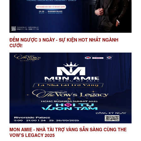
ĐẾM NGƯỢC 3 NGÀY - SỰ KIỆN HOT NHẤT NGÀNH
CƯỚI!
MON AMIE - NHÀ TÀI TRỢ VÀNG SẴN SÀNG CÙNG THE
VOW’S LEGACY 2025