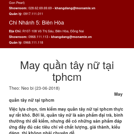
Gon Pearl)
028.62.69.69.69
Showroom:
- khangdang@monamie.vn
0917.111.011
Quản lý:
Chi Nhánh 5: Biên Hòa
R107-108 Võ Thị Sáu, Biên Hòa, Đồng Nai
Địa Chỉ:
0968.111.113
Showroom:
- khangdang@monamie.vn
0968.111.118
Quản lý:
May quần tây nữ tại
tphcm
Theo: Neo bi (23-06-2018)
May
quần tây nữ tại tphcm
Việc lựa chọn, tìm kiếm may quần tây nữ tại tphcm thực
sự rất khó. Bởi lẽ, quần tây nữ là sản phẩm đại trà, bình
thường thì dễ kiếm, nhưng để có những sản phẩm đáp
ứng đầy đủ các tiêu chí về chất lượng, giá thành, kiểu
dáng, thì không phải chuyện dễ.