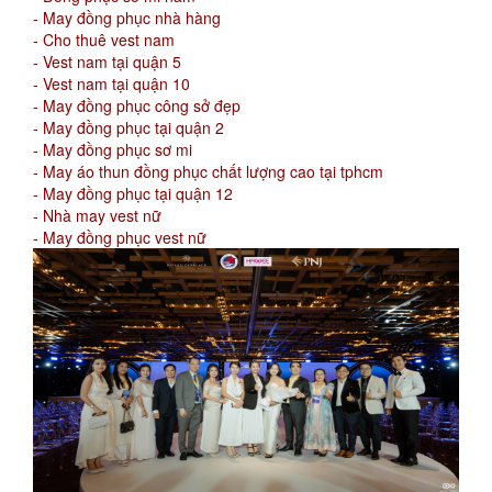
- May đồng phục nhà hàng
- Cho thuê vest nam
- Vest nam tại quận 5
- Vest nam tại quận 10
- May đồng phục công sở đẹp
- May đồng phục tại quận 2
- May đồng phục sơ mi
- May áo thun đồng phục chất lượng cao tại tphcm
- May đồng phục tại quận 12
- Nhà may vest nữ
- May đồng phục vest nữ