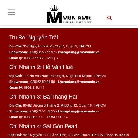
Trụ Sở: Nguyễn Trãi
357 Nguyễn Trãi, Phường 7, Quận 5, TPHCM
Địa Chỉ:
(028)62 53 55 57
Showroom:
- khangdang@monamie.vn
0938.777.868 ( Mr Lý )
Quản lý:
Chi Nhánh 2: Hồ Văn Huê
114 Hồ Văn Huê, Phường 9, Quận Phú Nhuận, TPHCM
Địa Chỉ:
(028)62 52 54 56
Showroom:
- khangdang@monamie.vn
0961.119.114
Quản lý:
Chi Nhánh 3: Ba Tháng Hai
80-82 Đường 3 Tháng 2, Phường 12, Quận 10, TPHCM
Địa Chỉ:
(028)62 51 53 55
Showroom:
- khangdang@monamie.vn
0936.111.116 - 0984.111.114
Quản lý:
Chi Nhánh 4: Sài Gòn Pearl
92D Nguyễn Hữu Cảnh, P22, Q. Bình Thạnh, TPHCM (ShopHouse Sai
Địa Chỉ: