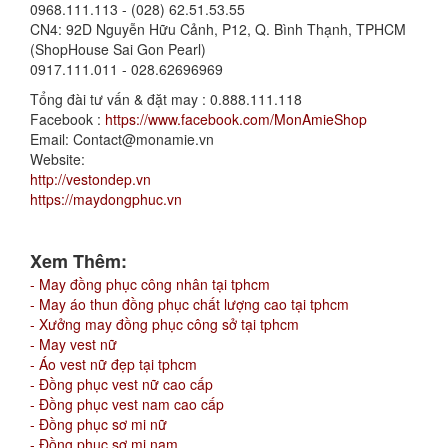
0968.111.113 - (028) 62.51.53.55
CN4: 92D Nguyễn Hữu Cảnh, P12, Q. Bình Thạnh, TPHCM
(ShopHouse Sai Gon Pearl)
0917.111.011 - 028.62696969
Tổng đài tư vấn & đặt may : 0.888.111.118
Facebook :
https://www.facebook.com/MonAmieShop
Email: Contact@monamie.vn
Website:
http://vestondep.vn
https://maydongphuc.vn
Xem Thêm:
- May đồng phục công nhân tại tphcm
- May áo thun đồng phục chất lượng cao tại tphcm
- Xưởng may đồng phục công sở tại tphcm
- May vest nữ
- Áo vest nữ đẹp tại tphcm
- Đồng phục vest nữ cao cấp
- Đồng phục vest nam cao cấp
- Đồng phục sơ mi nữ
- Đồng phục sơ mi nam