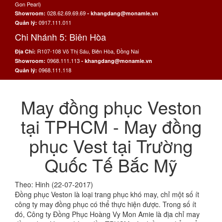
Gon Pearl)
028.62.69.69.69
Showroom:
- khangdang@monamie.vn
0917.111.011
Quản lý:
Chi Nhánh 5: Biên Hòa
R107-108 Võ Thị Sáu, Biên Hòa, Đồng Nai
Địa Chỉ:
0968.111.113
Showroom:
- khangdang@monamie.vn
0968.111.118
Quản lý:
May đồng phục Veston
tại TPHCM - May đồng
phục Vest tại Trường
Quốc Tế Bắc Mỹ
Theo: Hinh (22-07-2017)
Đồng phục Veston là loại trang phục khó may, chỉ một số ít
công ty may đồng phục có thể thực hiện được. Trong số ít
đó, Công ty Đồng Phục Hoàng Vy Mon Amie là địa chỉ may