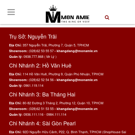
Trụ Sở: Nguyễn Trãi
357 Nguyễn Trãi, Phường 7, Quận 5, TPHCM
Địa Chỉ:
(028)62 53 55 57
Showroom:
- khangdang@monamie.vn
0938.777.868 ( Mr Lý )
Quản lý:
Chi Nhánh 2: Hồ Văn Huê
114 Hồ Văn Huê, Phường 9, Quận Phú Nhuận, TPHCM
Địa Chỉ:
(028)62 52 54 56
Showroom:
- khangdang@monamie.vn
0961.119.114
Quản lý:
Chi Nhánh 3: Ba Tháng Hai
80-82 Đường 3 Tháng 2, Phường 12, Quận 10, TPHCM
Địa Chỉ:
(028)62 51 53 55
Showroom:
- khangdang@monamie.vn
0936.111.116 - 0984.111.114
Quản lý:
Chi Nhánh 4: Sài Gòn Pearl
92D Nguyễn Hữu Cảnh, P22, Q. Bình Thạnh, TPHCM (ShopHouse Sai
Địa Chỉ: