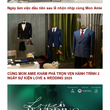
Ngày làm việc đầu tiên sau lễ nhộn nhịp cùng Mon Amie
CÙNG MON AMIE KHÁM PHÁ TRỌN VẸN HÀNH TRÌNH 2
NGÀY SỰ KIỆN LOVE & WEDDING 2025