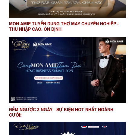
MON AMIE TUYỂN DỤNG THỢ MAY CHUYÊN NGHIỆP -
THU NHẬP CAO, ỔN ĐỊNH
ĐẾM NGƯỢC 3 NGÀY - SỰ KIỆN HOT NHẤT NGÀNH
CƯỚI!