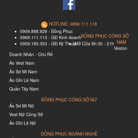
HOTLINE: 0896.111.118
0909.888.929 - Đồng Phục
ĐỒNG PHỤC CÔNG SỞ
0968.111.113 - GĐ Kinh doanh
NAM
0909.180.353 - GĐ Kỹ Thuật
Mở Cửa 8h:30 - 21h
Veston
Doanh Nhân - Chú Rể
Áo Vest Nam
Áo Sơ Mi Nam
Áo Ghi Lê Nam
Quần Tây Nam
ĐỒNG PHỤC CÔNG SỞ NỮ
Áo Sơ Mi Nữ
Vest Nữ Công Sở
Áo Ghi Lê Nữ
ĐỒNG PHỤC NGÀNH NGHỀ