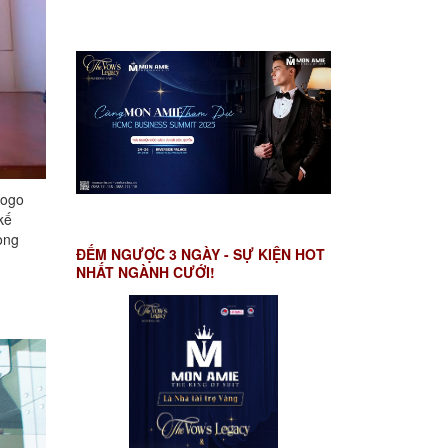
logo
kế
ong
ĐẾM NGƯỢC 3 NGÀY - SỰ KIỆN HOT
NHẤT NGÀNH CƯỚI!