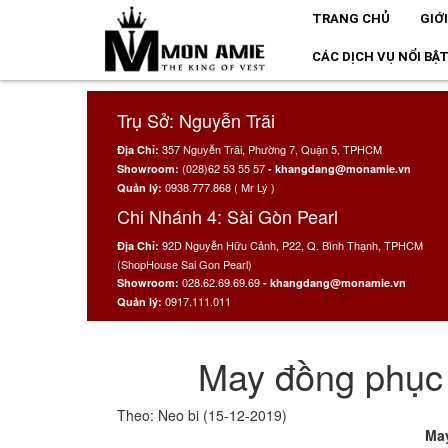
TRANG CHỦ
GIỚ
CÁC DỊCH VỤ NỔI BẬ
Trụ Sở: Nguyễn Trãi
357 Nguyễn Trãi, Phường 7, Quận 5, TPHCM
Địa Chỉ:
(028)62 53 55 57
Showroom:
- khangdang@monamie.vn
0938.777.868 ( Mr Lý )
Quản lý:
Chi Nhánh 4: Sài Gòn Pearl
92D Nguyễn Hữu Cảnh, P22, Q. Bình Thạnh, TPHCM
Địa Chỉ:
(ShopHouse Sai Gon Pearl)
028.62.69.69.69
Showroom:
- khangdang@monamie.vn
0917.111.011
Quản lý:
May đồng phục 
Theo: Neo bi (15-12-2019)
May đồng phục công ty