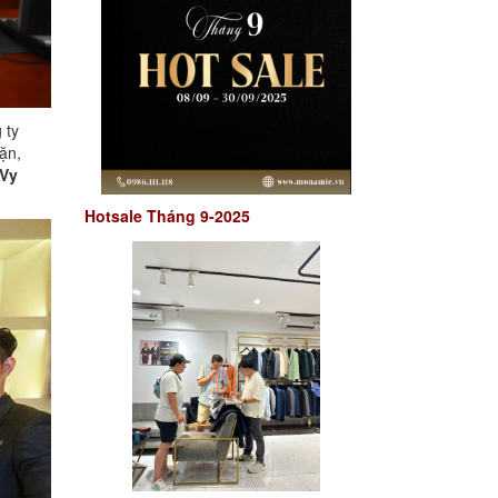
 ty
ặn,
Vy
Hotsale Tháng 9-2025