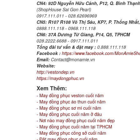
CN4: 92D Nguyễn Hữu Cảnh, P12, Q. Bình Thạn
(ShopHouse Sai Gon Pearl)
0917.111.011 - 028.62696969
CN5:
R107 R108 Võ Thị Sáu, KP7, P. Thống Nhất,
0888.111.118 - 0968.111.118
CN6:
37A Dương Tử Giang, P14, Q5, TPHCM
028.2222.6688 - 0917.111.011
Tổng đài tư vấn & đặt may :
0.888.111.118
Facebook :
https://www.facebook.com/MonAmieSh
Email:
Contact@monamie.vn
Website:
http://vestondep.vn
https://maydongphuc.vn
Xem Thêm:
- May đồng phục veston cuối năm
- May đồng phục áo thun cuối năm
- May đồng phục sơ mi cuối năm
- May đồng phục cuối năm ở đâu
- Nơi nào may đồng phục cuối năm đẹp
- May đồng phục cuối năm tại TPHCM
- May đồng phục công sở cuối năm
- Đặt may đồng phục cuối năm