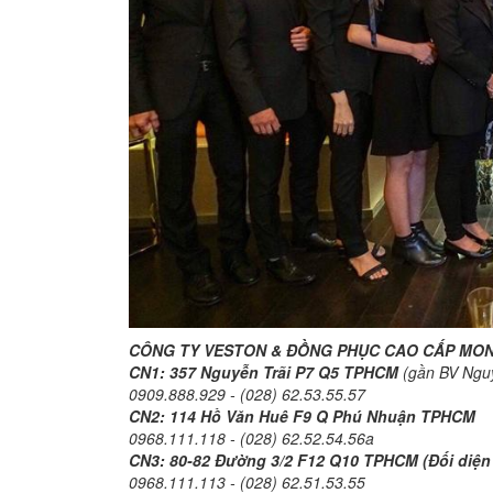
CÔNG TY VESTON & ĐỒNG PHỤC CAO CẤP MON 
CN1: 357 Nguyễn Trãi P7 Q5 TPHCM
(gần BV Nguy
0909.888.929 - (028) 62.53.55.57
CN2:
114 Hồ Văn Huê F9 Q Phú Nhuận TPHCM
0968.111.118 - (028) 62.52.54.56a
CN3: 80-82 Đường 3/2 F12 Q10 TPHCM (Đối diện
0968.111.113 - (028) 62.51.53.55