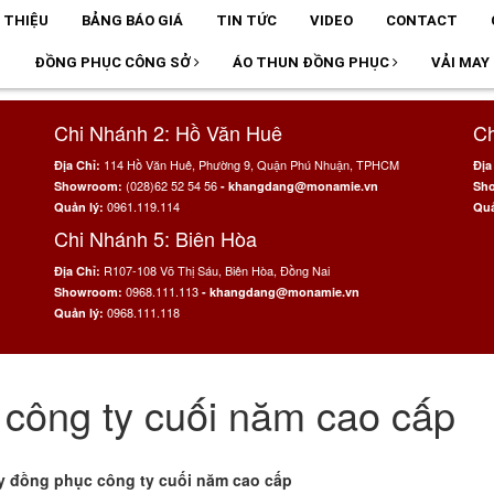
I THIỆU
BẢNG BÁO GIÁ
TIN TỨC
VIDEO
CONTACT
T
ĐỒNG PHỤC CÔNG SỞ
ÁO THUN ĐỒNG PHỤC
VẢI MAY
Chi Nhánh 2: Hồ Văn Huê
Ch
114 Hồ Văn Huê, Phường 9, Quận Phú Nhuận, TPHCM
Địa Chỉ:
Địa
(028)62 52 54 56
Showroom:
- khangdang@monamie.vn
Sh
0961.119.114
Quản lý:
Quả
Chi Nhánh 5: Biên Hòa
R107-108 Võ Thị Sáu, Biên Hòa, Đồng Nai
Địa Chỉ:
0968.111.113
Showroom:
- khangdang@monamie.vn
0968.111.118
Quản lý:
công ty cuối năm cao cấp
 cuối năm cao cấp