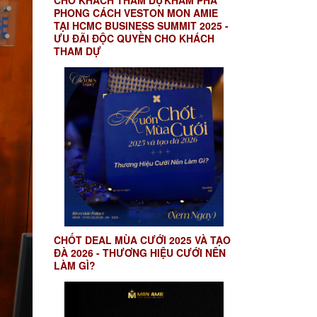
CHO KHÁCH THAM DỰKHÁM PHÁ
PHONG CÁCH VESTON MON AMIE
TẠI HCMC BUSINESS SUMMIT 2025 -
ƯU ĐÃI ĐỘC QUYỀN CHO KHÁCH
THAM DỰ
CHỐT DEAL MÙA CƯỚI 2025 VÀ TẠO
ĐÀ 2026 - THƯƠNG HIỆU CƯỚI NÊN
LÀM GÌ?