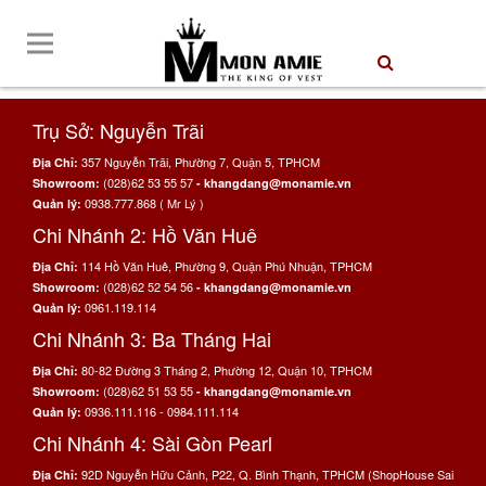
Trụ Sở: Nguyễn Trãi
357 Nguyễn Trãi, Phường 7, Quận 5, TPHCM
Địa Chỉ:
(028)62 53 55 57
Showroom:
- khangdang@monamie.vn
0938.777.868 ( Mr Lý )
Quản lý:
Chi Nhánh 2: Hồ Văn Huê
114 Hồ Văn Huê, Phường 9, Quận Phú Nhuận, TPHCM
Địa Chỉ:
(028)62 52 54 56
Showroom:
- khangdang@monamie.vn
0961.119.114
Quản lý:
Chi Nhánh 3: Ba Tháng Hai
80-82 Đường 3 Tháng 2, Phường 12, Quận 10, TPHCM
Địa Chỉ:
(028)62 51 53 55
Showroom:
- khangdang@monamie.vn
0936.111.116 - 0984.111.114
Quản lý:
Chi Nhánh 4: Sài Gòn Pearl
92D Nguyễn Hữu Cảnh, P22, Q. Bình Thạnh, TPHCM (ShopHouse Sai
Địa Chỉ: