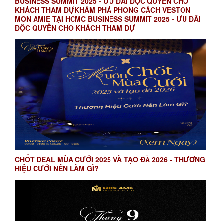
BUSINESS SUMMIT 2025 - ƯU ĐÃI ĐỘC QUYỀN CHO
KHÁCH THAM DỰKHÁM PHÁ PHONG CÁCH VESTON
MON AMIE TẠI HCMC BUSINESS SUMMIT 2025 - ƯU ĐÃI
ĐỘC QUYỀN CHO KHÁCH THAM DỰ
CHỐT DEAL MÙA CƯỚI 2025 VÀ TẠO ĐÀ 2026 - THƯƠNG
HIỆU CƯỚI NÊN LÀM GÌ?