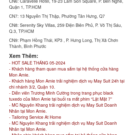
CN6: Caravelle Hotel, 19-23 Lam Son Square, P. Bến Nghé,
Quận 1, TP.HCM
CN7: 13 Nguyễn Thị Thập, Phường Tân Hưng, Q7
CN8: Serenity Sky Villas, 259 Điện Biên Phủ, P. Võ Thị Sáu,
Q.3, TP.HCM
CN9: Phạm Hồng Thái, KP3 , P. Hưng Long, Thị Xã Chơn
Thành, Bình Phước
Xem Thêm:
- HOT SALE THÁNG 05-2024
- Khách hàng tham quan mua sắm tại hệ thống cửa hàng
Mon Amie.
- Khách hàng Mon Amie trải nghiệm dịch vụ May Suit 24h tại
chi nhánh 3/2, Quận 10.
- Diễn viên Trương Minh Cường trong trang phục black
tuxedo của Mon Amie tại buổi ra mắt phim “Lật Mặt 7”
- MC Nguyên Khang trải nghiệm dịch vụ May Suit Doanh
Nhân tại Mon Amie.
- Tailoring Service At Home
- MC Nguyên Khang trải nghiệm dịch vụ May Suit Doanh
Nhân tại Mon Amie.