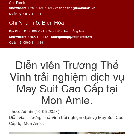
Gon Pearl)
028.62.69.69.69
Showroom:
- khangdang@monamie.vn
0917.111.011
Quản lý:
Chi Nhánh 5: Biên Hòa
R107-108 Võ Thị Sáu, Biên Hòa, Đồng Nai
Địa Chỉ:
0968.111.113
Showroom:
- khangdang@monamie.vn
0968.111.118
Quản lý:
Diễn viên Trương Thế
Vinh trải nghiệm dịch vụ
May Suit Cao Cấp tại
Mon Amie.
Theo: Admin (10-05-2024)
Diễn viên Trương Thế Vinh trải nghiệm dịch vụ May Suit Cao
Cấp tại Mon Amie.