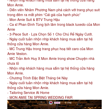
- Nhộn nhịp khách hàng mua sắm tại hệ thống cửa hàng
Mon Amie.
- Diễn viên Nhâm Phương Nam phá cách với trang phục suit
trong đêm ra mắt phim “Cái giá của hạnh phúc”
- Mon Amie Suit & BTV Trung Hậu
- Ca sĩ Phan Đình Tùng lịch lãm trong black tuxedo của Mon
Amie
- 3-Piece Suit - Lựa Chọn Số 1 Cho Chú Rể Ngày Cưới.
- Ngày cuối tuần nhộn nhịp khách hàng mua sắm tại hệ
thống cửa hàng Mon Amie.
- MC Trung Hậu trong trang phục hoạ tiết caro của Mon
Amie Veston.
- MC Trần Anh Huy X Mon Amie trong show Chuyện nhà
chưa tỏ
- Nhộn nhịp khách hàng mua sắm tại hệ thống cửa hàng
Mon Amie.
- Chương Trình Đặc Biệt Tháng 04 Này
- Ngày cuối tuần nhộn nhịp khách hàng mua sắm tại hệ
thống cửa hàng Mon Amie.
- Tailoring Service At Home
- MON AMIE TẠI SPRING WEDDING FAIR