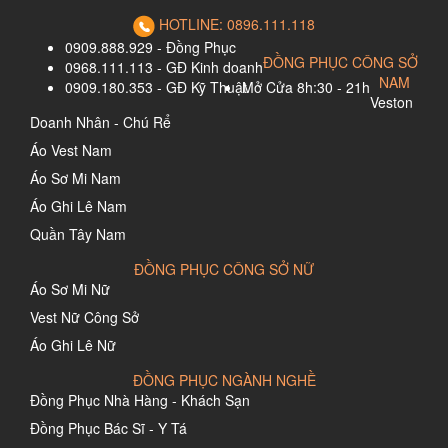
HOTLINE: 0896.111.118
0909.888.929 - Đồng Phục
ĐỒNG PHỤC CÔNG SỞ
0968.111.113 - GĐ Kinh doanh
NAM
0909.180.353 - GĐ Kỹ Thuật
Mở Cửa 8h:30 - 21h
Veston
Doanh Nhân - Chú Rể
Áo Vest Nam
Áo Sơ Mi Nam
Áo Ghi Lê Nam
Quần Tây Nam
ĐỒNG PHỤC CÔNG SỞ NỮ
Áo Sơ Mi Nữ
Vest Nữ Công Sở
Áo Ghi Lê Nữ
ĐỒNG PHỤC NGÀNH NGHỀ
Đồng Phục Nhà Hàng - Khách Sạn
Đồng Phục Bác Sĩ - Y Tá