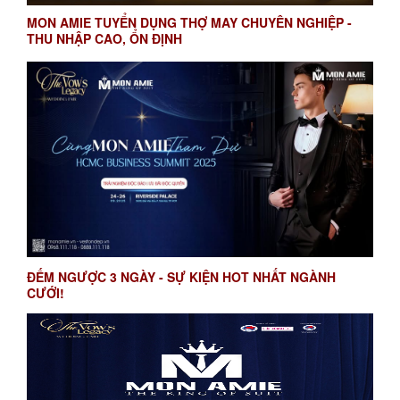
MON AMIE TUYỂN DỤNG THỢ MAY CHUYÊN NGHIỆP -
THU NHẬP CAO, ỔN ĐỊNH
ĐẾM NGƯỢC 3 NGÀY - SỰ KIỆN HOT NHẤT NGÀNH
CƯỚI!