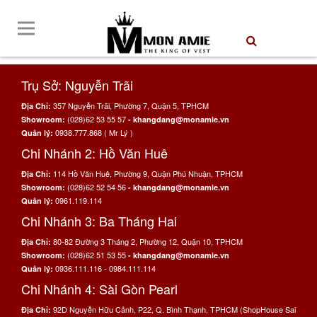
Trụ Sở: Nguyễn Trãi
357 Nguyễn Trãi, Phường 7, Quận 5, TPHCM
Địa Chỉ:
(028)62 53 55 57
Showroom:
- khangdang@monamie.vn
0938.777.868 ( Mr Lý )
Quản lý:
Chi Nhánh 2: Hồ Văn Huê
114 Hồ Văn Huê, Phường 9, Quận Phú Nhuận, TPHCM
Địa Chỉ:
(028)62 52 54 56
Showroom:
- khangdang@monamie.vn
0961.119.114
Quản lý:
Chi Nhánh 3: Ba Tháng Hai
80-82 Đường 3 Tháng 2, Phường 12, Quận 10, TPHCM
Địa Chỉ:
(028)62 51 53 55
Showroom:
- khangdang@monamie.vn
0936.111.116 - 0984.111.114
Quản lý:
Chi Nhánh 4: Sài Gòn Pearl
92D Nguyễn Hữu Cảnh, P22, Q. Bình Thạnh, TPHCM (ShopHouse Sai
Địa Chỉ: