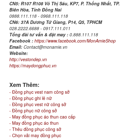
CN5:
R107 R108 Võ Thị Sáu, KP7, P. Thống Nhất, TP.
Biên Hòa, Tỉnh Đồng Nai
0888.111.118 - 0968.111.118
CN6:
37A Dương Tử Giang, P14, Q5, TPHCM
028.2222.6688 - 0917.111.011
Tổng đài tư vấn & đặt may :
0.888.111.118
Facebook :
https://www.facebook.com/MonAmieShop
Email:
Contact@monamie.vn
Website:
http://vestondep.vn
https://maydongphuc.vn
Xem Thêm:
- Đồng phục vest nam công sở
- Đồng phục ghi lê nữ
- Đồng phục vest nữ công sở
- Đồng phục nữ công sở
- May đồng phục áo thun cao cấp
- May đồng phục áo thun
- Thêu đồng phục công sở
- Chọn vải may đồng phục