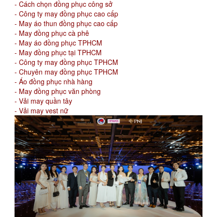
- Cách chọn đồng phục công sở
- Công ty may đồng phục cao cấp
- May áo thun đồng phục cao cấp
- May đồng phục cà phê
- May áo đồng phục TPHCM
- May đồng phục tại TPHCM
- Công ty may đồng phục TPHCM
- Chuyên may đồng phục TPHCM
- Áo đồng phục nhà hàng
- May đồng phục văn phòng
- Vải may quần tây
- Vải may vest nữ