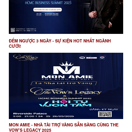
ĐẾM NGƯỢC 3 NGÀY - SỰ KIỆN HOT NHẤT NGÀNH
CƯỚI!
MON AMIE - NHÀ TÀI TRỢ VÀNG SẴN SÀNG CÙNG THE
VOW’S LEGACY 2025