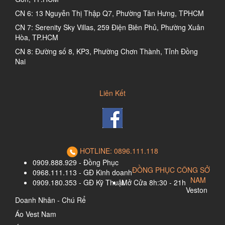
CN 6: 13 Nguyễn Thị Thập Q7, Phường Tân Hưng, TPHCM
CN 7: Serenity Sky Villas, 259 Điện Biên Phủ, Phường Xuân
Hòa, TP.HCM
CN 8: Đường số 8, KP3, Phường Chơn Thành, Tỉnh Đồng
Nai
Liên Kết
HOTLINE: 0896.111.118
0909.888.929 - Đồng Phục
ĐỒNG PHỤC CÔNG SỞ
0968.111.113 - GĐ Kinh doanh
NAM
0909.180.353 - GĐ Kỹ Thuật
Mở Cửa 8h:30 - 21h
Veston
Doanh Nhân - Chú Rể
Áo Vest Nam