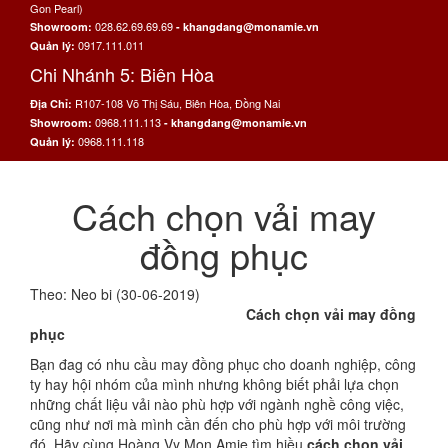
Gon Pearl)
028.62.69.69.69
Showroom:
- khangdang@monamie.vn
0917.111.011
Quản lý:
Chi Nhánh 5: Biên Hòa
R107-108 Võ Thị Sáu, Biên Hòa, Đồng Nai
Địa Chỉ:
0968.111.113
Showroom:
- khangdang@monamie.vn
0968.111.118
Quản lý:
Cách chọn vải may
đồng phục
Theo: Neo bi (30-06-2019)
Cách chọn vải may đồng
phục
Bạn đag có nhu cầu may đồng phục cho doanh nghiệp, công
ty hay hội nhóm của mình nhưng không biết phải lựa chọn
những chất liệu vải nào phù hợp với ngành nghề công việc,
cũng như nơi mà mình cần đến cho phù hợp với môi trường
đó. Hãy cùng Hoàng Vy Mon Amie tìm hiều
cách chọn vải