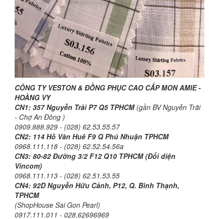
CÔNG TY VESTON & ĐỒNG PHỤC CAO CẤP MON AMIE -
HOÀNG VY
CN1: 357 Nguyễn Trãi P7 Q5 TPHCM
(gần BV Nguyễn Trãi
- Chợ An Đông )
0909.888.929 - (028) 62.53.55.57
CN2:
114 Hồ Văn Huê F9 Q Phú Nhuận TPHCM
0968.111.118 - (028) 62.52.54.56a
CN3: 80-82 Đường 3/2 F12 Q10 TPHCM (Đối diện
Vincom)
0968.111.113 - (028) 62.51.53.55
CN4: 92D Nguyễn Hữu Cảnh, P12, Q. Bình Thạnh,
TPHCM
(ShopHouse Sai Gon Pearl)
0917.111.011 - 028.62696969