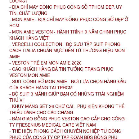
LƯỢNG?
- ĐỊA CHỈ MAY ĐỒNG PHỤC CÔNG SỞ TPHCM ĐẸP, UY
TÍN, CHẤT LƯỢNG
- MON AMIE - ĐỊA CHỈ MAY ĐỒNG PHỤC CÔNG SỞ ĐẸP Ở
HCM
- MON AMIE VESTON - HÀNH TRÌNH 9 NĂM CHINH PHỤC
KHÁCH HÀNG VIỆT
- VERCELLI COLLECTION - BỘ SƯU TẬP SUIT PHONG
CÁCH ITALIA CHUẨN MỰC ĐẾN TỪ THƯƠNG HIỆU MON
AMIE
- VESTON TRẺ EM MON AMIE 2020
- CÁC KHÁCH HÀNG ĐÃ TIN TƯỞNG TRANG PHỤC
VESTON MON AMIE
- SUIT CÔNG SỞ MON AMIE - NƠI LỰA CHỌN HÀNG ĐẦU
CỦA KHÁCH HÀNG TẠI TPHCM
- BỘ SUIT 3 MẢNH GIÚP BẠN CÓ NHỮNG TRẢI NGHIỆM
THÚ VỊ
- KHUY MĂNG SÉT 26 CHỮ CÁI - PHỤ KIỆN KHÔNG THỂ
THIẾU DÀNH CHO CÁC CHÀNG
- BÀN GIAO ĐỒNG PHỤC VESTON CAO CẤP CHO CÔNG
TY FRESENIUS MEDICAL CARE VIỆT NAM
- THỂ HIỆN PHONG CÁCH CHUYÊN NGHIỆP TỪ ĐỒNG
PHỤC CỦA CÔNG TY CP TẬP ĐOÀN BĐS ĐỒNG PHÚ