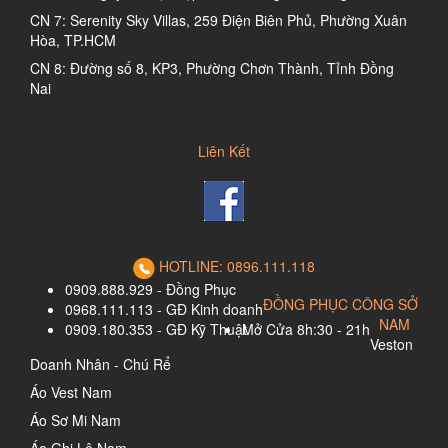
CN 7: Serenity Sky Villas, 259 Điện Biên Phủ, Phường Xuân
Hòa, TP.HCM
CN 8: Đường số 8, KP3, Phường Chơn Thành, Tỉnh Đồng
Nai
Liên Kết
HOTLINE: 0896.111.118
0909.888.929 - Đồng Phục
ĐỒNG PHỤC CÔNG SỞ
0968.111.113 - GĐ Kinh doanh
NAM
0909.180.353 - GĐ Kỹ Thuật
Mở Cửa 8h:30 - 21h
Veston
Doanh Nhân - Chú Rể
Áo Vest Nam
Áo Sơ Mi Nam