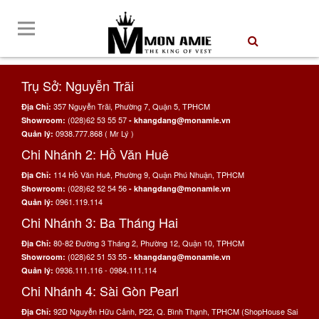
Trụ Sở: Nguyễn Trãi
357 Nguyễn Trãi, Phường 7, Quận 5, TPHCM
Địa Chỉ:
(028)62 53 55 57
Showroom:
- khangdang@monamie.vn
0938.777.868 ( Mr Lý )
Quản lý:
Chi Nhánh 2: Hồ Văn Huê
114 Hồ Văn Huê, Phường 9, Quận Phú Nhuận, TPHCM
Địa Chỉ:
(028)62 52 54 56
Showroom:
- khangdang@monamie.vn
0961.119.114
Quản lý:
Chi Nhánh 3: Ba Tháng Hai
80-82 Đường 3 Tháng 2, Phường 12, Quận 10, TPHCM
Địa Chỉ:
(028)62 51 53 55
Showroom:
- khangdang@monamie.vn
0936.111.116 - 0984.111.114
Quản lý:
Chi Nhánh 4: Sài Gòn Pearl
92D Nguyễn Hữu Cảnh, P22, Q. Bình Thạnh, TPHCM (ShopHouse Sai
Địa Chỉ: