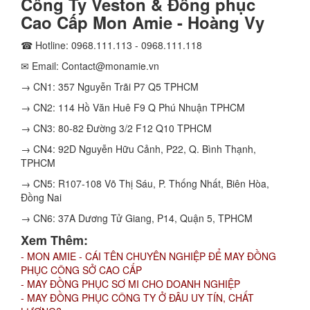
Công Ty Veston & Đồng phục
Cao Cấp Mon Amie - Hoàng Vy
☎ Hotline: 0968.111.113 - 0968.111.118
✉ Email: Contact@monamie.vn
→ CN1: 357 Nguyễn Trãi P7 Q5 TPHCM
→ CN2: 114 Hồ Văn Huê F9 Q Phú Nhuận TPHCM
→ CN3: 80-82 Đường 3/2 F12 Q10 TPHCM
→ CN4: 92D Nguyễn Hữu Cảnh, P22, Q. Bình Thạnh,
TPHCM
→ CN5: R107-108 Võ Thị Sáu, P. Thống Nhất, Biên Hòa,
Đồng Nai
→ CN6: 37A Dương Tử Giang, P14, Quận 5, TPHCM
Xem Thêm:
- MON AMIE - CÁI TÊN CHUYÊN NGHIỆP ĐỂ MAY ĐỒNG
PHỤC CÔNG SỞ CAO CẤP
- MAY ĐỒNG PHỤC SƠ MI CHO DOANH NGHIỆP
- MAY ĐỒNG PHỤC CÔNG TY Ở ĐÂU UY TÍN, CHẤT