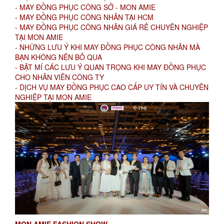
- MAY ĐỒNG PHỤC CÔNG SỞ - MON AMIE
- MAY ĐỒNG PHỤC CÔNG NHÂN TẠI HCM
- MAY ĐỒNG PHỤC CÔNG NHÂN GIÁ RẺ CHUYÊN NGHIỆP
TẠI MON AMIE
- NHỮNG LƯU Ý KHI MAY ĐỒNG PHỤC CÔNG NHÂN MÀ
BẠN KHÔNG NÊN BỎ QUA
- BẬT MÍ CÁC LƯU Ý QUAN TRỌNG KHI MAY ĐỒNG PHỤC
CHO NHÂN VIÊN CÔNG TY
- DỊCH VỤ MAY ĐỒNG PHỤC CAO CẤP UY TÍN VÀ CHUYÊN
NGHIỆP TẠI MON AMIE