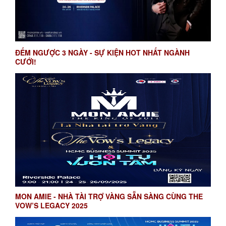
ĐẾM NGƯỢC 3 NGÀY - SỰ KIỆN HOT NHẤT NGÀNH
CƯỚI!
MON AMIE - NHÀ TÀI TRỢ VÀNG SẴN SÀNG CÙNG THE
VOW’S LEGACY 2025