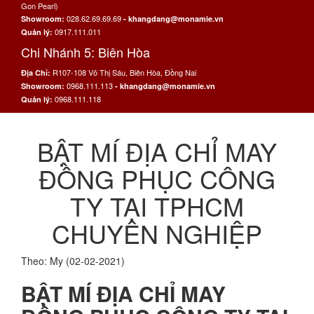
Gon Pearl)
028.62.69.69.69
Showroom:
- khangdang@monamie.vn
0917.111.011
Quản lý:
Chi Nhánh 5: Biên Hòa
R107-108 Võ Thị Sáu, Biên Hòa, Đồng Nai
Địa Chỉ:
0968.111.113
Showroom:
- khangdang@monamie.vn
0968.111.118
Quản lý:
BẬT MÍ ĐỊA CHỈ MAY
ĐỒNG PHỤC CÔNG
TY TẠI TPHCM
CHUYÊN NGHIỆP
Theo: My (02-02-2021)
BẬT MÍ ĐỊA CHỈ MAY