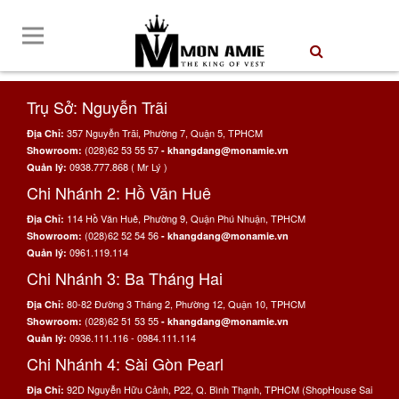
Trụ Sở: Nguyễn Trãi
357 Nguyễn Trãi, Phường 7, Quận 5, TPHCM
Địa Chỉ:
(028)62 53 55 57
Showroom:
- khangdang@monamie.vn
0938.777.868 ( Mr Lý )
Quản lý:
Chi Nhánh 2: Hồ Văn Huê
114 Hồ Văn Huê, Phường 9, Quận Phú Nhuận, TPHCM
Địa Chỉ:
(028)62 52 54 56
Showroom:
- khangdang@monamie.vn
0961.119.114
Quản lý:
Chi Nhánh 3: Ba Tháng Hai
80-82 Đường 3 Tháng 2, Phường 12, Quận 10, TPHCM
Địa Chỉ:
(028)62 51 53 55
Showroom:
- khangdang@monamie.vn
0936.111.116 - 0984.111.114
Quản lý:
Chi Nhánh 4: Sài Gòn Pearl
92D Nguyễn Hữu Cảnh, P22, Q. Bình Thạnh, TPHCM (ShopHouse Sai
Địa Chỉ: