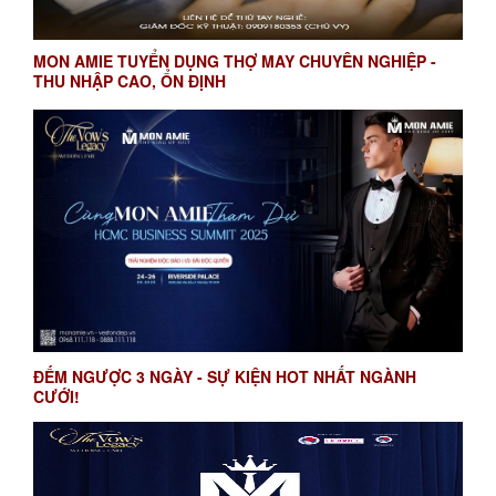
MON AMIE TUYỂN DỤNG THỢ MAY CHUYÊN NGHIỆP -
THU NHẬP CAO, ỔN ĐỊNH
ĐẾM NGƯỢC 3 NGÀY - SỰ KIỆN HOT NHẤT NGÀNH
CƯỚI!