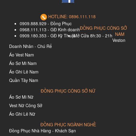
HOTLINE: 0896.111.118
0909.888.929 - Đồng Phục
ĐỒNG PHỤC CÔNG SỞ
0968.111.113 - GĐ Kinh doanh
NAM
0909.180.353 - GĐ Kỹ Thuật
Mở Cửa 8h:30 - 21h
Veston
Doanh Nhân - Chú Rể
Áo Vest Nam
Áo Sơ Mi Nam
Áo Ghi Lê Nam
Quần Tây Nam
ĐỒNG PHỤC CÔNG SỞ NỮ
Áo Sơ Mi Nữ
Vest Nữ Công Sở
Áo Ghi Lê Nữ
ĐỒNG PHỤC NGÀNH NGHỀ
Đồng Phục Nhà Hàng - Khách Sạn