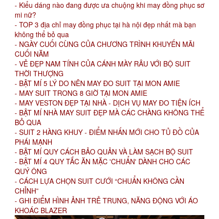
- Kiểu dáng nào đang được ưa chuộng khi may đồng phục sơ
mi nữ?
- TOP 3 địa chỉ may đồng phục tại hà nội đẹp nhất mà bạn
không thể bỏ qua
- NGÀY CUỐI CÙNG CỦA CHƯƠNG TRÌNH KHUYẾN MÃI
CUỐI NĂM
- VẺ ĐẸP NAM TÍNH CỦA CÁNH MÀY RÂU VỚI BỘ SUIT
THỜI THƯỢNG
- BẬT MÍ 5 LÝ DO NÊN MAY ĐO SUIT TẠI MON AMIE
- MAY SUIT TRONG 8 GIỜ TẠI MON AMIE
- MAY VESTON ĐẸP TẠI NHÀ - DỊCH VỤ MAY ĐO TIỆN ÍCH
- BẬT MÍ NHÀ MAY SUIT ĐẸP MÀ CÁC CHÀNG KHÔNG THỂ
BỎ QUA
- SUIT 2 HÀNG KHUY - ĐIỂM NHẤN MỚI CHO TỦ ĐỒ CỦA
PHÁI MẠNH
- BẬT MÍ QUY CÁCH BẢO QUẢN VÀ LÀM SẠCH BỘ SUIT
- BẬT MÍ 4 QUY TẮC ĂN MẶC 'CHUẨN' DÀNH CHO CÁC
QUÝ ÔNG
- CÁCH LỰA CHỌN SUIT CƯỚI “CHUẨN KHÔNG CẦN
CHỈNH”
- GHI ĐIỂM HÌNH ẢNH TRẺ TRUNG, NĂNG ĐỘNG VỚI ÁO
KHOÁC BLAZER