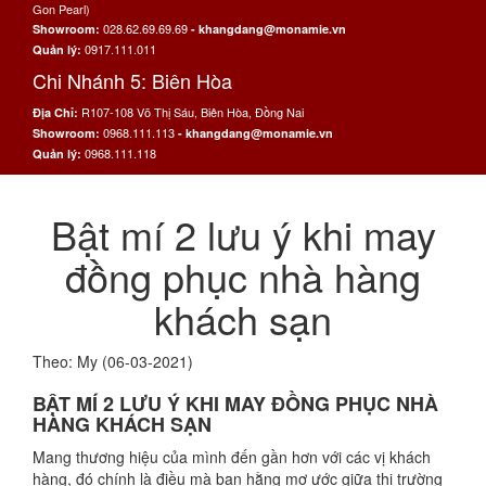
Gon Pearl)
028.62.69.69.69
Showroom:
- khangdang@monamie.vn
0917.111.011
Quản lý:
Chi Nhánh 5: Biên Hòa
R107-108 Võ Thị Sáu, Biên Hòa, Đồng Nai
Địa Chỉ:
0968.111.113
Showroom:
- khangdang@monamie.vn
0968.111.118
Quản lý:
Bật mí 2 lưu ý khi may
đồng phục nhà hàng
khách sạn
Theo: My (06-03-2021)
BẬT MÍ 2 LƯU Ý KHI MAY ĐỒNG PHỤC NHÀ
HÀNG KHÁCH SẠN
Mang thương hiệu của mình đến gần hơn với các vị khách
hàng, đó chính là điều mà bạn hằng mơ ước giữa thị trường