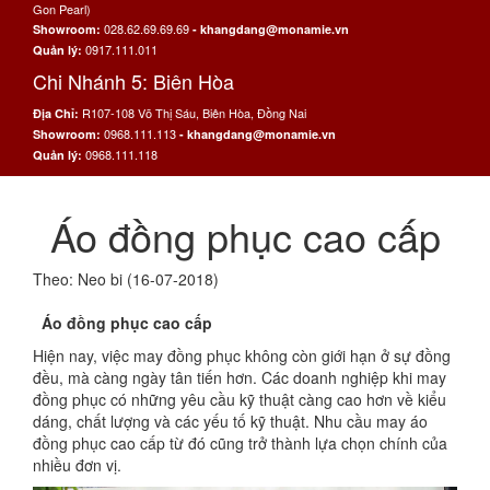
Gon Pearl)
028.62.69.69.69
Showroom:
- khangdang@monamie.vn
0917.111.011
Quản lý:
Chi Nhánh 5: Biên Hòa
R107-108 Võ Thị Sáu, Biên Hòa, Đồng Nai
Địa Chỉ:
0968.111.113
Showroom:
- khangdang@monamie.vn
0968.111.118
Quản lý:
Áo đồng phục cao cấp
Theo: Neo bi (16-07-2018)
Áo đồng phục cao cấp
Hiện nay, việc may đồng phục không còn giới hạn ở sự đồng
đều, mà càng ngày tân tiến hơn. Các doanh nghiệp khi may
đồng phục có những yêu cầu kỹ thuật càng cao hơn về kiểu
dáng, chất lượng và các yếu tố kỹ thuật. Nhu cầu may áo
đồng phục cao cấp từ đó cũng trở thành lựa chọn chính của
nhiều đơn vị.