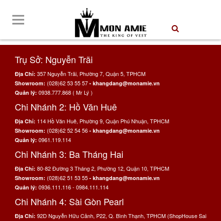
Trụ Sở: Nguyễn Trãi
357 Nguyễn Trãi, Phường 7, Quận 5, TPHCM
Địa Chỉ:
(028)62 53 55 57
Showroom:
- khangdang@monamie.vn
0938.777.868 ( Mr Lý )
Quản lý:
Chi Nhánh 2: Hồ Văn Huê
114 Hồ Văn Huê, Phường 9, Quận Phú Nhuận, TPHCM
Địa Chỉ:
(028)62 52 54 56
Showroom:
- khangdang@monamie.vn
0961.119.114
Quản lý:
Chi Nhánh 3: Ba Tháng Hai
80-82 Đường 3 Tháng 2, Phường 12, Quận 10, TPHCM
Địa Chỉ:
(028)62 51 53 55
Showroom:
- khangdang@monamie.vn
0936.111.116 - 0984.111.114
Quản lý:
Chi Nhánh 4: Sài Gòn Pearl
92D Nguyễn Hữu Cảnh, P22, Q. Bình Thạnh, TPHCM (ShopHouse Sai
Địa Chỉ: