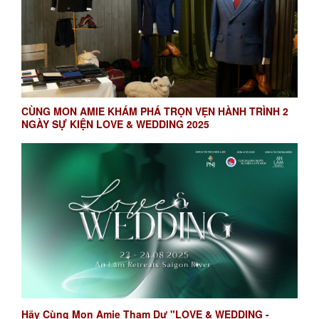
CÙNG MON AMIE KHÁM PHÁ TRỌN VẸN HÀNH TRÌNH 2
NGÀY SỰ KIỆN LOVE & WEDDING 2025
Hãy Cùng Mon Amie Tham Dự "LOVE & WEDDING -