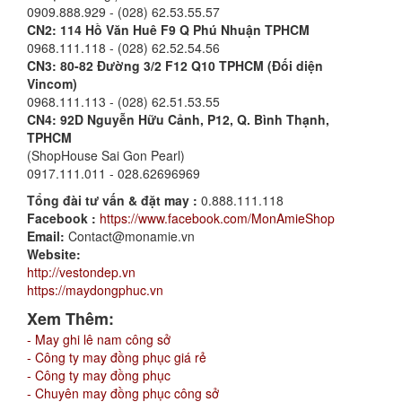
0909.888.929 - (028) 62.53.55.57
CN2:
114 Hồ Văn Huê F9 Q Phú Nhuận TPHCM
0968.111.118 - (028) 62.52.54.56
CN3: 80-82 Đường 3/2 F12 Q10 TPHCM (Đối diện
Vincom)
0968.111.113 - (028) 62.51.53.55
CN4: 92D Nguyễn Hữu Cảnh, P12, Q. Bình Thạnh,
TPHCM
(ShopHouse Sai Gon Pearl)
0917.111.011 - 028.62696969
Tổng đài tư vấn & đặt may :
0.888.111.118
Facebook :
https://www.facebook.com/MonAmieShop
Email:
Contact@monamie.vn
Website:
http://vestondep.vn
https://maydongphuc.vn
Xem Thêm:
- May ghi lê nam công sở
- Công ty may đồng phục giá rẻ
- Công ty may đồng phục
- Chuyên may đồng phục công sở