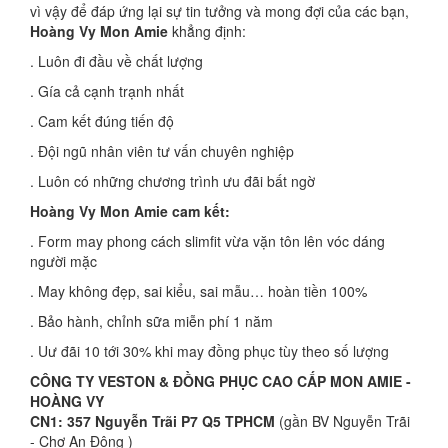
vì vậy để đáp ứng lại sự tin tưởng và mong đợi của các bạn,
Hoàng Vy Mon Amie
khẳng định:
. Luôn đi đầu về chất lượng
. Gía cả cạnh trạnh nhất
. Cam kết đúng tiến độ
. Đội ngũ nhân viên tư vấn chuyên nghiệp
. Luôn có những chương trình ưu đãi bất ngờ
Hoàng Vy Mon Amie cam kết:
. Form may phong cách slimfit vừa vặn tôn lên vóc dáng
người mặc
. May không đẹp, sai kiểu, sai mẫu… hoàn tiền 100%
. Bảo hành, chỉnh sữa miễn phí 1 năm
. Uư đãi 10 tới 30% khi may đồng phục tùy theo số lượng
CÔNG TY VESTON & ĐỒNG PHỤC CAO CẤP MON AMIE -
HOÀNG VY
CN1: 357 Nguyễn Trãi P7 Q5 TPHCM
(gần BV Nguyễn Trãi
- Chợ An Đông )