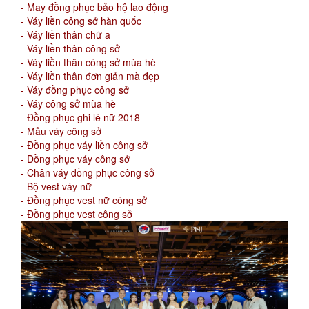
- May đồng phục bảo hộ lao động
- Váy liền công sở hàn quốc
- Váy liền thân chữ a
- Váy liền thân công sở
- Váy liền thân công sở mùa hè
- Váy liền thân đơn giản mà đẹp
- Váy đồng phục công sở
- Váy công sở mùa hè
- Đồng phục ghi lê nữ 2018
- Mẫu váy công sở
- Đồng phục váy liền công sở
- Đồng phục váy công sở
- Chân váy đồng phục công sở
- Bộ vest váy nữ
- Đồng phục vest nữ công sở
- Đồng phục vest công sở