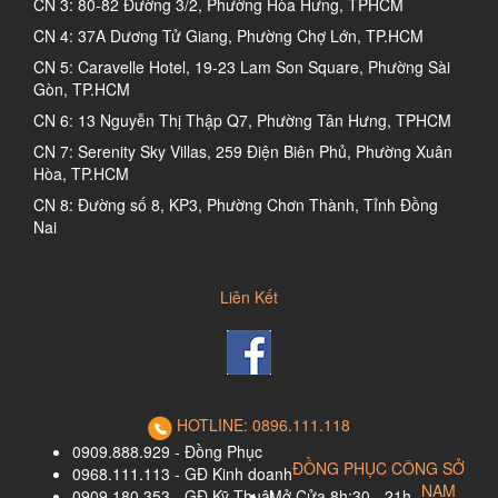
CN 3: 80-82 Đường 3/2, Phường Hòa Hưng, TPHCM
CN 4: 37A Dương Tử Giang, Phường Chợ Lớn, TP.HCM
CN 5: Caravelle Hotel, 19-23 Lam Son Square, Phường Sài
Gòn, TP.HCM
CN 6: 13 Nguyễn Thị Thập Q7, Phường Tân Hưng, TPHCM
CN 7: Serenity Sky Villas, 259 Điện Biên Phủ, Phường Xuân
Hòa, TP.HCM
CN 8: Đường số 8, KP3, Phường Chơn Thành, Tỉnh Đồng
Nai
Liên Kết
HOTLINE: 0896.111.118
0909.888.929 - Đồng Phục
ĐỒNG PHỤC CÔNG SỞ
0968.111.113 - GĐ Kinh doanh
NAM
0909.180.353 - GĐ Kỹ Thuật
Mở Cửa 8h:30 - 21h