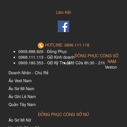
Liên Kết
HOTLINE: 0896.111.118
0909.888.929 - Đồng Phục
ĐỒNG PHỤC CÔNG SỞ
0968.111.113 - GĐ Kinh doanh
NAM
0909.180.353 - GĐ Kỹ Thuật
Mở Cửa 8h:30 - 21h
Veston
Doanh Nhân - Chú Rể
Áo Vest Nam
Áo Sơ Mi Nam
Áo Ghi Lê Nam
Quần Tây Nam
ĐỒNG PHỤC CÔNG SỞ NỮ
Áo Sơ Mi Nữ