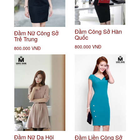
Đầm Công Sở Hàn
Đầm Nữ Công Sở
Quốc
Trẻ Trung
800.000 VNĐ
800.000 VNĐ
Đầm Nữ Dạ Hội
Đầm Liền Công Sở