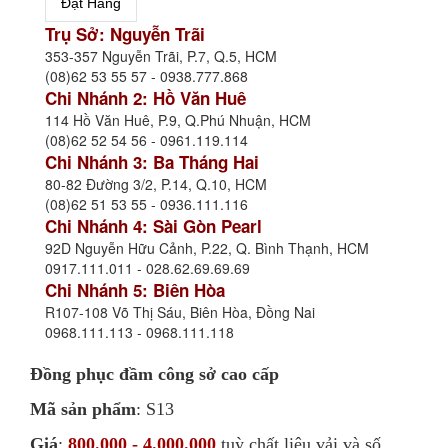
Trụ Sở: Nguyễn Trãi
353-357 Nguyễn Trãi, P.7, Q.5, HCM
(08)62 53 55 57 - 0938.777.868
Chi Nhánh 2: Hồ Văn Huê
114 Hồ Văn Huê, P.9, Q.Phú Nhuận, HCM
(08)62 52 54 56 - 0961.119.114
Chi Nhánh 3: Ba Tháng Hai
80-82 Đường 3/2, P.14, Q.10, HCM
(08)62 51 53 55 - 0936.111.116
Chi Nhánh 4: Sài Gòn Pearl
92D Nguyễn Hữu Cảnh, P.22, Q. Bình Thạnh, HCM
0917.111.011 - 028.62.69.69.69
Chi Nhánh 5: Biên Hòa
R107-108 Võ Thị Sáu, Biên Hòa, Đồng Nai
0968.111.113 - 0968.111.118
Đồng phục đầm công sở cao cấp
Mã sản phẩm
: S13
Giá
:
800.000 - 4.000.000
tuỳ chất liệu vải và số