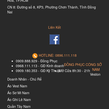
Hòa, TP.HCM
CN 8: Đường số 8, KP3, Phường Chơn Thành, Tỉnh Đồng
Nai
Liên Kết
HOTLINE: 0896.111.118
0909.888.929 - Đồng Phục
ĐỒNG PHỤC CÔNG SỞ
0968.111.113 - GĐ Kinh doanh
NAM
0909.180.353 - GĐ Kỹ Thuật
Mở Cửa 8h:30 - 21h
Veston
Doanh Nhân - Chú Rể
Áo Vest Nam
Áo Sơ Mi Nam
Áo Ghi Lê Nam
Quần Tây Nam