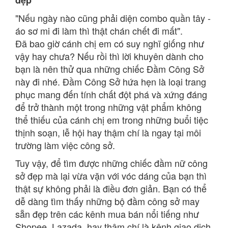
"Nếu ngày nào cũng phải diện combo quần tây -
áo sơ mi đi làm thì thật chán chết đi mất".
Đã bao giờ cánh chị em có suy nghĩ giống như
vậy hay chưa? Nếu rồi thì lời khuyên dành cho
bạn là nên thử qua những chiếc Đầm Công Sở
này đi nhé. Đầm Công Sở hứa hẹn là loại trang
phục mang đến tính chất đột phá và xứng đáng
để trở thành một trong những vật phẩm không
thể thiếu của cánh chị em trong những buổi tiệc
thịnh soạn, lễ hội hay thậm chí là ngay tại môi
trường làm việc công sở.
Tuy vậy, để tìm được những chiếc đầm nữ công
sở đẹp mà lại vừa vặn với vóc dáng của bạn thì
thật sự không phải là điều đơn giản. Bạn có thể
dễ dàng tìm thấy những bộ đầm công sở may
sẵn đẹp trên các kênh mua bán nổi tiếng như
Shopee
,
Lazada
, hay thậm chí là kênh giao dịch