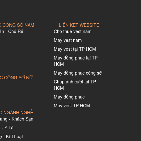
 CÔNG SỞ NAM
LIÊN KẾT WEBSITE
ân - Chú Rể
Cho thuê vest nam
May vest nam
May vest tại TP HCM
May đồng phục tại TP
HCM
May đồng phục công sở
C CÔNG SỞ NỮ
Chụp ảnh cưới tại TP
HCM
May đồng phục
May vest TP HCM
C NGÀNH NGHỀ
àng - Khách Sạn
 - Y Tá
 - Kĩ Thuật