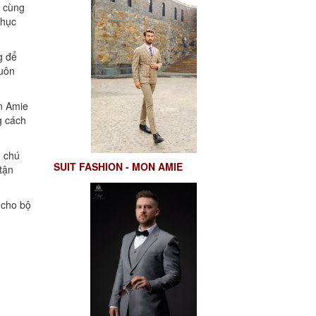
ô cùng
chục
g để
luôn
n Amie
g cách
n chú
SUIT FASHION - MON AMIE
tận
 cho bộ