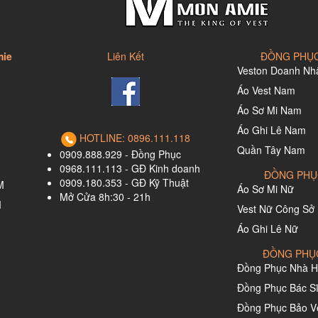
mie
Liên Kết
ĐỒNG PHỤC
Veston Doanh Nh
Áo Vest Nam
Áo Sơ Mi Nam
Áo Ghi Lê Nam
HOTLINE: 0896.111.118
Quần Tây Nam
0909.888.929 - Đồng Phục
0968.111.113 - GĐ Kinh doanh
ĐỒNG PHỤ
0909.180.353 - GĐ Kỹ Thuật
M
Áo Sơ Mi Nữ
Mở Cửa 8h:30 - 21h
M
Vest Nữ Công Sở
Áo Ghi Lê Nữ
ĐỒNG PHỤ
Đồng Phục Nhà H
Đồng Phục Bác Sĩ
Đồng Phục Bảo Vệ