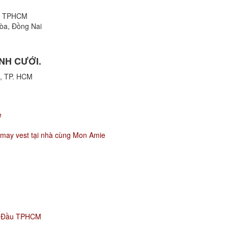
h, TPHCM
òa, Đồng Nai
NH CƯỚI.
10, TP. HCM
e
 may vest tại nhà cùng Mon Amie
g Đầu TPHCM