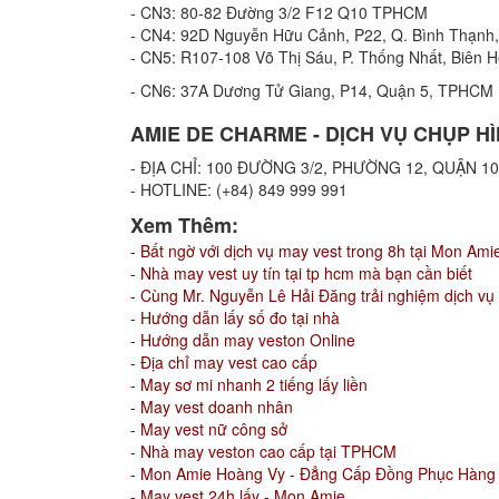
- CN3: 80-82 Đường 3/2 F12 Q10 TPHCM
- CN4: 92D Nguyễn Hữu Cảnh, P22, Q. Bình Thạn
- CN5: R107-108 Võ Thị Sáu, P. Thống Nhất, Biên H
- CN6: 37A Dương Tử Giang, P14, Quận 5, TPHCM
AMIE DE CHARME - DỊCH VỤ CHỤP HÌ
- ĐỊA CHỈ: 100 ĐƯỜNG 3/2, PHƯỜNG 12, QUẬN 
- HOTLINE: (+84) 849 999 991
Xem Thêm:
- Bất ngờ với dịch vụ may vest trong 8h tại Mon Ami
- Nhà may vest uy tín tại tp hcm mà bạn cần biết
- Cùng Mr. Nguyễn Lê Hải Đăng trải nghiệm dịch vụ
- Hướng dẫn lấy số đo tại nhà
- Hướng dẫn may veston Online
- Địa chỉ may vest cao cấp
- May sơ mi nhanh 2 tiếng lấy liền
- May vest doanh nhân
- May vest nữ công sở
- Nhà may veston cao cấp tại TPHCM
- Mon Amie Hoàng Vy - Đẳng Cấp Đồng Phục Hàn
- May vest 24h lấy - Mon Amie