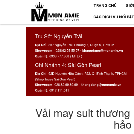
TRANG CHỦ
GIỚ
CÁC DỊCH VỤ NỔI BẬ
Trụ Sở: Nguyễn Trãi
357 Nguyễn Trãi, Phường 7, Quận 5, TPHCM
Địa Chỉ:
(028)62 53 55 57
Showroom:
- khangdang@monamie.vn
0938.777.868 ( Mr Lý )
Quản lý:
Chi Nhánh 4: Sài Gòn Pearl
92D Nguyễn Hữu Cảnh, P22, Q. Bình Thạnh, TPHCM
Địa Chỉ:
(ShopHouse Sai Gon Pearl)
028.62.69.69.69
Showroom:
- khangdang@monamie.vn
0917.111.011
Quản lý:
Vải may suit thương 
hảo