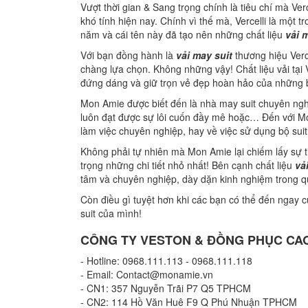
Vượt thời gian & Sang trọng chính là tiêu chí mà Ver
khó tính hiện nay. Chính vì thế mà, Vercelli là một t
năm và cái tên này đã tạo nên những chất liệu
vải 
Với bạn đồng hành là
vải may suit
thương hiệu Verc
chàng lựa chọn. Không những vậy! Chất liệu vải tại 
đứng dáng và giữ trọn vẻ đẹp hoàn hảo của những b
Mon Amie được biết đến là nhà may suit chuyên ng
luôn đạt được sự lôi cuốn đầy mê hoặc… Đến với Mo
làm việc chuyên nghiệp, hay về việc sử dụng bộ suit
Không phải tự nhiên mà Mon Amie lại chiếm lấy sự t
trọng những chi tiết nhỏ nhất! Bên cạnh chất liệu
vả
tâm và chuyên nghiệp, dày dặn kinh nghiệm trong quá
Còn điều gì tuyệt hơn khi các bạn có thể đến ngay
suit của mình!
CÔNG TY VESTON & ĐỒNG PHỤC CAO
- Hotline: 0968.111.113 - 0968.111.118
- Email: Contact@monamie.vn
- CN1: 357 Nguyễn Trãi P7 Q5 TPHCM
- CN2: 114 Hồ Văn Huê F9 Q Phú Nhuận TPHCM