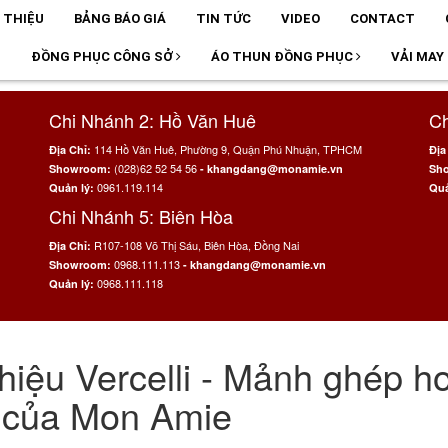
I THIỆU
BẢNG BÁO GIÁ
TIN TỨC
VIDEO
CONTACT
T
ĐỒNG PHỤC CÔNG SỞ
ÁO THUN ĐỒNG PHỤC
VẢI MAY
Chi Nhánh 2: Hồ Văn Huê
Ch
114 Hồ Văn Huê, Phường 9, Quận Phú Nhuận, TPHCM
Địa Chỉ:
Địa
(028)62 52 54 56
Showroom:
- khangdang@monamie.vn
Sh
0961.119.114
Quản lý:
Quả
Chi Nhánh 5: Biên Hòa
R107-108 Võ Thị Sáu, Biên Hòa, Đồng Nai
Địa Chỉ:
0968.111.113
Showroom:
- khangdang@monamie.vn
0968.111.118
Quản lý:
hiệu Vercelli - Mảnh ghép h
 của Mon Amie