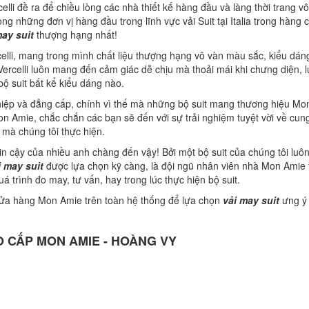
celli đề ra để chiều lòng các nhà thiết kế hàng đầu và làng thời trang v
rong những đơn vị hàng đầu trong lĩnh vực vải Suit tại Italia trong hàng 
may suit
thượng hạng nhất!
elli, mang trong mình chất liệu thượng hạng vô vàn màu sắc, kiểu dán
Vercelli luôn mang đến cảm giác dễ chịu mà thoải mái khi chưng diện, 
ộ suit bất kể kiểu dáng nào.
hiệp và đẳng cấp, chính vì thế mà những bộ suit mang thương hiệu Mo
n Amie, chắc chắn các bạn sẽ đến với sự trải nghiệm tuyệt vời về cun
 mà chúng tôi thực hiện.
in cậy của nhiều anh chàng đến vậy! Bởi một bộ suit của chúng tôi luô
i may suit
được lựa chọn kỹ càng, là đội ngũ nhân viên nhà Mon Amie 
 trình đo may, tư vấn, hay trong lúc thực hiện bộ suit.
 cửa hàng Mon Amie trên toàn hệ thống để lựa chọn
vải may suit
ưng ý
 CẤP MON AMIE - HOÀNG VY