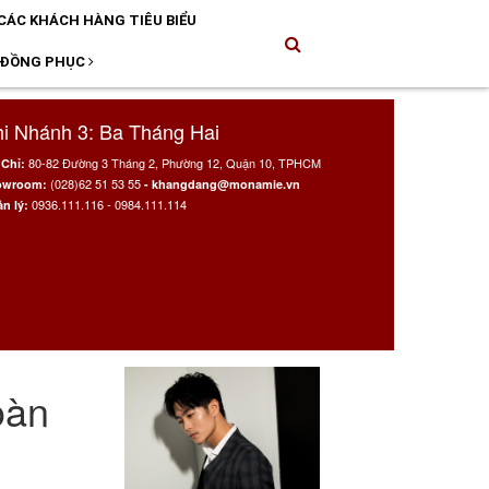
CÁC KHÁCH HÀNG TIÊU BIỂU
 ĐỒNG PHỤC
i Nhánh 3: Ba Tháng Hai
80-82 Đường 3 Tháng 2, Phường 12, Quận 10, TPHCM
 Chỉ:
(028)62 51 53 55
owroom:
- khangdang@monamie.vn
0936.111.116 - 0984.111.114
n lý:
oàn