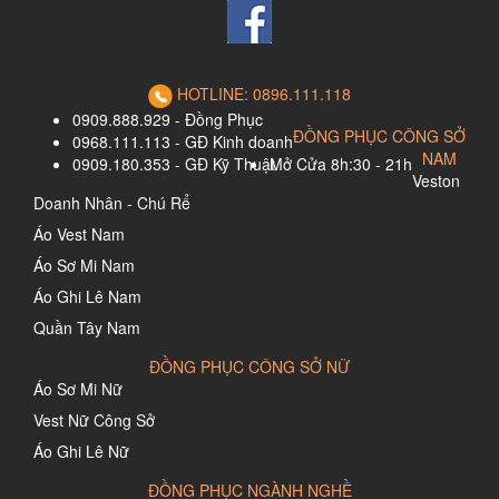
HOTLINE: 0896.111.118
0909.888.929 - Đồng Phục
ĐỒNG PHỤC CÔNG SỞ
0968.111.113 - GĐ Kinh doanh
NAM
0909.180.353 - GĐ Kỹ Thuật
Mở Cửa 8h:30 - 21h
Veston
Doanh Nhân - Chú Rể
Áo Vest Nam
Áo Sơ Mi Nam
Áo Ghi Lê Nam
Quần Tây Nam
ĐỒNG PHỤC CÔNG SỞ NỮ
Áo Sơ Mi Nữ
Vest Nữ Công Sở
Áo Ghi Lê Nữ
ĐỒNG PHỤC NGÀNH NGHỀ