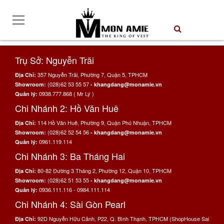
Trụ Sở: Nguyễn Trãi
357 Nguyễn Trãi, Phường 7, Quận 5, TPHCM
Địa Chỉ:
(028)62 53 55 57
Showroom:
- khangdang@monamie.vn
0938.777.868 ( Mr Lý )
Quản lý:
Chi Nhánh 2: Hồ Văn Huê
114 Hồ Văn Huê, Phường 9, Quận Phú Nhuận, TPHCM
Địa Chỉ:
(028)62 52 54 56
Showroom:
- khangdang@monamie.vn
0961.119.114
Quản lý:
Chi Nhánh 3: Ba Tháng Hai
80-82 Đường 3 Tháng 2, Phường 12, Quận 10, TPHCM
Địa Chỉ:
(028)62 51 53 55
Showroom:
- khangdang@monamie.vn
0936.111.116 - 0984.111.114
Quản lý:
Chi Nhánh 4: Sài Gòn Pearl
92D Nguyễn Hữu Cảnh, P22, Q. Bình Thạnh, TPHCM (ShopHouse Sai
Địa Chỉ: