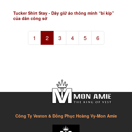
Tucker Shirt Stay - Dây giữ áo thông minh “bí kíp”
của dân công sở
1
2
3
4
5
6
Công Ty Veston & Đồng Phục Hoàng Vy-Mon Amie