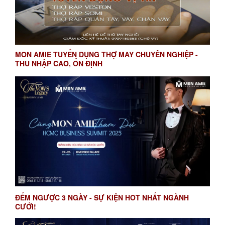
MON AMIE TUYỂN DỤNG THỢ MAY CHUYÊN NGHIỆP -
THU NHẬP CAO, ỔN ĐỊNH
ĐẾM NGƯỢC 3 NGÀY - SỰ KIỆN HOT NHẤT NGÀNH
CƯỚI!