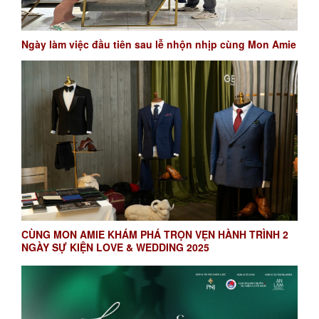
Ngày làm việc đầu tiên sau lễ nhộn nhịp cùng Mon Amie
CÙNG MON AMIE KHÁM PHÁ TRỌN VẸN HÀNH TRÌNH 2
NGÀY SỰ KIỆN LOVE & WEDDING 2025