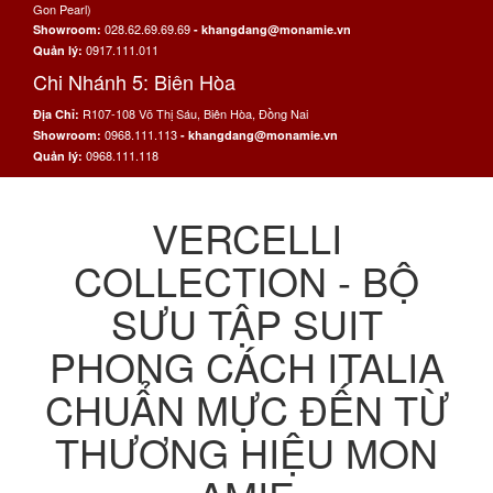
Gon Pearl)
028.62.69.69.69
Showroom:
- khangdang@monamie.vn
0917.111.011
Quản lý:
Chi Nhánh 5: Biên Hòa
R107-108 Võ Thị Sáu, Biên Hòa, Đồng Nai
Địa Chỉ:
0968.111.113
Showroom:
- khangdang@monamie.vn
0968.111.118
Quản lý:
VERCELLI
COLLECTION - BỘ
SƯU TẬP SUIT
PHONG CÁCH ITALIA
CHUẨN MỰC ĐẾN TỪ
THƯƠNG HIỆU MON