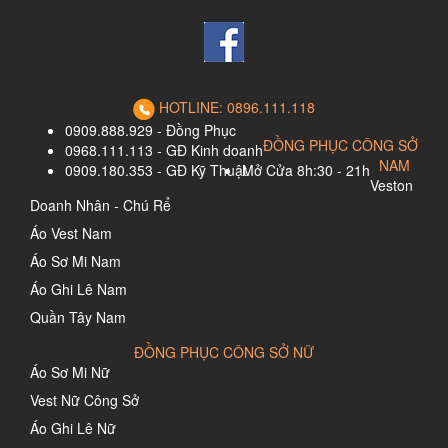
HOTLINE: 0896.111.118
0909.888.929 - Đồng Phục
ĐỒNG PHỤC CÔNG SỞ
0968.111.113 - GĐ Kinh doanh
NAM
0909.180.353 - GĐ Kỹ Thuật
Mở Cửa 8h:30 - 21h
Veston
Doanh Nhân - Chú Rể
Áo Vest Nam
Áo Sơ Mi Nam
Áo Ghi Lê Nam
Quần Tây Nam
ĐỒNG PHỤC CÔNG SỞ NỮ
Áo Sơ Mi Nữ
Vest Nữ Công Sở
Áo Ghi Lê Nữ