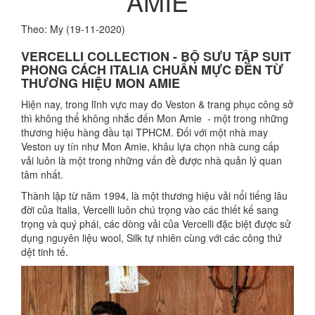
AMIE
Theo: My (19-11-2020)
VERCELLI COLLECTION - BỘ SƯU TẬP SUIT
PHONG CÁCH ITALIA CHUẨN MỰC ĐẾN TỪ
THƯƠNG HIỆU MON AMIE
Hiện nay, trong lĩnh vực may đo Veston & trang phục công sở
thì không thể không nhắc đến Mon Amie - một trong những
thương hiệu hàng đầu tại TPHCM. Đối với một nhà may
Veston uy tín như Mon Amie, khâu lựa chọn nhà cung cấp
vải luôn là một trong những vấn đề được nhà quản lý quan
tâm nhất.
Thành lập từ năm 1994, là một thương hiệu vải nổi tiếng lâu
đời của Italia, Vercelli luôn chú trọng vào các thiết kế sang
trọng và quý phái, các dòng vải của Vercelli đặc biệt được sử
dụng nguyên liệu wool, Silk tự nhiên cùng với các công thứ
dệt tinh tế.