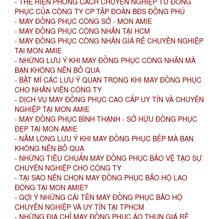
- THỂ HIỆN PHONG CÁCH CHUYÊN NGHIỆP TỪ ĐỒNG
PHỤC CỦA CÔNG TY CP TẬP ĐOÀN BĐS ĐỒNG PHÚ
- MAY ĐỒNG PHỤC CÔNG SỞ - MON AMIE
- MAY ĐỒNG PHỤC CÔNG NHÂN TẠI HCM
- MAY ĐỒNG PHỤC CÔNG NHÂN GIÁ RẺ CHUYÊN NGHIỆP
TẠI MON AMIE
- NHỮNG LƯU Ý KHI MAY ĐỒNG PHỤC CÔNG NHÂN MÀ
BẠN KHÔNG NÊN BỎ QUA
- BẬT MÍ CÁC LƯU Ý QUAN TRỌNG KHI MAY ĐỒNG PHỤC
CHO NHÂN VIÊN CÔNG TY
- DỊCH VỤ MAY ĐỒNG PHỤC CAO CẤP UY TÍN VÀ CHUYÊN
NGHIỆP TẠI MON AMIE
- MAY ĐỒNG PHỤC BÌNH THẠNH - SỞ HỮU ĐỒNG PHỤC
ĐẸP TẠI MON AMIE
- NẰM LÒNG LƯU Ý KHI MAY ĐỒNG PHỤC BẾP MÀ BẠN
KHÔNG NÊN BỎ QUA
- NHỮNG TIÊU CHUẨN MAY ĐỒNG PHỤC BẢO VỆ TẠO SỰ
CHUYÊN NGHIỆP CHO CÔNG TY
- TẠI SAO NÊN CHỌN MAY ĐỒNG PHỤC BẢO HỘ LAO
ĐỘNG TẠI MON AMIE?
- GỢI Ý NHỮNG CÁI TÊN MAY ĐỒNG PHỤC BẢO HỘ
CHUYÊN NGHIỆP VÀ UY TÍN TẠI TPHCM
- NHỮNG ĐỊA CHỈ MAY ĐỒNG PHỤC ÁO THUN GIÁ RẺ