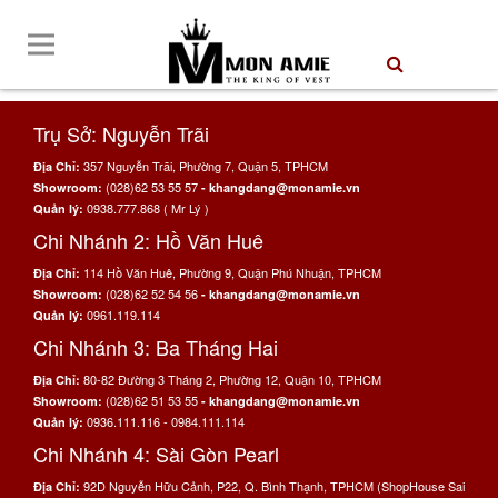
Trụ Sở: Nguyễn Trãi
357 Nguyễn Trãi, Phường 7, Quận 5, TPHCM
Địa Chỉ:
(028)62 53 55 57
Showroom:
- khangdang@monamie.vn
0938.777.868 ( Mr Lý )
Quản lý:
Chi Nhánh 2: Hồ Văn Huê
114 Hồ Văn Huê, Phường 9, Quận Phú Nhuận, TPHCM
Địa Chỉ:
(028)62 52 54 56
Showroom:
- khangdang@monamie.vn
0961.119.114
Quản lý:
Chi Nhánh 3: Ba Tháng Hai
80-82 Đường 3 Tháng 2, Phường 12, Quận 10, TPHCM
Địa Chỉ:
(028)62 51 53 55
Showroom:
- khangdang@monamie.vn
0936.111.116 - 0984.111.114
Quản lý:
Chi Nhánh 4: Sài Gòn Pearl
92D Nguyễn Hữu Cảnh, P22, Q. Bình Thạnh, TPHCM (ShopHouse Sai
Địa Chỉ: