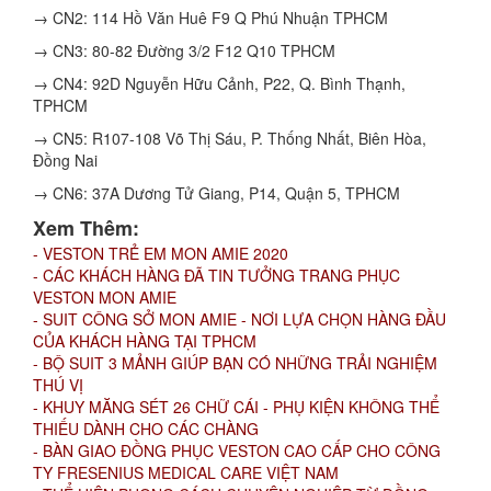
→ CN2: 114 Hồ Văn Huê F9 Q Phú Nhuận TPHCM
→ CN3: 80-82 Đường 3/2 F12 Q10 TPHCM
→ CN4: 92D Nguyễn Hữu Cảnh, P22, Q. Bình Thạnh,
TPHCM
→ CN5: R107-108 Võ Thị Sáu, P. Thống Nhất, Biên Hòa,
Đồng Nai
→ CN6: 37A Dương Tử Giang, P14, Quận 5, TPHCM
Xem Thêm:
- VESTON TRẺ EM MON AMIE 2020
- CÁC KHÁCH HÀNG ĐÃ TIN TƯỞNG TRANG PHỤC
VESTON MON AMIE
- SUIT CÔNG SỞ MON AMIE - NƠI LỰA CHỌN HÀNG ĐẦU
CỦA KHÁCH HÀNG TẠI TPHCM
- BỘ SUIT 3 MẢNH GIÚP BẠN CÓ NHỮNG TRẢI NGHIỆM
THÚ VỊ
- KHUY MĂNG SÉT 26 CHỮ CÁI - PHỤ KIỆN KHÔNG THỂ
THIẾU DÀNH CHO CÁC CHÀNG
- BÀN GIAO ĐỒNG PHỤC VESTON CAO CẤP CHO CÔNG
TY FRESENIUS MEDICAL CARE VIỆT NAM