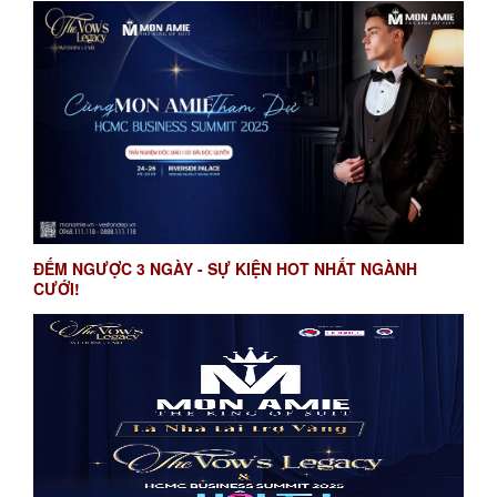
ĐẾM NGƯỢC 3 NGÀY - SỰ KIỆN HOT NHẤT NGÀNH
CƯỚI!