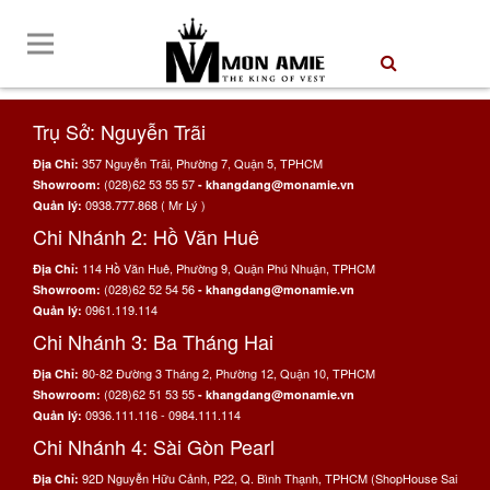
Trụ Sở: Nguyễn Trãi
357 Nguyễn Trãi, Phường 7, Quận 5, TPHCM
Địa Chỉ:
(028)62 53 55 57
Showroom:
- khangdang@monamie.vn
0938.777.868 ( Mr Lý )
Quản lý:
Chi Nhánh 2: Hồ Văn Huê
114 Hồ Văn Huê, Phường 9, Quận Phú Nhuận, TPHCM
Địa Chỉ:
(028)62 52 54 56
Showroom:
- khangdang@monamie.vn
0961.119.114
Quản lý:
Chi Nhánh 3: Ba Tháng Hai
80-82 Đường 3 Tháng 2, Phường 12, Quận 10, TPHCM
Địa Chỉ:
(028)62 51 53 55
Showroom:
- khangdang@monamie.vn
0936.111.116 - 0984.111.114
Quản lý:
Chi Nhánh 4: Sài Gòn Pearl
92D Nguyễn Hữu Cảnh, P22, Q. Bình Thạnh, TPHCM (ShopHouse Sai
Địa Chỉ: