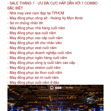
- SALE THÁNG 7 - ƯU ĐÃI CỰC HẤP DẪN VỚI 7 COMBO
ĐẶC BIỆT
- Nhà may vest nam đẹp tại TPHCM
- May đồng phục công sở - Hoàng Vy Mon Amie
- Sơ mi chống nhăn 8h
- May đồng phục nhà hàng cuối năm
- May đồng phục spa cuối năm
- May đồng phục cao cấp cuối năm
- May đồng phục tết cho nhân viên
- May đồng phục vest cuối năm
- May đồng phục doanh nghiệp cuối năm
- May đồng phục ngân hàng cuối năm
- May đồng phục công ty cuối năm cao cấp
- May đồng phục veston cuối năm
- May đồng phục áo thun cuối năm
- May đồng phục sơ mi cuối năm
- May đồng phục cuối năm ở đâu