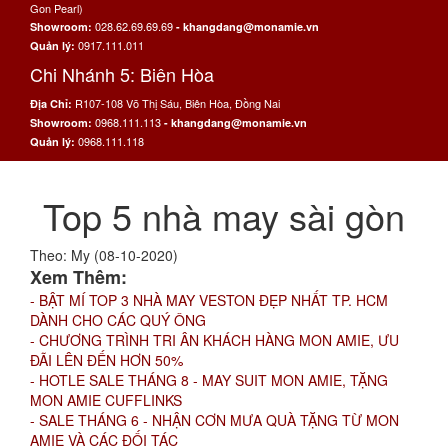
Gon Pearl)
028.62.69.69.69
Showroom:
- khangdang@monamie.vn
0917.111.011
Quản lý:
Chi Nhánh 5: Biên Hòa
R107-108 Võ Thị Sáu, Biên Hòa, Đồng Nai
Địa Chỉ:
0968.111.113
Showroom:
- khangdang@monamie.vn
0968.111.118
Quản lý:
Top 5 nhà may sài gòn
Theo: My (08-10-2020)
Xem Thêm:
- BẬT MÍ TOP 3 NHÀ MAY VESTON ĐẸP NHẤT TP. HCM
DÀNH CHO CÁC QUÝ ÔNG
- CHƯƠNG TRÌNH TRI ÂN KHÁCH HÀNG MON AMIE, ƯU
ĐÃI LÊN ĐẾN HƠN 50%
- HOTLE SALE THÁNG 8 - MAY SUIT MON AMIE, TẶNG
MON AMIE CUFFLINKS
- SALE THÁNG 6 - NHẬN CƠN MƯA QUÀ TẶNG TỪ MON
AMIE VÀ CÁC ĐỐI TÁC