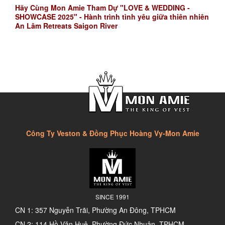
Hãy Cùng Mon Amie Tham Dự "LOVE & WEDDING -
SHOWCASE 2025" - Hành trình tình yêu giữa thiên nhiên
An Lâm Retreats Saigon River
Công Ty Veston & Đồng Phục Hoàng Vy-Mon Amie
SINCE 1991
CN 1: 357 Nguyễn Trãi, Phường An Đông, TPHCM
CN 2: 114 Hồ Văn Huê, Phường Đức Nhuận, TPHCM