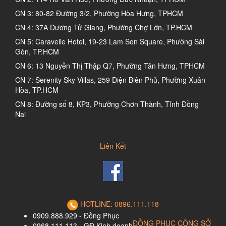
CN 3: 80-82 Đường 3/2, Phường Hòa Hưng, TPHCM
CN 4: 37A Dương Tử Giang, Phường Chợ Lớn, TP.HCM
CN 5: Caravelle Hotel, 19-23 Lam Son Square, Phường Sài
Gòn, TP.HCM
CN 6: 13 Nguyễn Thị Thập Q7, Phường Tân Hưng, TPHCM
CN 7: Serenity Sky Villas, 259 Điện Biên Phủ, Phường Xuân
Hòa, TP.HCM
CN 8: Đường số 8, KP3, Phường Chơn Thành, Tỉnh Đồng
Nai
Liên Kết
HOTLINE: 0896.111.118
0909.888.929 - Đồng Phục
ĐỒNG PHỤC CÔNG SỞ
0968.111.113 - GĐ Kinh doanh