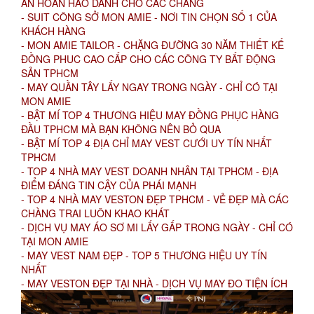
ÁN HOÀN HẢO DÀNH CHO CÁC CHÀNG
- SUIT CÔNG SỞ MON AMIE - NƠI TIN CHỌN SỐ 1 CỦA
KHÁCH HÀNG
- MON AMIE TAILOR - CHẶNG ĐƯỜNG 30 NĂM THIẾT KẾ
ĐỒNG PHUC CAO CẤP CHO CÁC CÔNG TY BẤT ĐỘNG
SẢN TPHCM
- MAY QUẦN TÂY LẤY NGAY TRONG NGÀY - CHỈ CÓ TẠI
MON AMIE
- BẬT MÍ TOP 4 THƯƠNG HIỆU MAY ĐỒNG PHỤC HÀNG
ĐẦU TPHCM MÀ BẠN KHÔNG NÊN BỎ QUA
- BẬT MÍ TOP 4 ĐỊA CHỈ MAY VEST CƯỚI UY TÍN NHẤT
TPHCM
- TOP 4 NHÀ MAY VEST DOANH NHÂN TẠI TPHCM - ĐỊA
ĐIỂM ĐÁNG TIN CẬY CỦA PHÁI MẠNH
- TOP 4 NHÀ MAY VESTON ĐẸP TPHCM - VẺ ĐẸP MÀ CÁC
CHÀNG TRAI LUÔN KHAO KHÁT
- DỊCH VỤ MAY ÁO SƠ MI LẤY GẤP TRONG NGÀY - CHỈ CÓ
TẠI MON AMIE
- MAY VEST NAM ĐẸP - TOP 5 THƯƠNG HIỆU UY TÍN
NHẤT
- MAY VESTON ĐẸP TẠI NHÀ - DỊCH VỤ MAY ĐO TIỆN ÍCH