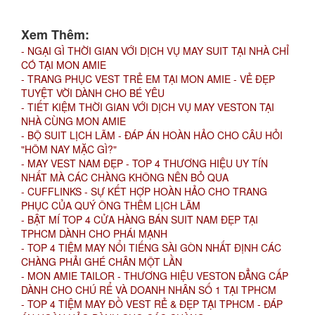
Xem Thêm:
- NGẠI GÌ THỜI GIAN VỚI DỊCH VỤ MAY SUIT TẠI NHÀ CHỈ
CÓ TẠI MON AMIE
- TRANG PHỤC VEST TRẺ EM TẠI MON AMIE - VẺ ĐẸP
TUYỆT VỜI DÀNH CHO BÉ YÊU
- TIẾT KIỆM THỜI GIAN VỚI DỊCH VỤ MAY VESTON TẠI
NHÀ CÙNG MON AMIE
- BỘ SUIT LỊCH LÃM - ĐÁP ÁN HOÀN HẢO CHO CÂU HỎI
"HÔM NAY MẶC GÌ?"
- MAY VEST NAM ĐẸP - TOP 4 THƯƠNG HIỆU UY TÍN
NHẤT MÀ CÁC CHÀNG KHÔNG NÊN BỎ QUA
- CUFFLINKS - SỰ KẾT HỢP HOÀN HẢO CHO TRANG
PHỤC CỦA QUÝ ÔNG THÊM LỊCH LÃM
- BẬT MÍ TOP 4 CỬA HÀNG BÁN SUIT NAM ĐẸP TẠI
TPHCM DÀNH CHO PHÁI MẠNH
- TOP 4 TIỆM MAY NỔI TIẾNG SÀI GÒN NHẤT ĐỊNH CÁC
CHÀNG PHẢI GHÉ CHÂN MỘT LẦN
- MON AMIE TAILOR - THƯƠNG HIỆU VESTON ĐẲNG CẤP
DÀNH CHO CHÚ RỂ VÀ DOANH NHÂN SỐ 1 TẠI TPHCM
- TOP 4 TIỆM MAY ĐỒ VEST RẺ & ĐẸP TẠI TPHCM - ĐÁP