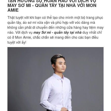
TẬN HƯỞNG SỰ HOÀN HẢO VỚI DỊCH VỤ
MAY SƠ MI - QUẦN TÂY TẠI NHÀ VỚI MON
AMIE
Thật tuyệt vời khi bạn có thể tạo cho mình một bộ trang phục
quần tây, áo sơ mi vừa vặn và phù hợp với vóc dáng mà
không cần phải di chuyển đến những cửa hàng hay tiệm may
nào. Với dịch vụ
may Sơ mi - quần tây tại nhà
duy nhất chỉ
có ở Mon Amie, chắc chắn sẽ mang đến cho các bạn điều
tuyệt vời ấy!