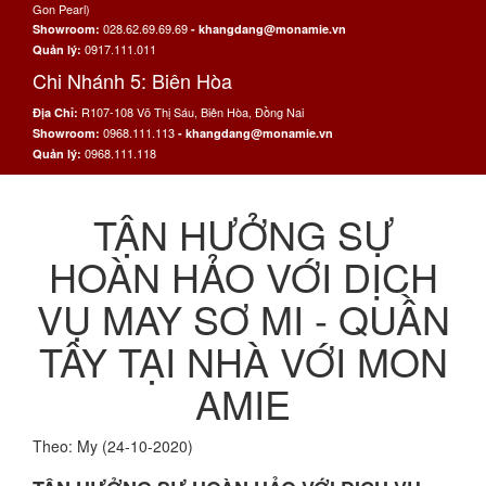
Gon Pearl)
028.62.69.69.69
Showroom:
- khangdang@monamie.vn
0917.111.011
Quản lý:
Chi Nhánh 5: Biên Hòa
R107-108 Võ Thị Sáu, Biên Hòa, Đồng Nai
Địa Chỉ:
0968.111.113
Showroom:
- khangdang@monamie.vn
0968.111.118
Quản lý:
TẬN HƯỞNG SỰ
HOÀN HẢO VỚI DỊCH
VỤ MAY SƠ MI - QUẦN
TÂY TẠI NHÀ VỚI MON
AMIE
Theo: My (24-10-2020)