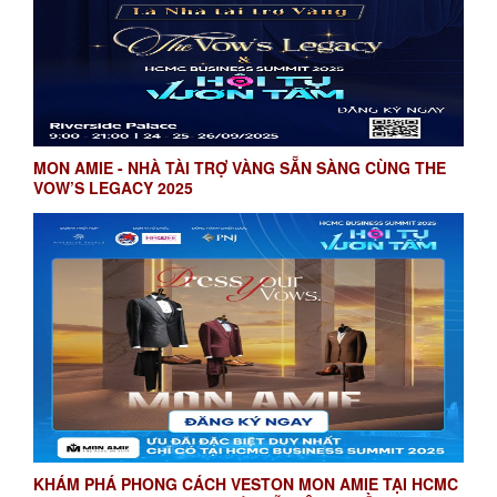
MON AMIE - NHÀ TÀI TRỢ VÀNG SẴN SÀNG CÙNG THE
VOW’S LEGACY 2025
KHÁM PHÁ PHONG CÁCH VESTON MON AMIE TẠI HCMC