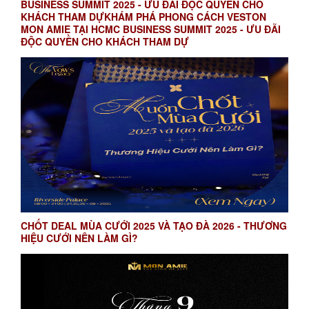
BUSINESS SUMMIT 2025 - ƯU ĐÃI ĐỘC QUYỀN CHO
KHÁCH THAM DỰKHÁM PHÁ PHONG CÁCH VESTON
MON AMIE TẠI HCMC BUSINESS SUMMIT 2025 - ƯU ĐÃI
ĐỘC QUYỀN CHO KHÁCH THAM DỰ
CHỐT DEAL MÙA CƯỚI 2025 VÀ TẠO ĐÀ 2026 - THƯƠNG
HIỆU CƯỚI NÊN LÀM GÌ?