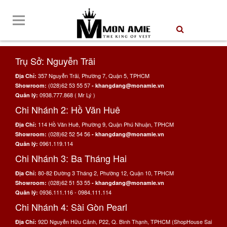
Trụ Sở: Nguyễn Trãi
357 Nguyễn Trãi, Phường 7, Quận 5, TPHCM
Địa Chỉ:
(028)62 53 55 57
Showroom:
- khangdang@monamie.vn
0938.777.868 ( Mr Lý )
Quản lý:
Chi Nhánh 2: Hồ Văn Huê
114 Hồ Văn Huê, Phường 9, Quận Phú Nhuận, TPHCM
Địa Chỉ:
(028)62 52 54 56
Showroom:
- khangdang@monamie.vn
0961.119.114
Quản lý:
Chi Nhánh 3: Ba Tháng Hai
80-82 Đường 3 Tháng 2, Phường 12, Quận 10, TPHCM
Địa Chỉ:
(028)62 51 53 55
Showroom:
- khangdang@monamie.vn
0936.111.116 - 0984.111.114
Quản lý:
Chi Nhánh 4: Sài Gòn Pearl
92D Nguyễn Hữu Cảnh, P22, Q. Bình Thạnh, TPHCM (ShopHouse Sai
Địa Chỉ: