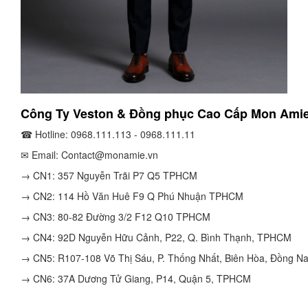
Công Ty Veston & Đồng phục Cao Cấp Mon Amie
☎ Hotline: 0968.111.113 - 0968.111.11
✉ Email: Contact@monamie.vn
→ CN1: 357 Nguyễn Trãi P7 Q5 TPHCM
→ CN2: 114 Hồ Văn Huê F9 Q Phú Nhuận TPHCM
→ CN3: 80-82 Đường 3/2 F12 Q10 TPHCM
→ CN4: 92D Nguyễn Hữu Cảnh, P22, Q. Bình Thạnh, TPHCM
→ CN5: R107-108 Võ Thị Sáu, P. Thống Nhất, Biên Hòa, Đồng Na
→ CN6: 37A Dương Tử Giang, P14, Quận 5, TPHCM