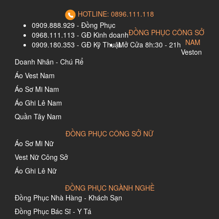
HOTLINE: 0896.111.118
0909.888.929 - Đồng Phục
ĐỒNG PHỤC CÔNG SỞ
0968.111.113 - GĐ Kinh doanh
NAM
0909.180.353 - GĐ Kỹ Thuật
Mở Cửa 8h:30 - 21h
Veston
Doanh Nhân - Chú Rể
Áo Vest Nam
Áo Sơ Mi Nam
Áo Ghi Lê Nam
Quần Tây Nam
ĐỒNG PHỤC CÔNG SỞ NỮ
Áo Sơ Mi Nữ
Vest Nữ Công Sở
Áo Ghi Lê Nữ
ĐỒNG PHỤC NGÀNH NGHỀ
Đồng Phục Nhà Hàng - Khách Sạn
Đồng Phục Bác Sĩ - Y Tá