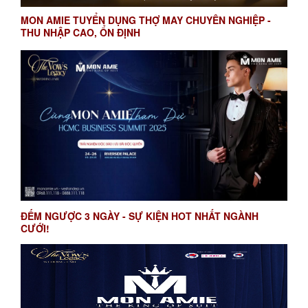
MON AMIE TUYỂN DỤNG THỢ MAY CHUYÊN NGHIỆP -
THU NHẬP CAO, ỔN ĐỊNH
ĐẾM NGƯỢC 3 NGÀY - SỰ KIỆN HOT NHẤT NGÀNH
CƯỚI!