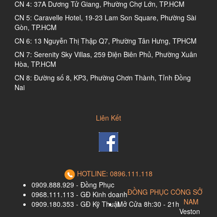
CN 4: 37A Dương Tử Giang, Phường Chợ Lớn, TP.HCM
CN 5: Caravelle Hotel, 19-23 Lam Son Square, Phường Sài
Gòn, TP.HCM
CN 6: 13 Nguyễn Thị Thập Q7, Phường Tân Hưng, TPHCM
CN 7: Serenity Sky Villas, 259 Điện Biên Phủ, Phường Xuân
Hòa, TP.HCM
CN 8: Đường số 8, KP3, Phường Chơn Thành, Tỉnh Đồng
Nai
Liên Kết
HOTLINE: 0896.111.118
0909.888.929 - Đồng Phục
ĐỒNG PHỤC CÔNG SỞ
0968.111.113 - GĐ Kinh doanh
NAM
0909.180.353 - GĐ Kỹ Thuật
Mở Cửa 8h:30 - 21h
Veston