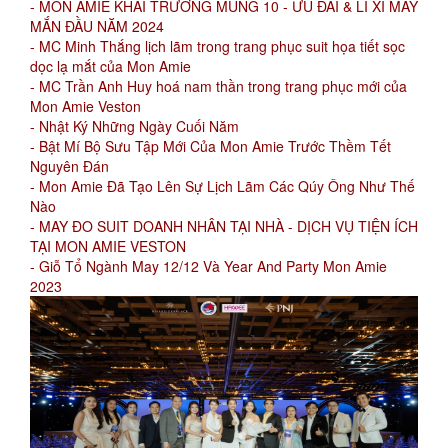
- MON AMIE KHAI TRƯƠNG MÙNG 10 - ƯU ĐÃI & LÌ XÌ MAY
MẮN ĐẦU NĂM 2024
- MC Minh Thắng lịch lãm trong trang phục suit họa tiết sọc
dọc lạ mắt của Mon Amie
- MC Trần Anh Huy hoá nam thần trong trang phục mới của
Mon Amie Veston
- Nhật Ký Những Ngày Cuối Năm
- Bật Mí Bộ Sưu Tập Mới Của Mon Amie Trước Thềm Tết
Nguyên Đán
- Mon Amie Đã Tạo Lên Sự Lịch Lãm Các Qúy Ông Như Thế
Nào
- MAY ĐO SUIT DOANH NHÂN TẠI NHÀ - DỊCH VỤ TIỆN ÍCH
TẠI MON AMIE VESTON
- Giỗ Tổ Ngành May 12/12 Và Year And Party Mon Amie
2023