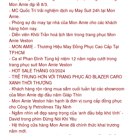
Mon Amie dịp lễ 8/3.
- MC Quốc Trí trải nghiệm dịch vụ May Suit 24h tại Mon
Amie.
- Phóng sự đo may tại nhà của Mon Amie cho các khách
hàng hôm nay.
- Diễn viên Khôi Trần hoá lịch lãm trong trang phục Mon
Amie Veston
- MON AMIE - Thương Hiệu May Đồng Phục Cao Cấp Tại
TP.HCM
- Ca sĩ Phan Đình Tùng kỷ niệm 12 năm ngày cưới trong
trang phục suit Mon Amie Veston
- HOT SALE THÁNG 03/2024
- TRẺ TRUNG HƠN VỚI TRANG PHỤC ÁO BLAZER CARO
XANH THỜI THƯỢNG
- Khách hàng rộn ràng mua sắm cuối tuần tại các showroom
của Mon Amie dịp đầu năm Giáp Thìn
- Mon Amie Veston hân hạnh là đơn vị cung cấp đồng phục
cho Công ty Petrolimex Tây Ninh
- Ngắm nhìn vẻ đẹp sang trọng của ‘anh đầu bếp khó tính’ -
David trong phim Đừng Nói Khi Yêu
- Hệ thống cửa hàng Mon Amie đã chính thức khai trương
năm mới.