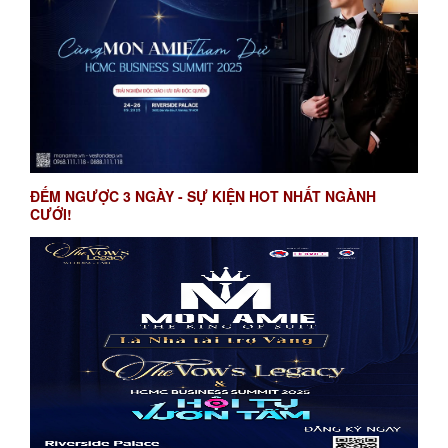
ĐẾM NGƯỢC 3 NGÀY - SỰ KIỆN HOT NHẤT NGÀNH
CƯỚI!