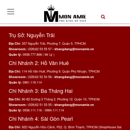
Trụ Sở: Nguyễn Trãi
357 Nguyễn Trãi, Phường 7, Quận 5, TPHCM
Địa Chỉ:
(028)62 53 55 57
Showroom:
- khangdang@monamie.vn
0938.777.868 ( Mr Lý )
Quản lý:
Chi Nhánh 2: Hồ Văn Huê
114 Hồ Văn Huê, Phường 9, Quận Phú Nhuận, TPHCM
Địa Chỉ:
(028)62 52 54 56
Showroom:
- khangdang@monamie.vn
0961.119.114
Quản lý:
Chi Nhánh 3: Ba Tháng Hai
80-82 Đường 3 Tháng 2, Phường 12, Quận 10, TPHCM
Địa Chỉ:
(028)62 51 53 55
Showroom:
- khangdang@monamie.vn
0936.111.116 - 0984.111.114
Quản lý:
Chi Nhánh 4: Sài Gòn Pearl
92D Nguyễn Hữu Cảnh, P22, Q. Bình Thạnh, TPHCM (ShopHouse Sai
Địa Chỉ: