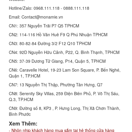
Hotline/Zalo: 0968.111.118 - 0888.111.118
Email: Contact@monamie.vn
CN1: 357 Nguyễn Trãi P7 Q5 TPHCM
CN2: 114-116 Hồ Văn Huê F9 Q Phú Nhuận TPHCM
CN3: 80-82-84 Đường 3/2 F12 Q10 TPHCM
CN4: 92D Nguyễn Hữu Cảnh, P22, Q. Bình Thạnh, TPHCM
CN5: 37-39 Dương Tử Giang, P14, Quận 5, TPHCM
CN6: Caravelle Hotel, 19-23 Lam Son Square, P. Bến Nghé,
Quận 1, TP.HCM
CN7: 13 Nguyễn Thị Thập, Phường Tân Hưng, Q7
CN8: Serenity Sky Villas, 259 Điện Biên Phủ, P. Võ Thị Sáu,
Q.3, TP.HCM
CN9: Đường số 8, KP3 , P. Hưng Long, Thị Xã Chơn Thành,
Bình Phước
Xem Thêm:
- Nhộn nhịp khách hàng mua sắm tại hệ thống cửa hàng