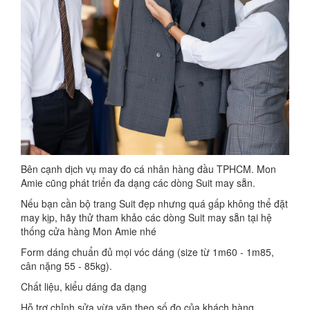
Bên cạnh dịch vụ may đo cá nhân hàng đầu TPHCM. Mon
Amie cũng phát triển đa dạng các dòng Suit may sẵn.
Nếu bạn cần bộ trang Suit đẹp nhưng quá gấp không thể đặt
may kịp, hãy thử tham khảo các dòng Suit may sẵn tại hệ
thống cửa hàng Mon Amie nhé
Form dáng chuẩn đủ mọi vóc dáng (size từ 1m60 - 1m85,
cân nặng 55 - 85kg).
Chất liệu, kiểu dáng đa dạng
Hỗ trợ chỉnh sửa vừa vặn theo số đo của khách hàng