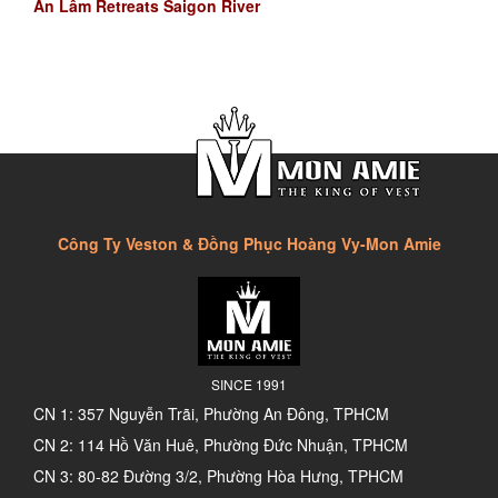
An Lâm Retreats Saigon River
Công Ty Veston & Đồng Phục Hoàng Vy-Mon Amie
SINCE 1991
CN 1: 357 Nguyễn Trãi, Phường An Đông, TPHCM
CN 2: 114 Hồ Văn Huê, Phường Đức Nhuận, TPHCM
CN 3: 80-82 Đường 3/2, Phường Hòa Hưng, TPHCM