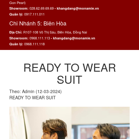
Gon Pearl)
028.62.69.69.69
Showroom:
- khangdang@monamie.vn
0917.111.011
Quản lý:
Chi Nhánh 5: Biên Hòa
R107-108 Võ Thị Sáu, Biên Hòa, Đồng Nai
Địa Chỉ:
0968.111.113
Showroom:
- khangdang@monamie.vn
0968.111.118
Quản lý:
READY TO WEAR
SUIT
Theo: Admin (12-03-2024)
READY TO WEAR SUIT