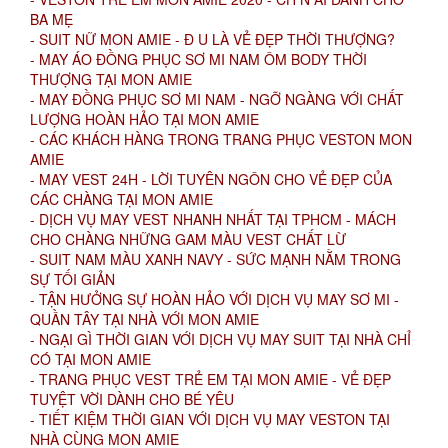
BA MẸ
- SUIT NỮ MON AMIE - Đ U LÀ VẺ ĐẸP THỜI THƯỢNG?
- MAY ÁO ĐỒNG PHỤC SƠ MI NAM ÔM BODY THỜI
THƯỢNG TẠI MON AMIE
- MAY ĐỒNG PHỤC SƠ MI NAM - NGỠ NGÀNG VỚI CHẤT
LƯỢNG HOÀN HẢO TẠI MON AMIE
- CÁC KHÁCH HÀNG TRONG TRANG PHỤC VESTON MON
AMIE
- MAY VEST 24H - LỜI TUYÊN NGÔN CHO VẺ ĐẸP CỦA
CÁC CHÀNG TẠI MON AMIE
- DỊCH VỤ MAY VEST NHANH NHẤT TẠI TPHCM - MÁCH
CHO CHÀNG NHỮNG GAM MÀU VEST CHẤT LỪ
- SUIT NAM MÀU XANH NAVY - SỨC MẠNH NẰM TRONG
SỰ TỐI GIẢN
- TẬN HƯỞNG SỰ HOÀN HẢO VỚI DỊCH VỤ MAY SƠ MI -
QUẦN TÂY TẠI NHÀ VỚI MON AMIE
- NGẠI GÌ THỜI GIAN VỚI DỊCH VỤ MAY SUIT TẠI NHÀ CHỈ
CÓ TẠI MON AMIE
- TRANG PHỤC VEST TRẺ EM TẠI MON AMIE - VẺ ĐẸP
TUYỆT VỜI DÀNH CHO BÉ YÊU
- TIẾT KIỆM THỜI GIAN VỚI DỊCH VỤ MAY VESTON TẠI
NHÀ CÙNG MON AMIE