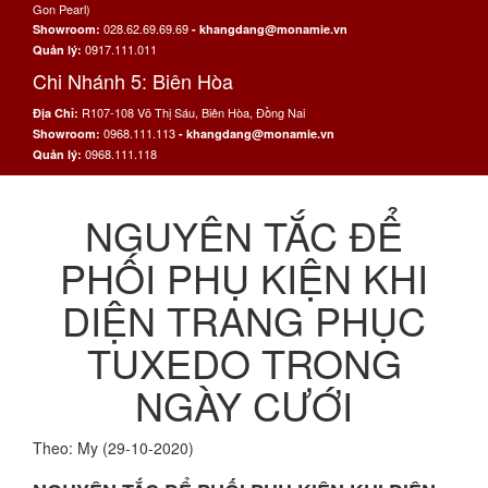
Gon Pearl)
028.62.69.69.69
Showroom:
- khangdang@monamie.vn
0917.111.011
Quản lý:
Chi Nhánh 5: Biên Hòa
R107-108 Võ Thị Sáu, Biên Hòa, Đồng Nai
Địa Chỉ:
0968.111.113
Showroom:
- khangdang@monamie.vn
0968.111.118
Quản lý:
NGUYÊN TẮC ĐỂ
PHỐI PHỤ KIỆN KHI
DIỆN TRANG PHỤC
TUXEDO TRONG
NGÀY CƯỚI
Theo: My (29-10-2020)