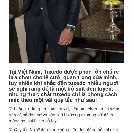
Tại Việt Nam, Tuxedo được phần lớn chú rể
lựa chọn cho lễ cưới quan trọng của mình,
tuy nhiên khi nhắc đến tuxedo nhiều người
sẽ nghĩ rằng đó là một bộ suit đen tuyền,
nhưng thực chất tuxedo chỉ là phong cách
mặc theo một vài quy tắc như sau:
☑ Luôn sử dụng nơ hoặc cà vạt, nếu bạn chọn nơ thì sơ mi
nên có cổ đeo nơ và xếp ly ở trước ngực, cùng với đó là
măng sét cufflink ở cổ tay.
☑ Quy tắc No Watch-bạn không nên đeo đồng hồ khi diện