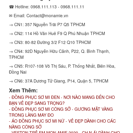
☎ Hotline: 0968.111.113 - 0968.111.11
✉ Email: Contact@monamie.vn
→ CN1: 357 Nguyễn Trãi P7 Q5 TPHCM
→ CN2: 114 Hồ Văn Huê F9 Q Phú Nhuận TPHCM
→ CN3: 80-82 Đường 3/2 F12 Q10 TPHCM
→ CN4: 92D Nguyễn Hữu Cảnh, P22, Q. Bình Thạnh,
TPHCM
→ CN5: R107-108 Võ Thị Sáu, P. Thống Nhất, Biên Hòa,
Đồng Nai
→ CN6: 37A Dương Tử Giang, P14, Quận 5, TPHCM
Xem Thêm:
- ĐỒNG PHỤC SƠ MI ĐEN - NƠI NÀO MANG ĐẾN CHO
BẠN VẺ ĐẸP SANG TRỌNG?
- ĐỒNG PHỤC SƠ MI CÔNG SỞ - GƯƠNG MẶT VÀNG
TRONG LÀNG MAY ĐO
- ÁO ĐỒNG PHỤC SƠ MI NỮ - VẺ ĐẸP DÀNH CHO CÁC
NÀNG CÔNG SỞ
- VESTON TRẺ EM MON AMIE 2020 - CH N ÁI DÀNH CHO