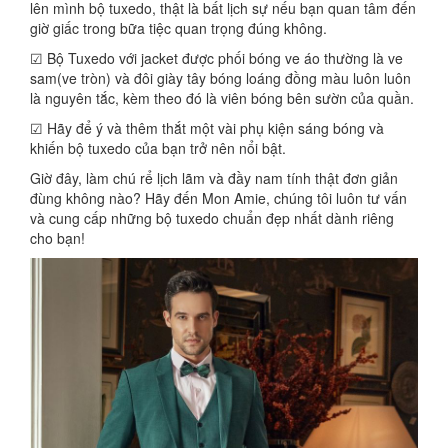
lên mình bộ tuxedo, thật là bất lịch sự nếu bạn quan tâm đến
giờ giấc trong bữa tiệc quan trọng đúng không.
☑ Bộ Tuxedo với jacket được phối bóng ve áo thường là ve
sam(ve tròn) và đôi giày tây bóng loáng đồng màu luôn luôn
là nguyên tắc, kèm theo đó là viên bóng bên sườn của quần.
☑ Hãy để ý và thêm thắt một vài phụ kiện sáng bóng và
khiến bộ tuxedo của bạn trở nên nổi bật.
Giờ đây, làm chú rể lịch lãm và đầy nam tính thật đơn giản
đùng không nào? Hãy đến Mon Amie, chúng tôi luôn tư vấn
và cung cấp những bộ tuxedo chuẩn đẹp nhất dành riêng
cho bạn!