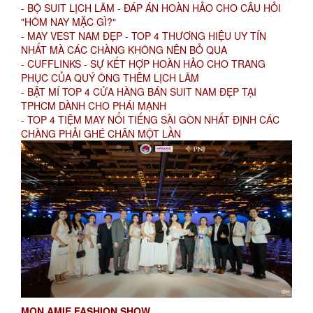
- BỘ SUIT LỊCH LÃM - ĐÁP ÁN HOÀN HẢO CHO CÂU HỎI
"HÔM NAY MẶC GÌ?"
- MAY VEST NAM ĐẸP - TOP 4 THƯƠNG HIỆU UY TÍN
NHẤT MÀ CÁC CHÀNG KHÔNG NÊN BỎ QUA
- CUFFLINKS - SỰ KẾT HỢP HOÀN HẢO CHO TRANG
PHỤC CỦA QUÝ ÔNG THÊM LỊCH LÃM
- BẬT MÍ TOP 4 CỬA HÀNG BÁN SUIT NAM ĐẸP TẠI
TPHCM DÀNH CHO PHÁI MẠNH
- TOP 4 TIỆM MAY NỔI TIẾNG SÀI GÒN NHẤT ĐỊNH CÁC
CHÀNG PHẢI GHÉ CHÂN MỘT LẦN
MON AMIE FASHION SHOW