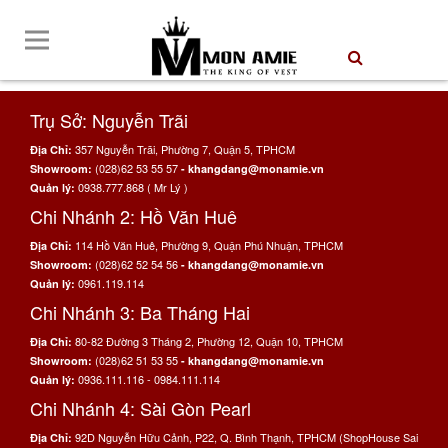
Trụ Sở: Nguyễn Trãi
357 Nguyễn Trãi, Phường 7, Quận 5, TPHCM
Địa Chỉ:
(028)62 53 55 57
Showroom:
- khangdang@monamie.vn
0938.777.868 ( Mr Lý )
Quản lý:
Chi Nhánh 2: Hồ Văn Huê
114 Hồ Văn Huê, Phường 9, Quận Phú Nhuận, TPHCM
Địa Chỉ:
(028)62 52 54 56
Showroom:
- khangdang@monamie.vn
0961.119.114
Quản lý:
Chi Nhánh 3: Ba Tháng Hai
80-82 Đường 3 Tháng 2, Phường 12, Quận 10, TPHCM
Địa Chỉ:
(028)62 51 53 55
Showroom:
- khangdang@monamie.vn
0936.111.116 - 0984.111.114
Quản lý:
Chi Nhánh 4: Sài Gòn Pearl
92D Nguyễn Hữu Cảnh, P22, Q. Bình Thạnh, TPHCM (ShopHouse Sai
Địa Chỉ: