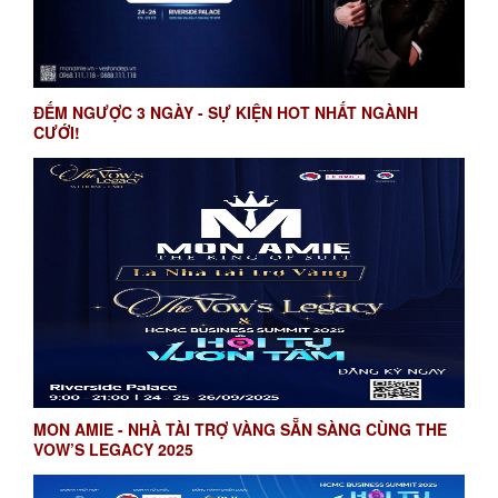
ĐẾM NGƯỢC 3 NGÀY - SỰ KIỆN HOT NHẤT NGÀNH
CƯỚI!
MON AMIE - NHÀ TÀI TRỢ VÀNG SẴN SÀNG CÙNG THE
VOW’S LEGACY 2025