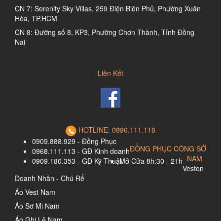
CN 7: Serenity Sky Villas, 259 Điện Biên Phủ, Phường Xuân
Hòa, TP.HCM
CN 8: Đường số 8, KP3, Phường Chơn Thành, Tỉnh Đồng
Nai
Liên Kết
HOTLINE: 0896.111.118
0909.888.929 - Đồng Phục
ĐỒNG PHỤC CÔNG SỞ
0968.111.113 - GĐ Kinh doanh
NAM
0909.180.353 - GĐ Kỹ Thuật
Mở Cửa 8h:30 - 21h
Veston
Doanh Nhân - Chú Rể
Áo Vest Nam
Áo Sơ Mi Nam
Áo Ghi Lê Nam