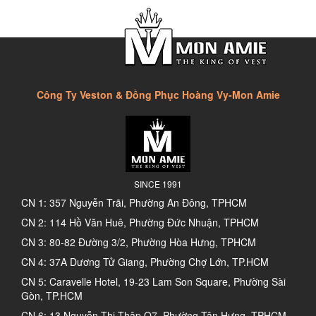
Công Ty Veston & Đồng Phục Hoàng Vy-Mon Amie
SINCE 1991
CN 1: 357 Nguyễn Trãi, Phường An Đông, TPHCM
CN 2: 114 Hồ Văn Huê, Phường Đức Nhuận, TPHCM
CN 3: 80-82 Đường 3/2, Phường Hòa Hưng, TPHCM
CN 4: 37A Dương Tử Giang, Phường Chợ Lớn, TP.HCM
CN 5: Caravelle Hotel, 19-23 Lam Son Square, Phường Sài
Gòn, TP.HCM
CN 6: 13 Nguyễn Thị Thập Q7, Phường Tân Hưng, TPHCM