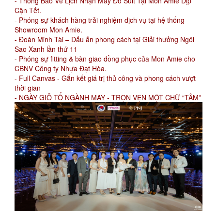
- Thông Báo Về Lịch Nhận May Đo Suit Tại Mon Amie Dịp
Cận Tết.
- Phóng sự khách hàng trải nghiệm dịch vụ tại hệ thống
Showroom Mon Amie.
- Đoàn Minh Tài – Dấu ấn phong cách tại Giải thưởng Ngôi
Sao Xanh lần thứ 11
- Phóng sự fitting & bàn giao đồng phục của Mon Amie cho
CBNV Công ty Nhựa Đạt Hòa.
- Full Canvas - Gắn kết giá trị thủ công và phong cách vượt
thời gian
- NGÀY GIỖ TỔ NGÀNH MAY - TRỌN VẸN MỘT CHỮ “TÂM”