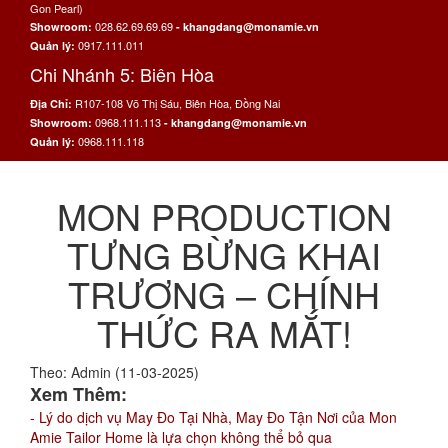
Gon Pearl)
028.62.69.69.69
Showroom:
- khangdang@monamie.vn
0917.111.011
Quản lý:
Chi Nhánh 5: Biên Hòa
R107-108 Võ Thị Sáu, Biên Hòa, Đồng Nai
Địa Chỉ:
0968.111.113
Showroom:
- khangdang@monamie.vn
0968.111.118
Quản lý:
MON PRODUCTION
TƯNG BỪNG KHAI
TRƯƠNG – CHÍNH
THỨC RA MẮT!
Theo: Admin (11-03-2025)
Xem Thêm:
- Lý do dịch vụ May Đo Tại Nhà, May Đo Tận Nơi của Mon
Amie Tailor Home là lựa chọn không thể bỏ qua