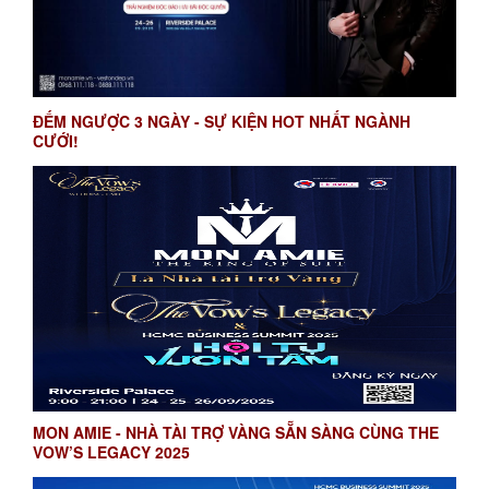
ĐẾM NGƯỢC 3 NGÀY - SỰ KIỆN HOT NHẤT NGÀNH
CƯỚI!
MON AMIE - NHÀ TÀI TRỢ VÀNG SẴN SÀNG CÙNG THE
VOW’S LEGACY 2025