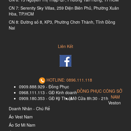
CN 7: Serenity Sky Villas, 259 Điện Biên Phủ, Phường Xuân
Hòa, TP.HCM
CN 8: Đường số 8, KP3, Phường Chơn Thành, Tỉnh Đồng
Nai
Liên Kết
HOTLINE: 0896.111.118
0909.888.929 - Đồng Phục
ĐỒNG PHỤC CÔNG SỞ
0968.111.113 - GĐ Kinh doanh
NAM
0909.180.353 - GĐ Kỹ Thuật
Mở Cửa 8h:30 - 21h
Veston
Doanh Nhân - Chú Rể
Áo Vest Nam
Áo Sơ Mi Nam