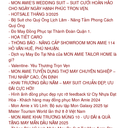
- MON AMIE'S WEDDING SUIT – SUIT CƯỚI HOÀN HẢO
CHO NGÀY NGÀY HẠNH PHÚC TRỌN VẸN.
- HOTSALE THÁNG 3/2025
- Bộ Suit cho Quý Ông Lịch Lãm - Nâng Tầm Phong Cách
Quý Ông
- Đo May Đồng Phục tại Thành Đoàn Quận 1.
- HỌA TIẾT CARO
- THÔNG BÁO - NÂNG CẤP SHOWROOM MON AMIE 114
HỒ VĂN HUÊ, PHÚ NHUẬN.
- Dịch vụ May Đo Tại Nhà của MON AMIE TAILOR HOME là
gì?
- Valentine- Yêu Thương Trọn Vẹn
- MON AMIE TUYỂN DỤNG THỢ MAY CHUYÊN NGHIỆP –
THU NHẬP CAO, ỔN ĐỊNH
- KHAI TRƯƠNG ĐẦU NĂM – MAY SUIT CHUẨN ĐẸP, ƯU
ĐÃI CỰC HỜI!
- Hình ảnh đồng phục đẹp rực rỡ feedback từ Cty Nhựa Đạt
Hòa - Khách hàng may đồng phục Mon Amie 2024
- Mon Amie x Vũ Linh: Bộ sưu tập Mon Galaxy 2025 tại
Mister Tourism World lần thứ 8 ở Việt Nam
- MON AMIE KHAI TRƯƠNG MÙNG 10 - ƯU ĐÃI & QUÀ
TẶNG MAY MẮN ĐẦU NĂM 2025