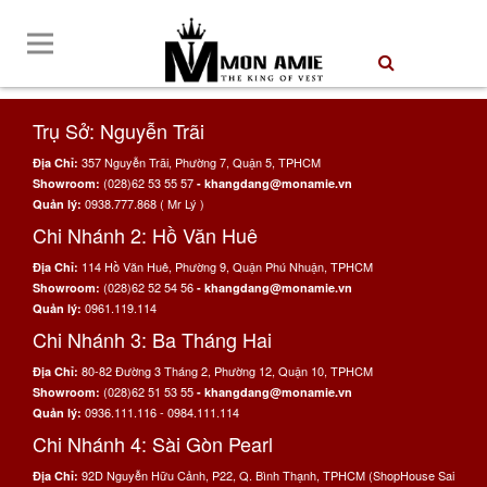
Trụ Sở: Nguyễn Trãi
357 Nguyễn Trãi, Phường 7, Quận 5, TPHCM
Địa Chỉ:
(028)62 53 55 57
Showroom:
- khangdang@monamie.vn
0938.777.868 ( Mr Lý )
Quản lý:
Chi Nhánh 2: Hồ Văn Huê
114 Hồ Văn Huê, Phường 9, Quận Phú Nhuận, TPHCM
Địa Chỉ:
(028)62 52 54 56
Showroom:
- khangdang@monamie.vn
0961.119.114
Quản lý:
Chi Nhánh 3: Ba Tháng Hai
80-82 Đường 3 Tháng 2, Phường 12, Quận 10, TPHCM
Địa Chỉ:
(028)62 51 53 55
Showroom:
- khangdang@monamie.vn
0936.111.116 - 0984.111.114
Quản lý:
Chi Nhánh 4: Sài Gòn Pearl
92D Nguyễn Hữu Cảnh, P22, Q. Bình Thạnh, TPHCM (ShopHouse Sai
Địa Chỉ: