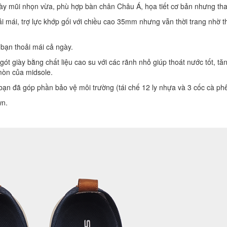
giày mũi nhọn vừa, phù hợp bàn chân Châu Á, họa tiết cơ bản nhưng tha
 mái, trợ lực khớp gối với chiều cao 35mm nhưng vẫn thời trang nhờ th
 bạn thoải mái cả ngày.
 gót giày bằng chất liệu cao su với các rãnh nhỏ giúp thoát nước tốt, tă
mòn của midsole.
 bạn đã góp phần bảo vệ môi trường (tái chế 12 ly nhựa và 3 cốc cà ph
wn.