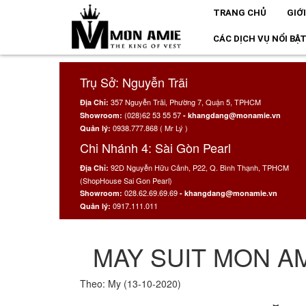
TRANG CHỦ
GIỚ
CÁC DỊCH VỤ NỔI BẬ
Trụ Sở: Nguyễn Trãi
357 Nguyễn Trãi, Phường 7, Quận 5, TPHCM
Địa Chỉ:
(028)62 53 55 57
Showroom:
- khangdang@monamie.vn
0938.777.868 ( Mr Lý )
Quản lý:
Chi Nhánh 4: Sài Gòn Pearl
92D Nguyễn Hữu Cảnh, P22, Q. Bình Thạnh, TPHCM
Địa Chỉ:
(ShopHouse Sai Gon Pearl)
028.62.69.69.69
Showroom:
- khangdang@monamie.vn
0917.111.011
Quản lý:
MAY SUIT MON AM
Theo: My (13-10-2020)