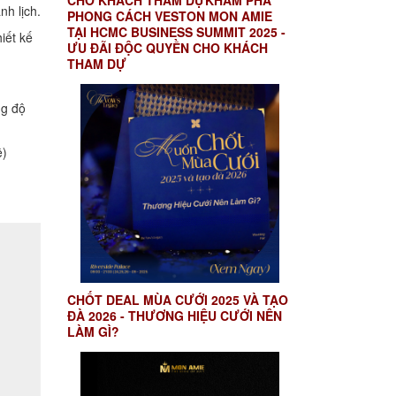
CHO KHÁCH THAM DỰKHÁM PHÁ
nh lịch.
PHONG CÁCH VESTON MON AMIE
TẠI HCMC BUSINESS SUMMIT 2025 -
iết kế
ƯU ĐÃI ĐỘC QUYỀN CHO KHÁCH
THAM DỰ
ng độ
ê)
CHỐT DEAL MÙA CƯỚI 2025 VÀ TẠO
ĐÀ 2026 - THƯƠNG HIỆU CƯỚI NÊN
LÀM GÌ?