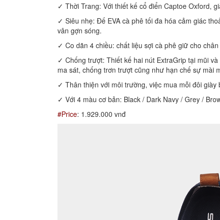
✓ Thời Trang: Với thiết kế cổ điển Captoe Oxford, 
✓ Siêu nhẹ: Đế EVA cà phê tối đa hóa cảm giác thoải
vân gợn sóng.
✓ Co dãn 4 chiều: chất liệu sợi cà phê giữ cho chân
✓ Chống trượt: Thiết kế hai nút ExtraGrip tại mũi và
ma sát, chống trơn trượt cũng như hạn chế sự mài 
✓ Thân thiện với môi trường, việc mua mỗi đôi giày
✓ Với 4 màu cơ bản: Black / Dark Navy / Grey / Bro
#Price
: 1.929.000 vnđ