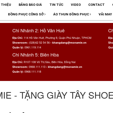
I THIỆU
BẢNG BÁO GIÁ
TIN TỨC
VIDEO
CONTACT
T
ĐỒNG PHỤC CÔNG SỞ
ÁO THUN ĐỒNG PHỤC
VẢI MAY
Chi Nhánh 2: Hồ Văn Huê
Ch
114 Hồ Văn Huê, Phường 9, Quận Phú Nhuận, TPHCM
Địa Chỉ:
Địa
(028)62 52 54 56
Showroom:
- khangdang@monamie.vn
Sh
0961.119.114
Quản lý:
Quả
Chi Nhánh 5: Biên Hòa
R107-108 Võ Thị Sáu, Biên Hòa, Đồng Nai
Địa Chỉ:
0968.111.113
Showroom:
- khangdang@monamie.vn
0968.111.118
Quản lý:
IE - TẶNG GIÀY TÂY SHO