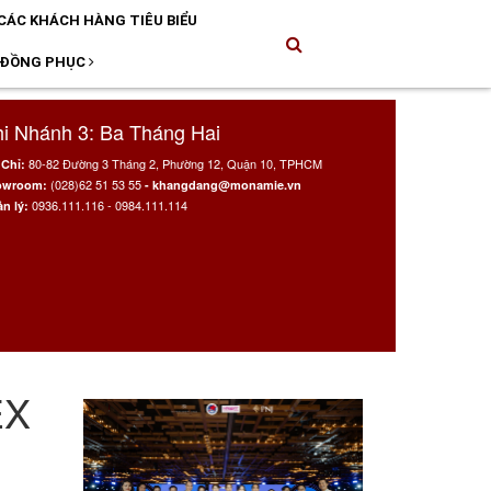
CÁC KHÁCH HÀNG TIÊU BIỂU
 ĐỒNG PHỤC
i Nhánh 3: Ba Tháng Hai
80-82 Đường 3 Tháng 2, Phường 12, Quận 10, TPHCM
 Chỉ:
(028)62 51 53 55
owroom:
- khangdang@monamie.vn
0936.111.116 - 0984.111.114
n lý:
EX