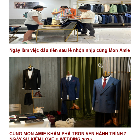
Ngày làm việc đầu tiên sau lễ nhộn nhịp cùng Mon Amie
CÙNG MON AMIE KHÁM PHÁ TRỌN VẸN HÀNH TRÌNH 2
NGÀY SỰ KIỆN LOVE & WEDDING 2025