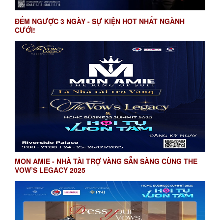
ĐẾM NGƯỢC 3 NGÀY - SỰ KIỆN HOT NHẤT NGÀNH
CƯỚI!
MON AMIE - NHÀ TÀI TRỢ VÀNG SẴN SÀNG CÙNG THE
VOW’S LEGACY 2025