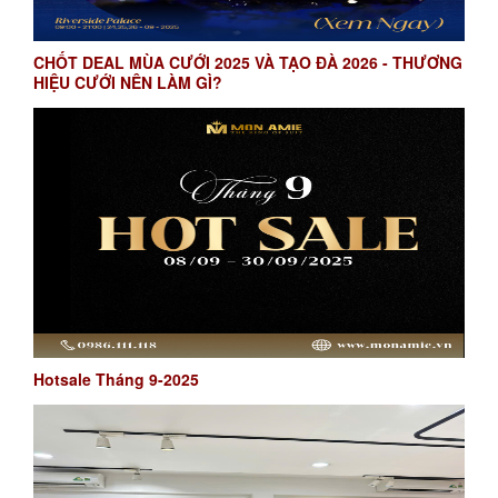
CHỐT DEAL MÙA CƯỚI 2025 VÀ TẠO ĐÀ 2026 - THƯƠNG
HIỆU CƯỚI NÊN LÀM GÌ?
Hotsale Tháng 9-2025