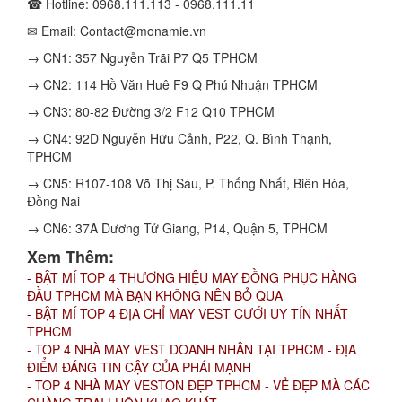
☎ Hotline: 0968.111.113 - 0968.111.11
✉ Email: Contact@monamie.vn
→ CN1: 357 Nguyễn Trãi P7 Q5 TPHCM
→ CN2: 114 Hồ Văn Huê F9 Q Phú Nhuận TPHCM
→ CN3: 80-82 Đường 3/2 F12 Q10 TPHCM
→ CN4: 92D Nguyễn Hữu Cảnh, P22, Q. Bình Thạnh,
TPHCM
→ CN5: R107-108 Võ Thị Sáu, P. Thống Nhất, Biên Hòa,
Đồng Nai
→ CN6: 37A Dương Tử Giang, P14, Quận 5, TPHCM
Xem Thêm:
- BẬT MÍ TOP 4 THƯƠNG HIỆU MAY ĐỒNG PHỤC HÀNG
ĐẦU TPHCM MÀ BẠN KHÔNG NÊN BỎ QUA
- BẬT MÍ TOP 4 ĐỊA CHỈ MAY VEST CƯỚI UY TÍN NHẤT
TPHCM
- TOP 4 NHÀ MAY VEST DOANH NHÂN TẠI TPHCM - ĐỊA
ĐIỂM ĐÁNG TIN CẬY CỦA PHÁI MẠNH
- TOP 4 NHÀ MAY VESTON ĐẸP TPHCM - VẺ ĐẸP MÀ CÁC