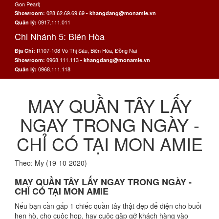
Gon Pearl)
028.62.69.69.69
Showroom:
- khangdang@monamie.vn
0917.111.011
Quản lý:
Chi Nhánh 5: Biên Hòa
R107-108 Võ Thị Sáu, Biên Hòa, Đồng Nai
Địa Chỉ:
0968.111.113
Showroom:
- khangdang@monamie.vn
0968.111.118
Quản lý:
MAY QUẦN TÂY LẤY
NGAY TRONG NGÀY -
CHỈ CÓ TẠI MON AMIE
Theo: My (19-10-2020)
MAY QUẦN TÂY LẤY NGAY TRONG NGÀY -
CHỈ CÓ TẠI MON AMIE
Nếu bạn cần gấp 1 chiếc quần tây thật đẹp để diện cho buổi
hẹn hò, cho cuộc họp, hay cuộc gặp gỡ khách hàng vào