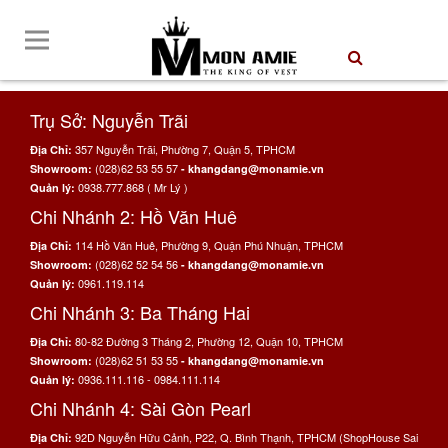
Trụ Sở: Nguyễn Trãi
357 Nguyễn Trãi, Phường 7, Quận 5, TPHCM
Địa Chỉ:
(028)62 53 55 57
Showroom:
- khangdang@monamie.vn
0938.777.868 ( Mr Lý )
Quản lý:
Chi Nhánh 2: Hồ Văn Huê
114 Hồ Văn Huê, Phường 9, Quận Phú Nhuận, TPHCM
Địa Chỉ:
(028)62 52 54 56
Showroom:
- khangdang@monamie.vn
0961.119.114
Quản lý:
Chi Nhánh 3: Ba Tháng Hai
80-82 Đường 3 Tháng 2, Phường 12, Quận 10, TPHCM
Địa Chỉ:
(028)62 51 53 55
Showroom:
- khangdang@monamie.vn
0936.111.116 - 0984.111.114
Quản lý:
Chi Nhánh 4: Sài Gòn Pearl
92D Nguyễn Hữu Cảnh, P22, Q. Bình Thạnh, TPHCM (ShopHouse Sai
Địa Chỉ: