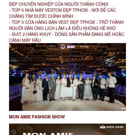
ĐẸP CHUYÊN NGHIỆP CỦA NGƯỜI THÀNH CÔNG
- TOP 5 NHÀ MAY VESTON ĐẸP TPHCM - NƠI ĐỂ CÁC
CHÀNG TÌM ĐƯỢC CHÍNH MÌNH
- TOP 3 CỬA HÀNG BÁN VEST ĐẸP TPHCM - TRỞ THÀNH
NGƯỜI ĐÀN ÔNG LỊCH LÃM LÀ ĐIỀU KHÔNG HỀ KHÓ
- SUIT 2 HÀNG KHUY - DÒNG SẢN PHẨM ĐANG MÊ HOẶC
CÁNH MÀY RÂU
MON AMIE FASHION SHOW