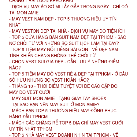
CHÀNG TRAI LUÔN KHAO KHÁT
- DỊCH VỤ MAY ÁO SƠ MI LẤY GẤP TRONG NGÀY - CHỈ CÓ
TẠI MON AMIE
- MAY VEST NAM ĐẸP - TOP 5 THƯƠNG HIỆU UY TÍN
NHẤT
- MAY VESTON ĐẸP TẠI NHÀ - DỊCH VỤ MAY ĐO TIỆN ÍCH
- TOP 5 CỬA HÀNG BÁN SUIT NAM ĐẸP TẠI TPHCM - SAO
NỠ CHỐI TỪ VỚI NHỮNG BỘ SUIT LỊCH LÃM TẠI ĐÂY?
- TOP 6 TIỆM MAY NỔI TIẾNG SÀI GÒN - VẺ ĐẸP NAM
TÍNH KHIẾN CHÀNG KHÔNG THỂ CHỐI TỪ
- CHỌN VEST SUI GIA ĐẸP - CẦN LƯU Ý NHỮNG ĐIỂM
NÀO?
- TOP 5 TIỆM MAY ĐỒ VEST RẺ & ĐẸP TẠI TPHCM - Ở ĐÂU
SỞ HỮU NHỮNG BỘ VEST HOÀN HẢO?
- THÁNG 10 - THỜI ĐIỂM TUYỆT VỜI ĐỂ CÁC CẶP ĐÔI
MAY ĐO VEST CƯỚI
- MAY SUIT MON AMIE - TẶNG GIÀY TÂY SHOEX
- TẠI SAO BẠN NÊN MAY SUIT Ở MON AMIE?
- MÁCH BẠN TOP 5 THƯƠNG HIỆU MAY ĐỒNG PHỤC
HÀNG ĐẦU TPHCM
- MÁCH CÁC CHÀNG RỂ TOP 5 ĐỊA CHỈ MAY VEST CƯỚI
UY TÍN NHẤT TPHCM
- TOP 5 NHÀ MAY VEST DOANH NH N TẠI TPHCM - VẺ