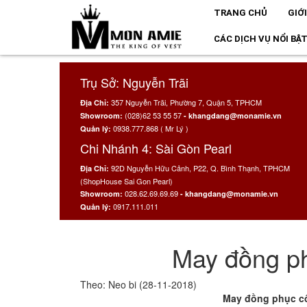
TRANG CHỦ
GIỚ
CÁC DỊCH VỤ NỔI BẬ
Trụ Sở: Nguyễn Trãi
357 Nguyễn Trãi, Phường 7, Quận 5, TPHCM
Địa Chỉ:
(028)62 53 55 57
Showroom:
- khangdang@monamie.vn
0938.777.868 ( Mr Lý )
Quản lý:
Chi Nhánh 4: Sài Gòn Pearl
92D Nguyễn Hữu Cảnh, P22, Q. Bình Thạnh, TPHCM
Địa Chỉ:
(ShopHouse Sai Gon Pearl)
028.62.69.69.69
Showroom:
- khangdang@monamie.vn
0917.111.011
Quản lý:
May đồng p
Theo: Neo bi (28-11-2018)
May đồng phục công ty t