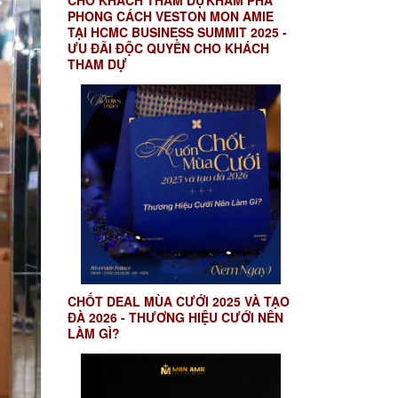
CHO KHÁCH THAM DỰKHÁM PHÁ
PHONG CÁCH VESTON MON AMIE
TẠI HCMC BUSINESS SUMMIT 2025 -
ƯU ĐÃI ĐỘC QUYỀN CHO KHÁCH
THAM DỰ
CHỐT DEAL MÙA CƯỚI 2025 VÀ TẠO
ĐÀ 2026 - THƯƠNG HIỆU CƯỚI NÊN
LÀM GÌ?