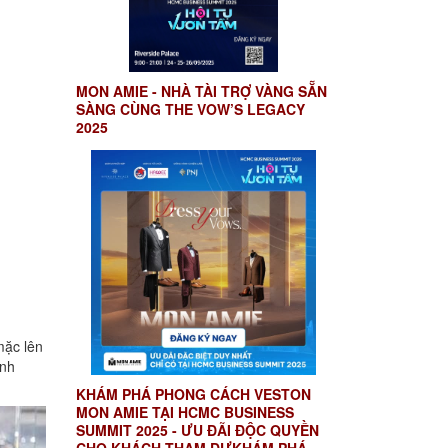
MON AMIE - NHÀ TÀI TRỢ VÀNG SẴN
SÀNG CÙNG THE VOW’S LEGACY
2025
mặc lên
anh
KHÁM PHÁ PHONG CÁCH VESTON
MON AMIE TẠI HCMC BUSINESS
SUMMIT 2025 - ƯU ĐÃI ĐỘC QUYỀN