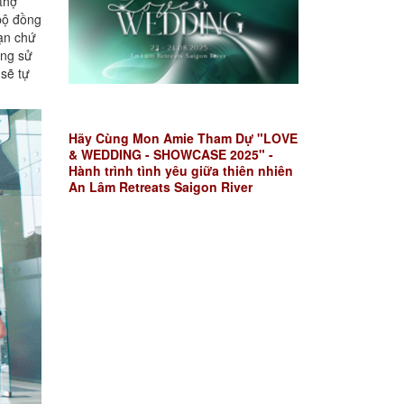
thợ
bộ đồng
ạn chứ
àng sử
sẽ tự
Hãy Cùng Mon Amie Tham Dự "LOVE
& WEDDING - SHOWCASE 2025" -
Hành trình tình yêu giữa thiên nhiên
An Lâm Retreats Saigon River