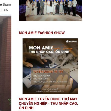
e
tham
 nay.
MON AMIE FASHION SHOW
MON AMIE TUYỂN DỤNG THỢ MAY
CHUYÊN NGHIỆP - THU NHẬP CAO,
ỔN ĐỊNH