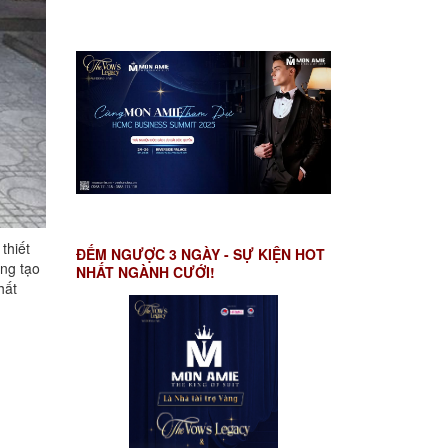
thiết
ĐẾM NGƯỢC 3 NGÀY - SỰ KIỆN HOT
áng tạo
NHẤT NGÀNH CƯỚI!
hất