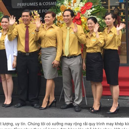
 lượng, uy tín. Chúng tôi có xưởng may rộng rải quy trình may khép k