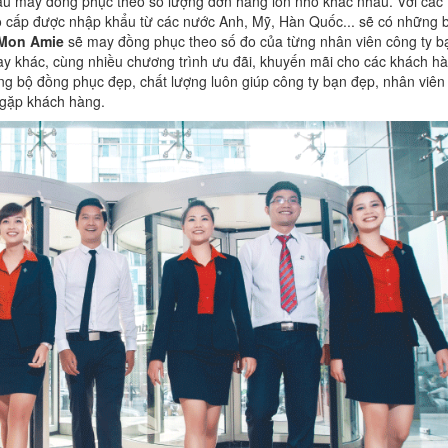
ầu may đồng phục theo số lượng đơn hàng lón nhỏ khác nhau. Với các 
o cấp được nhập khẩu từ các nước Anh, Mỹ, Hàn Quốc... sẽ có những 
Mon Amie
sẽ may đồng phục theo số đo của từng nhân viên công ty b
y khác, cùng nhiều chương trình ưu đãi, khuyến mãi cho các khách h
g bộ đồng phục đẹp, chất lượng luôn giúp công ty bạn đẹp, nhân viên 
i gặp khách hàng.