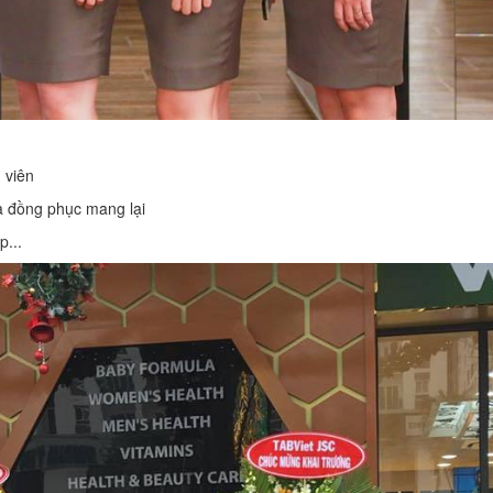
 viên
à đồng phục mang lại
p...