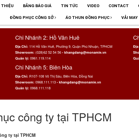
I THIỆU
BẢNG BÁO GIÁ
TIN TỨC
VIDEO
CONTACT
T
ĐỒNG PHỤC CÔNG SỞ
ÁO THUN ĐỒNG PHỤC
VẢI MAY
Chi Nhánh 2: Hồ Văn Huê
Ch
114 Hồ Văn Huê, Phường 9, Quận Phú Nhuận, TPHCM
Địa Chỉ:
Địa
(028)62 52 54 56
Showroom:
- khangdang@monamie.vn
Sh
0961.119.114
Quản lý:
Quả
Chi Nhánh 5: Biên Hòa
R107-108 Võ Thị Sáu, Biên Hòa, Đồng Nai
Địa Chỉ:
0968.111.113
Showroom:
- khangdang@monamie.vn
0968.111.118
Quản lý:
hục công ty tại TPHCM
ại TPHCM