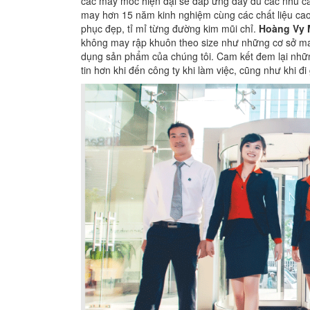
các máy móc hiện đại sẽ đáp ứng đầy đủ các nhu c
may hơn 15 năm kinh nghiệm cùng các chất liệu ca
phục đẹp, tỉ mỉ từng đường kim mũi chỉ.
Hoàng Vy 
không may rập khuôn theo size như những cơ sở ma
dụng sản phẩm của chúng tôi. Cam kết đem lại nhữn
tin hơn khi đến công ty khi làm việc, cũng như khi đ