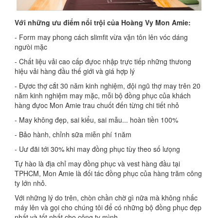
Với những ưu điểm nổi trội của Hoàng Vy Mon Amie:
- Form may phong cách slimfit vừa vặn tôn lên vóc dáng
ngưòi mặc
- Chất liệu vải cao cấp đựoc nhập trực tiếp những thưong
hiệu vải hàng đầu thế giới và giá hợp lý
- Đựơc thợ cắt 30 năm kinh nghiệm, đội ngũ thợ may trên 20
năm kinh nghiệm may mặc, mỗi bộ đồng phục của khách
hàng đựoc Mon Amie trau chuốt đến từng chi tiết nhỏ
- May không đẹp, sai kiểu, sai mẫu... hoàn tiền 100%
- Bảo hành, chỉnh sữa miễn phí 1năm
- Uư đãi tới 30% khi may đồng phục tùy theo số lưọng
Tự hào là địa chỉ may đồng phục và vest hàng đầu tại
TPHCM, Mon Amie là đối tác đồng phục của hàng trăm công
ty lớn nhỏ.
Với những lý do trên, chòn chần chờ gì nữa mà không nhấc
máy lên và gọi cho chúng tôi để có những bộ đồng phục đẹp
nhất và tốt nhất cho công ty mình