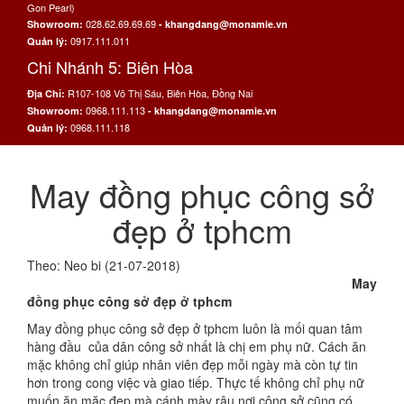
Gon Pearl)
028.62.69.69.69
Showroom:
- khangdang@monamie.vn
0917.111.011
Quản lý:
Chi Nhánh 5: Biên Hòa
R107-108 Võ Thị Sáu, Biên Hòa, Đồng Nai
Địa Chỉ:
0968.111.113
Showroom:
- khangdang@monamie.vn
0968.111.118
Quản lý:
May đồng phục công sở
đẹp ở tphcm
Theo: Neo bi (21-07-2018)
May
đồng phục công sở đẹp ở tphcm
May đồng phục công sở đẹp ở tphcm luôn là mối quan tâm
hàng đầu của dân công sở nhất là chị em phụ nữ. Cách ăn
mặc không chỉ giúp nhân viên đẹp mỗi ngày mà còn tự tin
hơn trong cong việc và giao tiếp. Thực tế không chỉ phụ nữ
muốn ăn mặc đẹp mà cánh mày râu nơi công sở cũng có