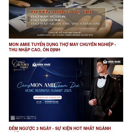
MON AMIE TUYỂN DỤNG THỢ MAY CHUYÊN NGHIỆP -
THU NHẬP CAO, ỔN ĐỊNH
ĐẾM NGƯỢC 3 NGÀY - SỰ KIỆN HOT NHẤT NGÀNH