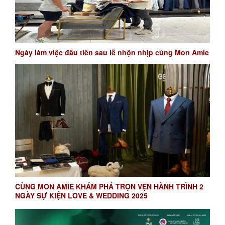
Ngày làm việc đầu tiên sau lễ nhộn nhịp cùng Mon Amie
CÙNG MON AMIE KHÁM PHÁ TRỌN VẸN HÀNH TRÌNH 2
NGÀY SỰ KIỆN LOVE & WEDDING 2025