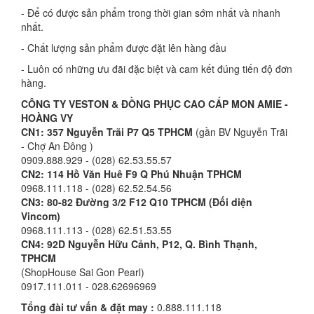
- Để có được sản phẩm trong thời gian sớm nhất và nhanh
nhất.
- Chất lượng sản phẩm được đặt lên hàng đầu
- Luôn có những ưu đãi đặc biệt và cam kết đúng tiến độ đơn
hàng.
CÔNG TY VESTON & ĐỒNG PHỤC CAO CẤP MON AMIE -
HOÀNG VY
CN1: 357 Nguyễn Trãi P7 Q5 TPHCM
(gần BV Nguyễn Trãi
- Chợ An Đông )
0909.888.929 - (028) 62.53.55.57
CN2:
114 Hồ Văn Huê F9 Q Phú Nhuận TPHCM
0968.111.118 - (028) 62.52.54.56
CN3: 80-82 Đường 3/2 F12 Q10 TPHCM (Đối diện
Vincom)
0968.111.113 - (028) 62.51.53.55
CN4: 92D Nguyễn Hữu Cảnh, P12, Q. Bình Thạnh,
TPHCM
(ShopHouse Sai Gon Pearl)
0917.111.011 - 028.62696969
Tổng đài tư vấn & đặt may :
0.888.111.118