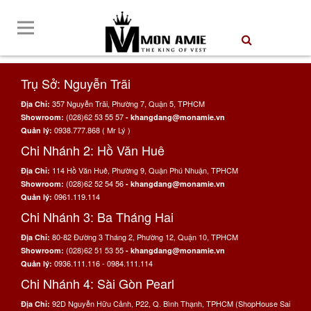
Trụ Sở: Nguyễn Trãi
357 Nguyễn Trãi, Phường 7, Quận 5, TPHCM
Địa Chỉ:
(028)62 53 55 57
Showroom:
- khangdang@monamie.vn
0938.777.868 ( Mr Lý )
Quản lý:
Chi Nhánh 2: Hồ Văn Huê
114 Hồ Văn Huê, Phường 9, Quận Phú Nhuận, TPHCM
Địa Chỉ:
(028)62 52 54 56
Showroom:
- khangdang@monamie.vn
0961.119.114
Quản lý:
Chi Nhánh 3: Ba Tháng Hai
80-82 Đường 3 Tháng 2, Phường 12, Quận 10, TPHCM
Địa Chỉ:
(028)62 51 53 55
Showroom:
- khangdang@monamie.vn
0936.111.116 - 0984.111.114
Quản lý:
Chi Nhánh 4: Sài Gòn Pearl
92D Nguyễn Hữu Cảnh, P22, Q. Bình Thạnh, TPHCM (ShopHouse Sai
Địa Chỉ: