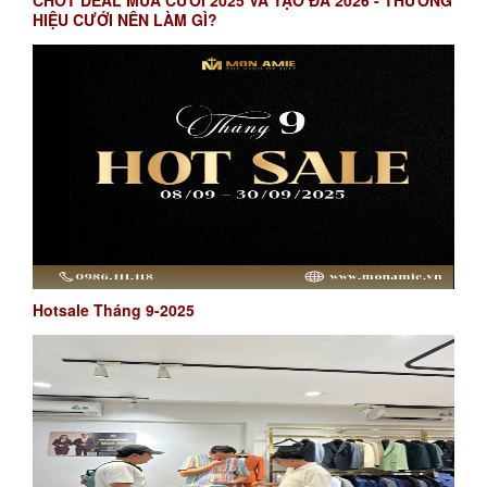
CHỐT DEAL MÙA CƯỚI 2025 VÀ TẠO ĐÀ 2026 - THƯƠNG
HIỆU CƯỚI NÊN LÀM GÌ?
Hotsale Tháng 9-2025