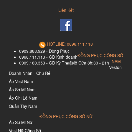
Liên Kết
HOTLINE: 0896.111.118
0909.888.929 - Đồng Phục
ĐỒNG PHỤC CÔNG SỞ
0968.111.113 - GĐ Kinh doanh
NAM
0909.180.353 - GĐ Kỹ Thuật
Mở Cửa 8h:30 - 21h
Veston
Doanh Nhân - Chú Rể
Áo Vest Nam
Áo Sơ Mi Nam
Áo Ghi Lê Nam
Quần Tây Nam
ĐỒNG PHỤC CÔNG SỞ NỮ
Áo Sơ Mi Nữ
Vest Nữ Công Sở