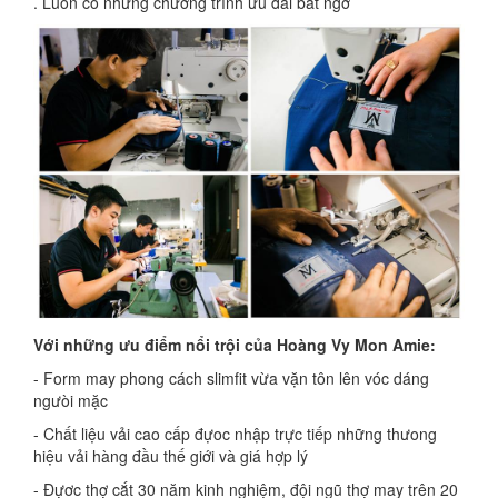
. Luôn có những chương trình ưu đãi bất ngờ
Với những ưu điểm nổi trội của Hoàng Vy Mon Amie:
- Form may phong cách slimfit vừa vặn tôn lên vóc dáng
ngưòi mặc
- Chất liệu vải cao cấp đựoc nhập trực tiếp những thưong
hiệu vải hàng đầu thế giới và giá hợp lý
- Đựơc thợ cắt 30 năm kinh nghiệm, đội ngũ thợ may trên 20