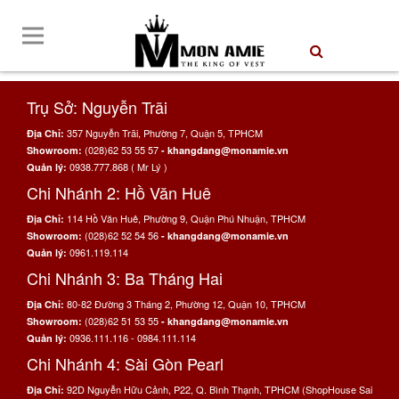
Trụ Sở: Nguyễn Trãi
357 Nguyễn Trãi, Phường 7, Quận 5, TPHCM
Địa Chỉ:
(028)62 53 55 57
Showroom:
- khangdang@monamie.vn
0938.777.868 ( Mr Lý )
Quản lý:
Chi Nhánh 2: Hồ Văn Huê
114 Hồ Văn Huê, Phường 9, Quận Phú Nhuận, TPHCM
Địa Chỉ:
(028)62 52 54 56
Showroom:
- khangdang@monamie.vn
0961.119.114
Quản lý:
Chi Nhánh 3: Ba Tháng Hai
80-82 Đường 3 Tháng 2, Phường 12, Quận 10, TPHCM
Địa Chỉ:
(028)62 51 53 55
Showroom:
- khangdang@monamie.vn
0936.111.116 - 0984.111.114
Quản lý:
Chi Nhánh 4: Sài Gòn Pearl
92D Nguyễn Hữu Cảnh, P22, Q. Bình Thạnh, TPHCM (ShopHouse Sai
Địa Chỉ: