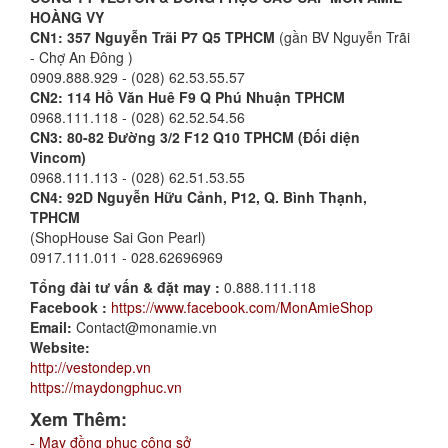
HOÀNG VY
CN1: 357 Nguyễn Trãi P7 Q5 TPHCM
(gần BV Nguyễn Trãi
- Chợ An Đông )
0909.888.929 - (028) 62.53.55.57
CN2:
114 Hồ Văn Huê F9 Q Phú Nhuận TPHCM
0968.111.118 - (028) 62.52.54.56
CN3: 80-82 Đường 3/2 F12 Q10 TPHCM (Đối diện
Vincom)
0968.111.113 - (028) 62.51.53.55
CN4: 92D Nguyễn Hữu Cảnh, P12, Q. Bình Thạnh,
TPHCM
(ShopHouse Sai Gon Pearl)
0917.111.011 - 028.62696969
Tổng đài tư vấn & đặt may :
0.888.111.118
Facebook :
https://www.facebook.com/MonAmieShop
Email:
Contact@monamie.vn
Website:
http://vestondep.vn
https://maydongphuc.vn
Xem Thêm:
- May đồng phục công sở