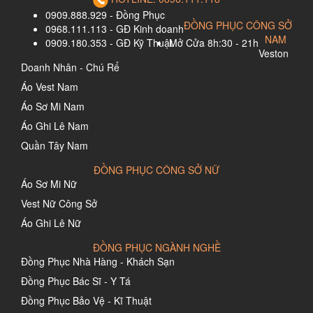
0909.888.929 - Đồng Phục
ĐỒNG PHỤC CÔNG SỞ
0968.111.113 - GĐ Kinh doanh
NAM
0909.180.353 - GĐ Kỹ Thuật
Mở Cửa 8h:30 - 21h
Veston
Doanh Nhân - Chú Rể
Áo Vest Nam
Áo Sơ Mi Nam
Áo Ghi Lê Nam
Quần Tây Nam
ĐỒNG PHỤC CÔNG SỞ NỮ
Áo Sơ Mi Nữ
Vest Nữ Công Sở
Áo Ghi Lê Nữ
ĐỒNG PHỤC NGÀNH NGHỀ
Đồng Phục Nhà Hàng - Khách Sạn
Đồng Phục Bác Sĩ - Y Tá
Đồng Phục Bảo Vệ - Kĩ Thuật