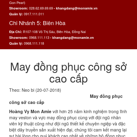
Gon Pearl)
028.62.69.69.69
Showroom:
- khangdang@monamie.vn
0917.111.011
Quản lý:
Chi Nhánh 5: Biên Hòa
R107-108 Võ Thị Sáu, Biên Hòa, Đồng Nai
Địa Chỉ:
0968.111.113
Showroom:
- khangdang@monamie.vn
0968.111.118
Quản lý:
May đồng phục công sở
cao cấp
Theo: Neo bi (20-07-2018)
May đồng phục
công sở cao cấp
Hoàng Vy Mon Amie
với hơn 25 năm kinh nghiệm trong lĩnh
may veston và vực may đồng phục cùng với đội ngũ nhân
viên kỹ thuật cũng như đội ngũ thiết kế chuyên ngiệp và đặc
biệt dây truyền sản xuất hiện đại, chúng tôi cam kết mang lại
sự hài lòng cho quý khách cao nhất về những bộ đồng phục