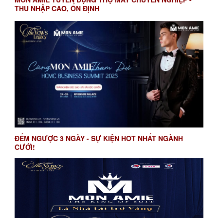
THU NHẬP CAO, ỔN ĐỊNH
ĐẾM NGƯỢC 3 NGÀY - SỰ KIỆN HOT NHẤT NGÀNH
CƯỚI!