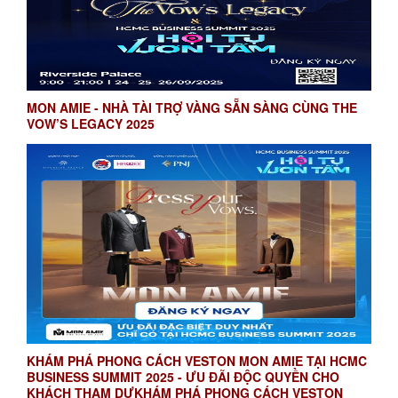
MON AMIE - NHÀ TÀI TRỢ VÀNG SẴN SÀNG CÙNG THE
VOW’S LEGACY 2025
KHÁM PHÁ PHONG CÁCH VESTON MON AMIE TẠI HCMC
BUSINESS SUMMIT 2025 - ƯU ĐÃI ĐỘC QUYỀN CHO
KHÁCH THAM DỰKHÁM PHÁ PHONG CÁCH VESTON