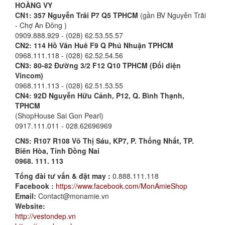
HOÀNG VY
CN1: 357 Nguyễn Trãi P7 Q5 TPHCM
(gần BV Nguyễn Trãi
- Chợ An Đông )
0909.888.929 - (028) 62.53.55.57
CN2:
114 Hồ Văn Huê F9 Q Phú Nhuận TPHCM
0968.111.118 - (028) 62.52.54.56
CN3: 80-82 Đường 3/2 F12 Q10 TPHCM (Đối diện
Vincom)
0968.111.113 - (028) 62.51.53.55
CN4: 92D Nguyễn Hữu Cảnh, P12, Q. Bình Thạnh,
TPHCM
(ShopHouse Sai Gon Pearl)
0917.111.011 - 028.62696969
CN5:
R107 R108 Võ Thị Sáu, KP7, P. Thống Nhất, TP.
Biên Hòa, Tỉnh Đồng Nai
0968. 111. 113
Tổng đài tư vấn & đặt may :
0.888.111.118
Facebook :
https://www.facebook.com/MonAmieShop
Email:
Contact@monamie.vn
Website:
http://vestondep.vn