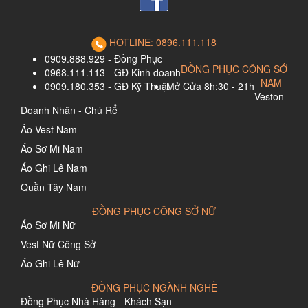
HOTLINE: 0896.111.118
0909.888.929 - Đồng Phục
ĐỒNG PHỤC CÔNG SỞ
0968.111.113 - GĐ Kinh doanh
NAM
0909.180.353 - GĐ Kỹ Thuật
Mở Cửa 8h:30 - 21h
Veston
Doanh Nhân - Chú Rể
Áo Vest Nam
Áo Sơ Mi Nam
Áo Ghi Lê Nam
Quần Tây Nam
ĐỒNG PHỤC CÔNG SỞ NỮ
Áo Sơ Mi Nữ
Vest Nữ Công Sở
Áo Ghi Lê Nữ
ĐỒNG PHỤC NGÀNH NGHỀ
Đồng Phục Nhà Hàng - Khách Sạn