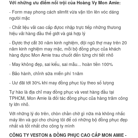
Với những ưu điểm nổi trội của Hoàng Vy Mon Amie:
- Form may phong cách slimfit vừa vặn tôn lên vóc dáng
ngưòi mặc
- Chất liệu vải cao cấp đựoc nhập trực tiếp những thưong
hiệu vải hàng đầu thế giới và giá hợp lý
- Đựơc thợ cắt 30 năm kinh nghiệm, đội ngũ thợ may trên 20
năm kinh nghiệm may mặc, mỗi bộ đồng phục của khách
hàng đựoc Mon Amie trau chuốt đến từng chi tiết nhỏ
- May không đẹp, sai kiểu, sai mẫu... hoàn tiền 100%
- Bảo hành, chỉnh sữa miễn phí 1năm
- Uư đãi tới 30% khi may đồng phục tùy theo số lưọng
Tự hào là địa chỉ may đồng phục và vest hàng đầu tại
TPHCM, Mon Amie là đối tác đồng phục của hàng trăm công
ty lớn nhỏ.
Với những lý do trên, chòn chần chờ gì nữa mà không nhấc
máy lên và gọi cho chúng tôi để có những bộ đồng phục đẹp
nhất và tốt nhất cho công ty mình
CÔNG TY VESTON & ĐỒNG PHỤC CAO CẤP MON AMIE -