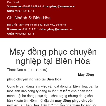
Gon Pearl)
028.62.69.69.69
Showroom:
- khangdang@monamie.vn
0917.111.011
Quản lý:
Chi Nhánh 5: Biên Hòa
R107-108 Võ Thị Sáu, Biên Hòa, Đồng Nai
Địa Chỉ:
0968.111.113
Showroom:
- khangdang@monamie.vn
0968.111.118
Quản lý:
May đồng phục chuyên
nghiệp tại Biên Hòa
Theo: Neo bi (07-01-2019)
May đồng
phục chuyên nghiệp tại Biên Hòa
Công ty bạn đang làm việc và hoạt động tại Biên Hòa, bạn là
một lãnh đạo công ty đang muốn tìm kiếm cho nhân viên
mình một bộ đồng phục đẹp, chất lượng nhưng đang còn
băn khoăn tìm kiếm một địa chỉ
may đồng phục chuyên
nghiệp tại Biên Hòa
. Hãy thử một lần ghé thăm
Hoàng Vy