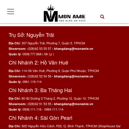
Trụ Sở: Nguyễn Trãi
357 Nguyễn Trãi, Phường 7, Quận 5, TPHCM
Địa Chỉ:
(028)62 53 55 57
Showroom:
- khangdang@monamie.vn
0938.777.868 ( Mr Lý )
Quản lý:
Chi Nhánh 2: Hồ Văn Huê
114 Hồ Văn Huê, Phường 9, Quận Phú Nhuận, TPHCM
Địa Chỉ:
(028)62 52 54 56
Showroom:
- khangdang@monamie.vn
0961.119.114
Quản lý:
Chi Nhánh 3: Ba Tháng Hai
80-82 Đường 3 Tháng 2, Phường 12, Quận 10, TPHCM
Địa Chỉ:
(028)62 51 53 55
Showroom:
- khangdang@monamie.vn
0936.111.116 - 0984.111.114
Quản lý:
Chi Nhánh 4: Sài Gòn Pearl
92D Nguyễn Hữu Cảnh, P22, Q. Bình Thạnh, TPHCM (ShopHouse Sai
Địa Chỉ: