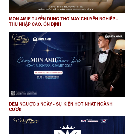
MON AMIE TUYỂN DỤNG THỢ MAY CHUYÊN NGHIỆP -
THU NHẬP CAO, ỔN ĐỊNH
ĐẾM NGƯỢC 3 NGÀY - SỰ KIỆN HOT NHẤT NGÀNH
CƯỚI!