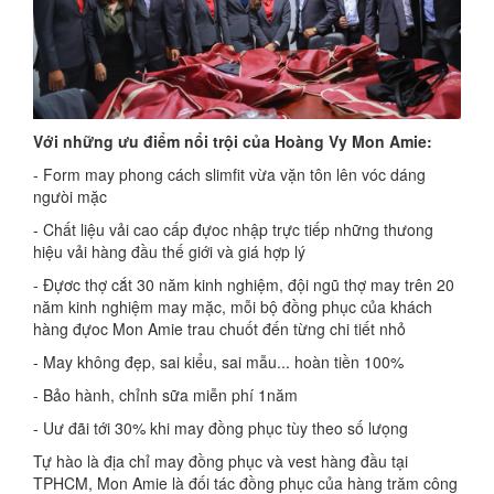
Với những ưu điểm nổi trội của Hoàng Vy Mon Amie:
- Form may phong cách slimfit vừa vặn tôn lên vóc dáng
ngưòi mặc
- Chất liệu vải cao cấp đựoc nhập trực tiếp những thưong
hiệu vải hàng đầu thế giới và giá hợp lý
- Đựơc thợ cắt 30 năm kinh nghiệm, đội ngũ thợ may trên 20
năm kinh nghiệm may mặc, mỗi bộ đồng phục của khách
hàng đựoc Mon Amie trau chuốt đến từng chi tiết nhỏ
- May không đẹp, sai kiểu, sai mẫu... hoàn tiền 100%
- Bảo hành, chỉnh sữa miễn phí 1năm
- Uư đãi tới 30% khi may đồng phục tùy theo số lưọng
Tự hào là địa chỉ may đồng phục và vest hàng đầu tại
TPHCM, Mon Amie là đối tác đồng phục của hàng trăm công