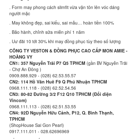
. Form may phong cách slimfit vừa vặn tôn lên vóc dáng
người mặc
. May không đẹp, sai kiểu, sai mẫu… hoàn tiền 100%
. Bảo hành, chỉnh sữa miễn phí 1 năm
. Uư đãi 10 tới 30% khi may đồng phục tùy theo số lượng
CÔNG TY VESTON & ĐỒNG PHỤC CAO CẤP MON AMIE -
HOÀNG VY
CN1: 357 Nguyễn Trãi P7 Q5 TPHCM
(gần BV Nguyễn Trãi
- Chợ An Đông )
0909.888.929 - (028) 62.53.55.57
CN2:
114 Hồ Văn Huê F9 Q Phú Nhuận TPHCM
0968.111.118 - (028) 62.52.54.56
CN3: 80-82 Đường 3/2 F12 Q10 TPHCM (Đối diện
Vincom)
0968.111.113 - (028) 62.51.53.55
CN4: 92D Nguyễn Hữu Cảnh, P12, Q. Bình Thạnh,
TPHCM
(ShopHouse Sai Gon Pearl)
0917.111.011 - 028.62696969