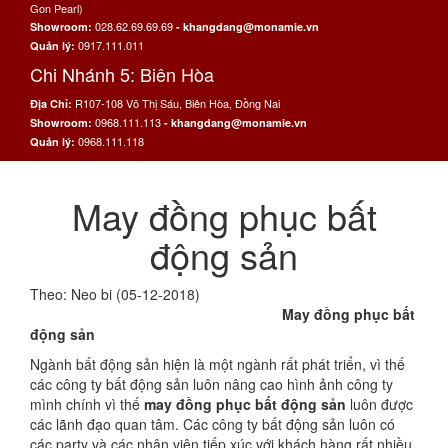
Gon Pearl)
028.62.69.69.69
Showroom:
- khangdang@monamie.vn
0917.111.011
Quản lý:
Chi Nhánh 5: Biên Hòa
R107-108 Võ Thị Sáu, Biên Hòa, Đồng Nai
Địa Chỉ:
0968.111.113
Showroom:
- khangdang@monamie.vn
0968.111.118
Quản lý:
May đồng phục bất
động sản
Theo: Neo bi (05-12-2018)
May đồng phục bất
động sản
Ngành bất động sản hiện là một ngành rất phát triển, vì thế
các công ty bất động sản luôn nâng cao hình ảnh công ty
mình chính vì thế
may đồng phục bất động sản
luôn được
các lãnh đạo quan tâm. Các công ty bất động sản luôn có
các party và các nhân viên tiếp xúc với khách hàng rất nhiều