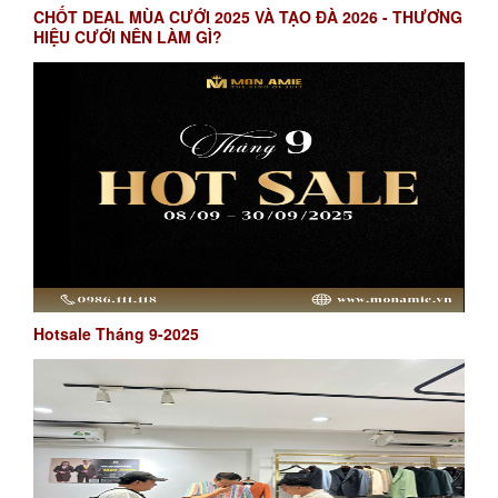
CHỐT DEAL MÙA CƯỚI 2025 VÀ TẠO ĐÀ 2026 - THƯƠNG
HIỆU CƯỚI NÊN LÀM GÌ?
Hotsale Tháng 9-2025