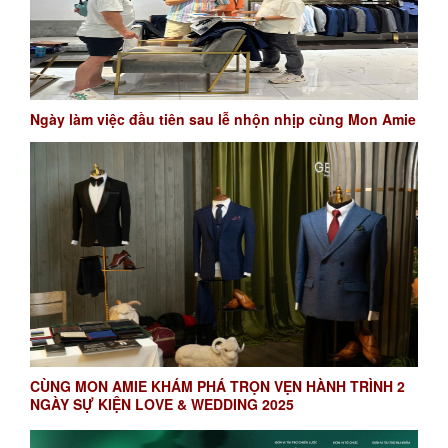
Ngày làm việc đầu tiên sau lễ nhộn nhịp cùng Mon Amie
CÙNG MON AMIE KHÁM PHÁ TRỌN VẸN HÀNH TRÌNH 2
NGÀY SỰ KIỆN LOVE & WEDDING 2025