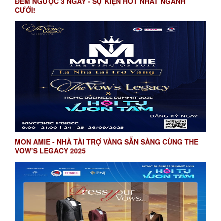
ĐẾM NGƯỢC 3 NGÀY - SỰ KIỆN HOT NHẤT NGÀNH
CƯỚI!
MON AMIE - NHÀ TÀI TRỢ VÀNG SẴN SÀNG CÙNG THE
VOW’S LEGACY 2025