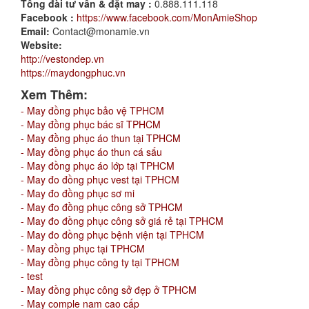
Tổng đài tư vấn & đặt may :
0.888.111.118
Facebook :
https://www.facebook.com/MonAmieShop
Email:
Contact@monamie.vn
Website:
http://vestondep.vn
https://maydongphuc.vn
Xem Thêm:
- May đồng phục bảo vệ TPHCM
- May đồng phục bác sĩ TPHCM
- May đồng phục áo thun tại TPHCM
- May đồng phục áo thun cá sấu
- May đồng phục áo lớp tại TPHCM
- May đo đồng phục vest tại TPHCM
- May đo đồng phục sơ mi
- May đo đồng phục công sở TPHCM
- May đo đồng phục công sở giá rẻ tại TPHCM
- May đo đồng phục bệnh viện tại TPHCM
- May đồng phục tại TPHCM
- May đồng phục công ty tại TPHCM
- test
- May đồng phục công sở đẹp ở TPHCM
- May comple nam cao cấp