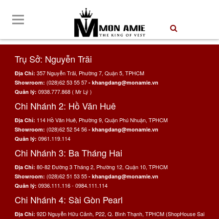
Trụ Sở: Nguyễn Trãi
357 Nguyễn Trãi, Phường 7, Quận 5, TPHCM
Địa Chỉ:
(028)62 53 55 57
Showroom:
- khangdang@monamie.vn
0938.777.868 ( Mr Lý )
Quản lý:
Chi Nhánh 2: Hồ Văn Huê
114 Hồ Văn Huê, Phường 9, Quận Phú Nhuận, TPHCM
Địa Chỉ:
(028)62 52 54 56
Showroom:
- khangdang@monamie.vn
0961.119.114
Quản lý:
Chi Nhánh 3: Ba Tháng Hai
80-82 Đường 3 Tháng 2, Phường 12, Quận 10, TPHCM
Địa Chỉ:
(028)62 51 53 55
Showroom:
- khangdang@monamie.vn
0936.111.116 - 0984.111.114
Quản lý:
Chi Nhánh 4: Sài Gòn Pearl
92D Nguyễn Hữu Cảnh, P22, Q. Bình Thạnh, TPHCM (ShopHouse Sai
Địa Chỉ: