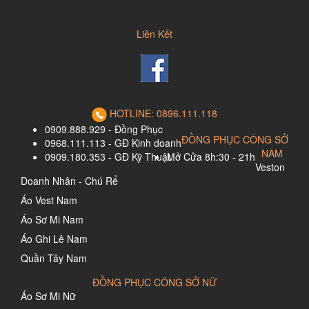
Liên Kết
HOTLINE: 0896.111.118
0909.888.929 - Đồng Phục
ĐỒNG PHỤC CÔNG SỞ
0968.111.113 - GĐ Kinh doanh
NAM
0909.180.353 - GĐ Kỹ Thuật
Mở Cửa 8h:30 - 21h
Veston
Doanh Nhân - Chú Rể
Áo Vest Nam
Áo Sơ Mi Nam
Áo Ghi Lê Nam
Quần Tây Nam
ĐỒNG PHỤC CÔNG SỞ NỮ
Áo Sơ Mi Nữ