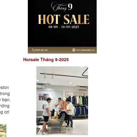
Hotsale Tháng 9-2025
eston
trong
y bạn.
những
ng cơ