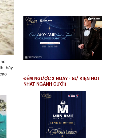
khó
thì hãy
 cao
ĐẾM NGƯỢC 3 NGÀY - SỰ KIỆN HOT
NHẤT NGÀNH CƯỚI!