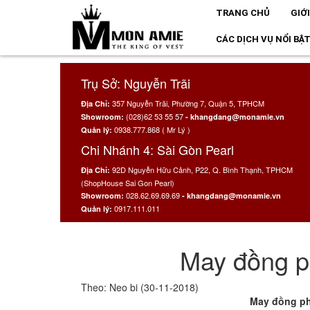
TRANG CHỦ
GIỚ
CÁC DỊCH VỤ NỔI BẬ
Trụ Sở: Nguyễn Trãi
357 Nguyễn Trãi, Phường 7, Quận 5, TPHCM
Địa Chỉ:
(028)62 53 55 57
Showroom:
- khangdang@monamie.vn
0938.777.868 ( Mr Lý )
Quản lý:
Chi Nhánh 4: Sài Gòn Pearl
92D Nguyễn Hữu Cảnh, P22, Q. Bình Thạnh, TPHCM
Địa Chỉ:
(ShopHouse Sai Gon Pearl)
028.62.69.69.69
Showroom:
- khangdang@monamie.vn
0917.111.011
Quản lý:
May đồng p
Theo: Neo bi (30-11-2018)
May đồng phục áo lớp