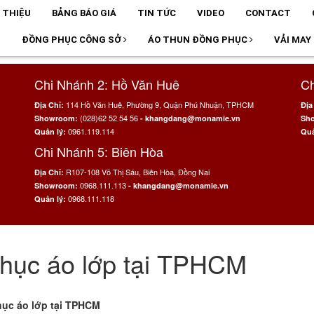
I THIỆU
BẢNG BÁO GIÁ
TIN TỨC
VIDEO
CONTACT
T
ĐỒNG PHỤC CÔNG SỞ
ÁO THUN ĐỒNG PHỤC
VẢI MAY
Chi Nhánh 2: Hồ Văn Huê
Ch
114 Hồ Văn Huê, Phường 9, Quận Phú Nhuận, TPHCM
Địa Chỉ:
Địa
(028)62 52 54 56
Showroom:
- khangdang@monamie.vn
Sh
0961.119.114
Quản lý:
Quả
Chi Nhánh 5: Biên Hòa
R107-108 Võ Thị Sáu, Biên Hòa, Đồng Nai
Địa Chỉ:
0968.111.113
Showroom:
- khangdang@monamie.vn
0968.111.118
Quản lý:
hục áo lớp tại TPHCM
 tại TPHCM