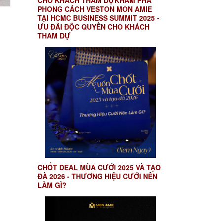
CHO KHÁCH THAM DỰKHÁM PHÁ
PHONG CÁCH VESTON MON AMIE
TẠI HCMC BUSINESS SUMMIT 2025 -
ƯU ĐÃI ĐỘC QUYỀN CHO KHÁCH
THAM DỰ
CHỐT DEAL MÙA CƯỚI 2025 VÀ TẠO
ĐÀ 2026 - THƯƠNG HIỆU CƯỚI NÊN
LÀM GÌ?