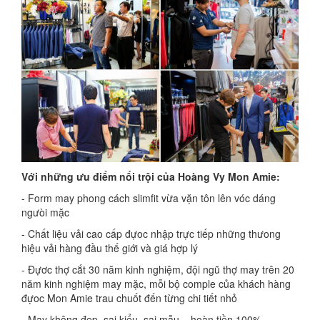
Với những ưu điểm nổi trội của Hoàng Vy Mon Amie:
- Form may phong cách slimfit vừa vặn tôn lên vóc dáng
ngưòi mặc
- Chất liệu vải cao cấp đựoc nhập trực tiếp những thưong
hiệu vải hàng đầu thế giới và giá hợp lý
- Đựơc thợ cắt 30 năm kinh nghiệm, đội ngũ thợ may trên 20
năm kinh nghiệm may mặc, mỗi bộ comple của khách hàng
đựoc Mon Amie trau chuốt đến từng chi tiết nhỏ
- May không đẹp, sai kiểu, sai mẫu... hoàn tiền 100%