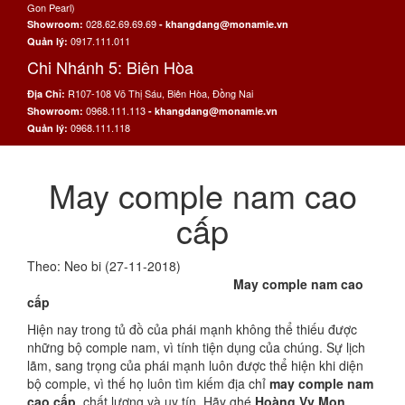
Gon Pearl)
028.62.69.69.69
Showroom:
- khangdang@monamie.vn
0917.111.011
Quản lý:
Chi Nhánh 5: Biên Hòa
R107-108 Võ Thị Sáu, Biên Hòa, Đồng Nai
Địa Chỉ:
0968.111.113
Showroom:
- khangdang@monamie.vn
0968.111.118
Quản lý:
May comple nam cao
cấp
Theo: Neo bi (27-11-2018)
May comple nam cao
cấp
Hiện nay trong tủ đồ của phái mạnh không thể thiếu được
những bộ comple nam, vì tính tiện dụng của chúng. Sự lịch
lãm, sang trọng của phái mạnh luôn được thể hiện khi diện
bộ comple, vì thế họ luôn tìm kiếm địa chỉ
may comple nam
cao cấp
, chất lượng và uy tín. Hãy ghé
Hoàng Vy Mon