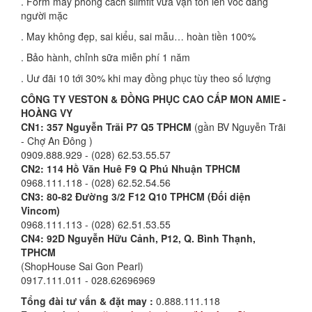
. Form may phong cách slimfit vừa vặn tôn lên vóc dáng
người mặc
. May không đẹp, sai kiểu, sai mẫu… hoàn tiền 100%
. Bảo hành, chỉnh sữa miễn phí 1 năm
. Uư đãi 10 tới 30% khi may đồng phục tùy theo số lượng
CÔNG TY VESTON & ĐỒNG PHỤC CAO CẤP MON AMIE -
HOÀNG VY
CN1: 357 Nguyễn Trãi P7 Q5 TPHCM
(gần BV Nguyễn Trãi
- Chợ An Đông )
0909.888.929 - (028) 62.53.55.57
CN2:
114 Hồ Văn Huê F9 Q Phú Nhuận TPHCM
0968.111.118 - (028) 62.52.54.56
CN3: 80-82 Đường 3/2 F12 Q10 TPHCM (Đối diện
Vincom)
0968.111.113 - (028) 62.51.53.55
CN4: 92D Nguyễn Hữu Cảnh, P12, Q. Bình Thạnh,
TPHCM
(ShopHouse Sai Gon Pearl)
0917.111.011 - 028.62696969
Tổng đài tư vấn & đặt may :
0.888.111.118