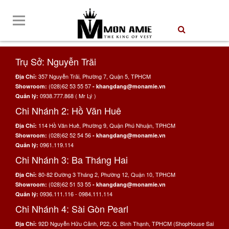
Trụ Sở: Nguyễn Trãi
357 Nguyễn Trãi, Phường 7, Quận 5, TPHCM
Địa Chỉ:
(028)62 53 55 57
Showroom:
- khangdang@monamie.vn
0938.777.868 ( Mr Lý )
Quản lý:
Chi Nhánh 2: Hồ Văn Huê
114 Hồ Văn Huê, Phường 9, Quận Phú Nhuận, TPHCM
Địa Chỉ:
(028)62 52 54 56
Showroom:
- khangdang@monamie.vn
0961.119.114
Quản lý:
Chi Nhánh 3: Ba Tháng Hai
80-82 Đường 3 Tháng 2, Phường 12, Quận 10, TPHCM
Địa Chỉ:
(028)62 51 53 55
Showroom:
- khangdang@monamie.vn
0936.111.116 - 0984.111.114
Quản lý:
Chi Nhánh 4: Sài Gòn Pearl
92D Nguyễn Hữu Cảnh, P22, Q. Bình Thạnh, TPHCM (ShopHouse Sai
Địa Chỉ: