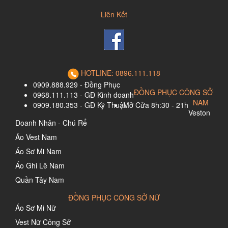
Liên Kết
HOTLINE: 0896.111.118
0909.888.929 - Đồng Phục
ĐỒNG PHỤC CÔNG SỞ
0968.111.113 - GĐ Kinh doanh
NAM
0909.180.353 - GĐ Kỹ Thuật
Mở Cửa 8h:30 - 21h
Veston
Doanh Nhân - Chú Rể
Áo Vest Nam
Áo Sơ Mi Nam
Áo Ghi Lê Nam
Quần Tây Nam
ĐỒNG PHỤC CÔNG SỞ NỮ
Áo Sơ Mi Nữ
Vest Nữ Công Sở