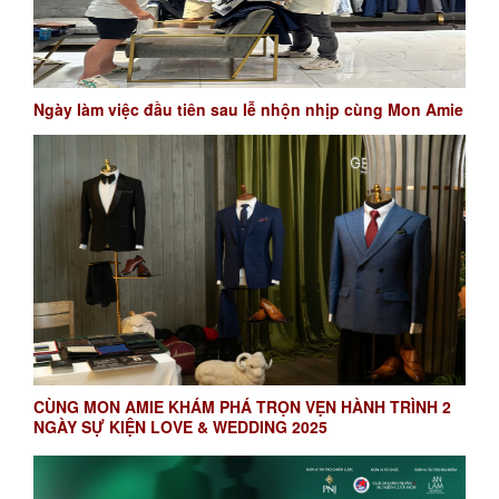
Ngày làm việc đầu tiên sau lễ nhộn nhịp cùng Mon Amie
CÙNG MON AMIE KHÁM PHÁ TRỌN VẸN HÀNH TRÌNH 2
NGÀY SỰ KIỆN LOVE & WEDDING 2025