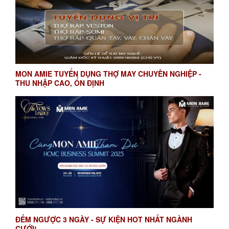
MON AMIE TUYỂN DỤNG THỢ MAY CHUYÊN NGHIỆP -
THU NHẬP CAO, ỔN ĐỊNH
ĐẾM NGƯỢC 3 NGÀY - SỰ KIỆN HOT NHẤT NGÀNH
CƯỚI!