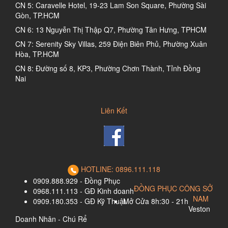
CN 5: Caravelle Hotel, 19-23 Lam Son Square, Phường Sài
Gòn, TP.HCM
CN 6: 13 Nguyễn Thị Thập Q7, Phường Tân Hưng, TPHCM
CN 7: Serenity Sky Villas, 259 Điện Biên Phủ, Phường Xuân
Hòa, TP.HCM
CN 8: Đường số 8, KP3, Phường Chơn Thành, Tỉnh Đồng
Nai
Liên Kết
HOTLINE: 0896.111.118
0909.888.929 - Đồng Phục
ĐỒNG PHỤC CÔNG SỞ
0968.111.113 - GĐ Kinh doanh
NAM
0909.180.353 - GĐ Kỹ Thuật
Mở Cửa 8h:30 - 21h
Veston
Doanh Nhân - Chú Rể