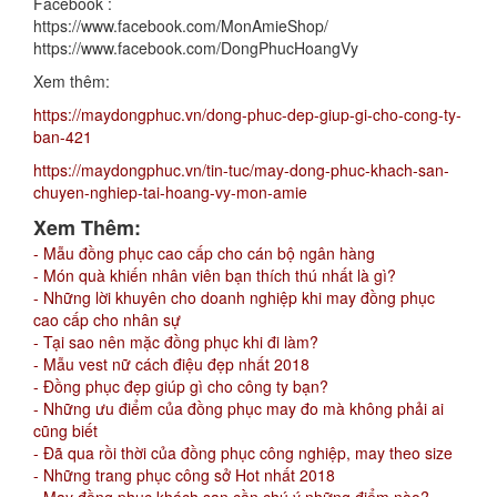
Facebook :
https://www.facebook.com/MonAmieShop/
https://www.facebook.com/DongPhucHoangVy
Xem thêm:
https://maydongphuc.vn/dong-phuc-dep-giup-gi-cho-cong-ty-
ban-421
https://maydongphuc.vn/tin-tuc/may-dong-phuc-khach-san-
chuyen-nghiep-tai-hoang-vy-mon-amie
Xem Thêm:
- Mẫu đồng phục cao cấp cho cán bộ ngân hàng
- Món quà khiến nhân viên bạn thích thú nhất là gì?
- Những lời khuyên cho doanh nghiệp khi may đồng phục
cao cấp cho nhân sự
- Tại sao nên mặc đồng phục khi đi làm?
- Mẫu vest nữ cách điệu đẹp nhất 2018
- Đồng phục đẹp giúp gì cho công ty bạn?
- Những ưu điểm của đồng phục may đo mà không phải ai
cũng biết
- Đã qua rồi thời của đồng phục công nghiệp, may theo size
- Những trang phục công sở Hot nhất 2018
- May đồng phục khách sạn cần chú ý những điểm nào?