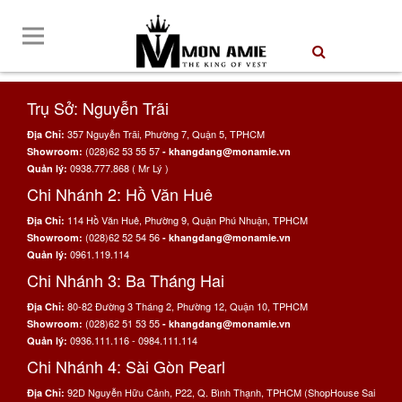
Trụ Sở: Nguyễn Trãi
357 Nguyễn Trãi, Phường 7, Quận 5, TPHCM
Địa Chỉ:
(028)62 53 55 57
Showroom:
- khangdang@monamie.vn
0938.777.868 ( Mr Lý )
Quản lý:
Chi Nhánh 2: Hồ Văn Huê
114 Hồ Văn Huê, Phường 9, Quận Phú Nhuận, TPHCM
Địa Chỉ:
(028)62 52 54 56
Showroom:
- khangdang@monamie.vn
0961.119.114
Quản lý:
Chi Nhánh 3: Ba Tháng Hai
80-82 Đường 3 Tháng 2, Phường 12, Quận 10, TPHCM
Địa Chỉ:
(028)62 51 53 55
Showroom:
- khangdang@monamie.vn
0936.111.116 - 0984.111.114
Quản lý:
Chi Nhánh 4: Sài Gòn Pearl
92D Nguyễn Hữu Cảnh, P22, Q. Bình Thạnh, TPHCM (ShopHouse Sai
Địa Chỉ: