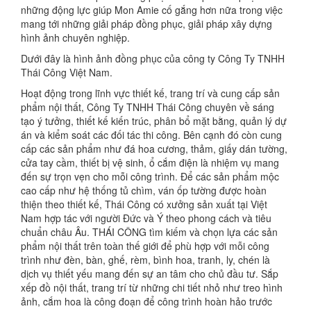
những động lực giúp Mon Amie cố gắng hơn nữa trong việc
mang tới những giải pháp đồng phục, giải pháp xây dựng
hình ảnh chuyên nghiệp.
Dưới đây là hình ảnh đồng phục của công ty Công Ty TNHH
Thái Công Việt Nam.
Hoạt động trong lĩnh vực thiết kế, trang trí và cung cấp sản
phẩm nội thất, Công Ty TNHH Thái Công chuyên về sáng
tạo ý tưởng, thiết kế kiến trúc, phân bổ mặt bằng, quản lý dự
án và kiểm soát các đối tác thi công. Bên cạnh đó còn cung
cấp các sản phẩm như đá hoa cương, thảm, giấy dán tường,
cửa tay cầm, thiết bị vệ sinh, ổ cắm điện là nhiệm vụ mang
đến sự trọn vẹn cho mỗi công trình. Để các sản phẩm mộc
cao cấp như hệ thống tủ chìm, ván ốp tường được hoàn
thiện theo thiết kế, Thái Công có xưởng sản xuất tại Việt
Nam hợp tác với người Đức và Ý theo phong cách và tiêu
chuẩn châu Âu. THÁI CÔNG tìm kiếm và chọn lựa các sản
phẩm nội thất trên toàn thế giới để phù hợp với mỗi công
trình như đèn, bàn, ghế, rèm, bình hoa, tranh, ly, chén là
dịch vụ thiết yếu mang đến sự an tâm cho chủ đầu tư. Sắp
xếp đồ nội thất, trang trí từ những chi tiết nhỏ như treo hình
ảnh, cắm hoa là công đoạn để công trình hoàn hảo trước