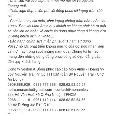
- Chất liệu vải cao cấp thấm hút mồ hôi tốt và đặc biệt
thoáng mát.
- Thêu logo đẹp, miễn phí với đồng phục số lượng trên 100
cái
- Cam kết may sai mẫu, chất lượng không đảm bảo hoàn tiền
100% .Đến với Mon Amie quý khách sẽ không phải bỏ ra một
số tiền lớn để nhận về chiếc áo đồng phục công ở không vừa
ý.Cùng nhiều dịch vụ khác....
- Bảo hành chỉnh sửa miễn phí suốt 1 năm sử dụng
Với sự nỗ lực phát triển không ngừng của đội ngũ nhân viên
và thợ may trong suốt những năm qua. Chúng tôi tự hào
mang đến những dòng đồng phục công sở đẹp, đẳng cấp
đến quý khách hàng.
Công ty Veston & Đồng phục cao cấp Mon Amie - Hoàng Vy
357 Nguyễn Trãi P7 Q5 TPHCM (gần BV Nguyễn Trãi - Chợ
An Đông)
0909.888.929 - 0938.777.868 - 028.62.53.55.57
hotro.monamie@gmail.com - contact@monamie.vn
114 Hồ Văn Huê F9 Q Phú Nhuận TPHCM
0968.111.118 - 0961.119.114 - 028.62.52.54.56
80-82 Đường 3/2 F12 Q10
0968.111.113 - 0936.111.116 - 028.62.51.53.55