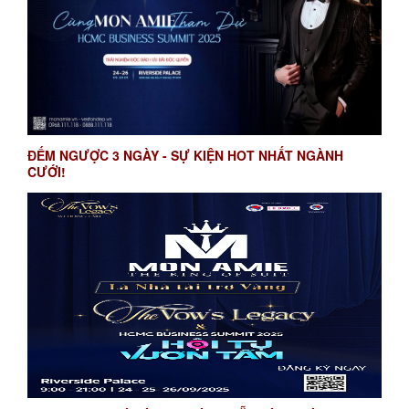
ĐẾM NGƯỢC 3 NGÀY - SỰ KIỆN HOT NHẤT NGÀNH
CƯỚI!