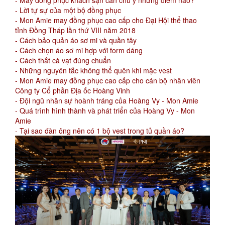
- Lời tự sự của một bộ đồng phục
- Mon Amie may đồng phục cao cấp cho Đại Hội thể thao
tỉnh Đồng Tháp lần thứ VIII năm 2018
- Cách bảo quản áo sơ mi và quần tây
- Cách chọn áo sơ mi hợp với form dáng
- Cách thắt cà vạt đúng chuẩn
- Những nguyên tắc không thể quên khi mặc vest
- Mon Amie may đồng phục cao cấp cho cán bộ nhân viên
Công ty Cổ phần Địa ốc Hoàng Vinh
- Đội ngũ nhân sự hoành tráng của Hoàng Vy - Mon Amie
- Quá trình hình thành và phát triển của Hoàng Vy - Mon
Amie
- Tại sao đàn ông nên có 1 bộ vest trong tủ quần áo?