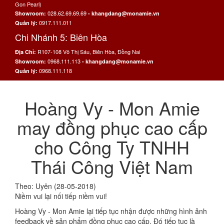
Gon Pearl)
028.62.69.69.69
Showroom:
- khangdang@monamie.vn
0917.111.011
Quản lý:
Chi Nhánh 5: Biên Hòa
R107-108 Võ Thị Sáu, Biên Hòa, Đồng Nai
Địa Chỉ:
0968.111.113
Showroom:
- khangdang@monamie.vn
0968.111.118
Quản lý:
Hoàng Vy - Mon Amie
may đồng phục cao cấp
cho Công Ty TNHH
Thái Công Việt Nam
Theo: Uyên (28-05-2018)
Niềm vui lại nối tiếp niềm vui!
Hoàng Vy - Mon Amie lại tiếp tục nhận được những hình ảnh
feedback về sản phẩm đồng phục cao cấp. Đó tiếp tục là