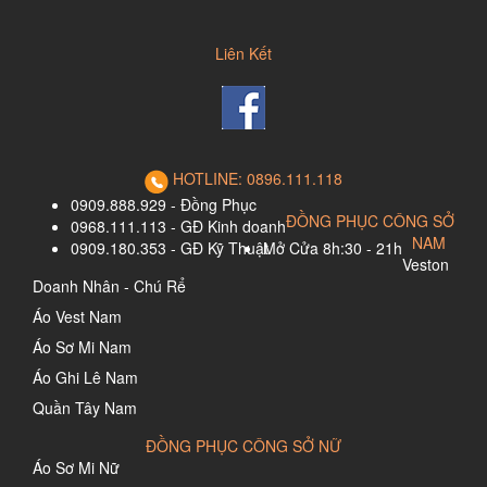
Liên Kết
HOTLINE: 0896.111.118
0909.888.929 - Đồng Phục
ĐỒNG PHỤC CÔNG SỞ
0968.111.113 - GĐ Kinh doanh
NAM
0909.180.353 - GĐ Kỹ Thuật
Mở Cửa 8h:30 - 21h
Veston
Doanh Nhân - Chú Rể
Áo Vest Nam
Áo Sơ Mi Nam
Áo Ghi Lê Nam
Quần Tây Nam
ĐỒNG PHỤC CÔNG SỞ NỮ
Áo Sơ Mi Nữ