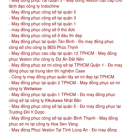
- May đồng phục Tại Quận 3 - May đồng Veston cao cấp cho
lãnh đạo công ty Indochine
- May đồng phục công sở tại quận 5
- May đồng phục công sở tại quận 3
- May đồng phục công sở tại quận 1
- may đồng phục công sở ở thủ đức
- May đồng phục công sở ở đâu thì đẹp
- May đồng phục tại quận Tân Bình - Đo may đồng phục
công sở cho công ty BĐS Phúc Thịnh
- May đồng phục cao cấp tại quận 12 TPHCM - May đồng
phục Veston cho công ty Dự Án Đất Nền
- May đồng phục sơ mi công sở tại TPHCM Quận 1 - Đo may
đồng phục tại trung tâm thí nghiệm Case
- Công ty may đồng phục quần tây sơ mi đẹp tại TPHCM
- May đồng phục tại quận 2 TPHCM - May đồng phục sơ mi
công ty Wellwisse
- May đồng phục tại quận 1 TPHCM - Đo may đồng phục
công sở tại công ty Kikukawa Nhật Bản
- May đồng phục công sở tại quận 5 - Đo may đồng phục tại
Trường ĐH Y Dược
- May đồng phục công sở tại quận Bình Thạnh - May đồng
phục sơ mi tại công ty Hoa Sen Vàng
- May đồng Phục Veston Tại Tỉnh Long An - Đo may đồng