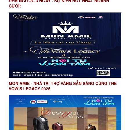
ĐẾM NGƯỢC 3 NGÀY - SỰ KIỆN HOT NHẤT NGÀNH
CƯỚI!
MON AMIE - NHÀ TÀI TRỢ VÀNG SẴN SÀNG CÙNG THE
VOW’S LEGACY 2025