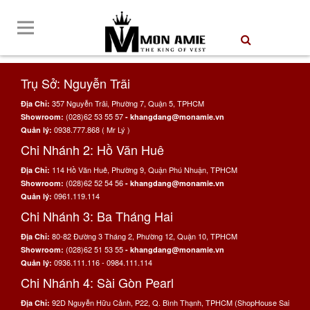
Trụ Sở: Nguyễn Trãi
357 Nguyễn Trãi, Phường 7, Quận 5, TPHCM
Địa Chỉ:
(028)62 53 55 57
Showroom:
- khangdang@monamie.vn
0938.777.868 ( Mr Lý )
Quản lý:
Chi Nhánh 2: Hồ Văn Huê
114 Hồ Văn Huê, Phường 9, Quận Phú Nhuận, TPHCM
Địa Chỉ:
(028)62 52 54 56
Showroom:
- khangdang@monamie.vn
0961.119.114
Quản lý:
Chi Nhánh 3: Ba Tháng Hai
80-82 Đường 3 Tháng 2, Phường 12, Quận 10, TPHCM
Địa Chỉ:
(028)62 51 53 55
Showroom:
- khangdang@monamie.vn
0936.111.116 - 0984.111.114
Quản lý:
Chi Nhánh 4: Sài Gòn Pearl
92D Nguyễn Hữu Cảnh, P22, Q. Bình Thạnh, TPHCM (ShopHouse Sai
Địa Chỉ: