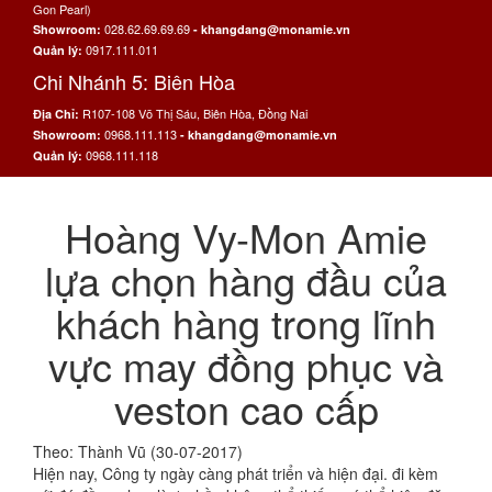
Gon Pearl)
028.62.69.69.69
Showroom:
- khangdang@monamie.vn
0917.111.011
Quản lý:
Chi Nhánh 5: Biên Hòa
R107-108 Võ Thị Sáu, Biên Hòa, Đồng Nai
Địa Chỉ:
0968.111.113
Showroom:
- khangdang@monamie.vn
0968.111.118
Quản lý:
Hoàng Vy-Mon Amie
lựa chọn hàng đầu của
khách hàng trong lĩnh
vực may đồng phục và
veston cao cấp
Theo: Thành Vũ (30-07-2017)
Hiện nay, Công ty ngày càng phát triển và hiện đại. đi kèm