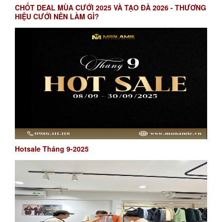
CHỐT DEAL MÙA CƯỚI 2025 VÀ TẠO ĐÀ 2026 - THƯƠNG
HIỆU CƯỚI NÊN LÀM GÌ?
Hotsale Tháng 9-2025