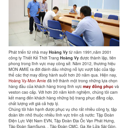
Phát triển từ nhà may
Hoàng Vy
từ năm 1991,năm 2001
công ty Thiết Kế Thời Trang
Hoàng Vy
được thành lập, tiên
phong trong lĩnh vực may công sở. Năm 2012, thương hiệu
MON AMIE ra đời đánh dấu những nỗ lực vượt bậc của tập
thể các thợ may đồng hành suốt hơn 20 năm qua. Hiện nay,
Hoàng Vy-Mon Amie
đã trở thành một trong những lựa chọn
hàng đầu của khách hàng trong lĩnh vực
may đồng phục
và
veston cao cấp. Với hơn 20 năm kinh nghiệm, chúng tôi cam
kết mang đến khách hàng những bộ trang phục đẳng cấp,
chất lượng với giá cả hợp lý.
Chúng tôi hân hạnh được phục vụ cho rất nhiều công ty, tập
đoàn lớn nhỏ thuộc nhiều lĩnh vực trên cả nước: Tập Đoàn
Điện Lực Việt Nam EVN, Tập Đoàn Địa Ốc Vạn Phát Hưng,
Tập Đoàn SamSung, , Tập Đoàn CMC, Ga Xe Lửa Sài Gòn,