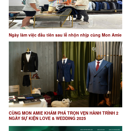
Ngày làm việc đầu tiên sau lễ nhộn nhịp cùng Mon Amie
CÙNG MON AMIE KHÁM PHÁ TRỌN VẸN HÀNH TRÌNH 2
NGÀY SỰ KIỆN LOVE & WEDDING 2025