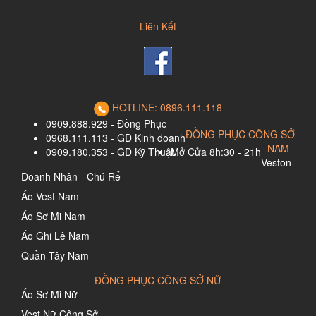
Liên Kết
HOTLINE: 0896.111.118
0909.888.929 - Đồng Phục
ĐỒNG PHỤC CÔNG SỞ
0968.111.113 - GĐ Kinh doanh
NAM
0909.180.353 - GĐ Kỹ Thuật
Mở Cửa 8h:30 - 21h
Veston
Doanh Nhân - Chú Rể
Áo Vest Nam
Áo Sơ Mi Nam
Áo Ghi Lê Nam
Quần Tây Nam
ĐỒNG PHỤC CÔNG SỞ NỮ
Áo Sơ Mi Nữ
Vest Nữ Công Sở