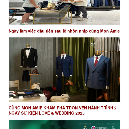
Ngày làm việc đầu tiên sau lễ nhộn nhịp cùng Mon Amie
CÙNG MON AMIE KHÁM PHÁ TRỌN VẸN HÀNH TRÌNH 2
NGÀY SỰ KIỆN LOVE & WEDDING 2025