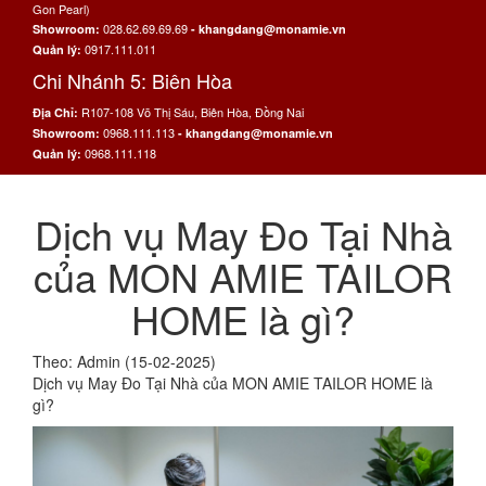
Gon Pearl)
028.62.69.69.69
Showroom:
- khangdang@monamie.vn
0917.111.011
Quản lý:
Chi Nhánh 5: Biên Hòa
R107-108 Võ Thị Sáu, Biên Hòa, Đồng Nai
Địa Chỉ:
0968.111.113
Showroom:
- khangdang@monamie.vn
0968.111.118
Quản lý:
Dịch vụ May Đo Tại Nhà
của MON AMIE TAILOR
HOME là gì?
Theo: Admin (15-02-2025)
Dịch vụ May Đo Tại Nhà của MON AMIE TAILOR HOME là
gì?