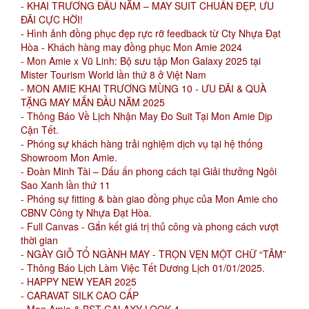
- KHAI TRƯƠNG ĐẦU NĂM – MAY SUIT CHUẨN ĐẸP, ƯU
ĐÃI CỰC HỜI!
- Hình ảnh đồng phục đẹp rực rỡ feedback từ Cty Nhựa Đạt
Hòa - Khách hàng may đồng phục Mon Amie 2024
- Mon Amie x Vũ Linh: Bộ sưu tập Mon Galaxy 2025 tại
Mister Tourism World lần thứ 8 ở Việt Nam
- MON AMIE KHAI TRƯƠNG MÙNG 10 - ƯU ĐÃI & QUÀ
TẶNG MAY MẮN ĐẦU NĂM 2025
- Thông Báo Về Lịch Nhận May Đo Suit Tại Mon Amie Dịp
Cận Tết.
- Phóng sự khách hàng trải nghiệm dịch vụ tại hệ thống
Showroom Mon Amie.
- Đoàn Minh Tài – Dấu ấn phong cách tại Giải thưởng Ngôi
Sao Xanh lần thứ 11
- Phóng sự fitting & bàn giao đồng phục của Mon Amie cho
CBNV Công ty Nhựa Đạt Hòa.
- Full Canvas - Gắn kết giá trị thủ công và phong cách vượt
thời gian
- NGÀY GIỖ TỔ NGÀNH MAY - TRỌN VẸN MỘT CHỮ “TÂM”
- Thông Báo Lịch Làm Việc Tết Dương Lịch 01/01/2025.
- HAPPY NEW YEAR 2025
- CARAVAT SILK CAO CẤP