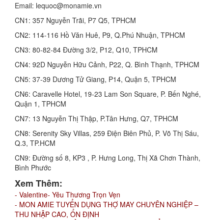
Email: lequoc@monamie.vn
CN1: 357 Nguyễn Trãi, P7 Q5, TPHCM
CN2: 114-116 Hồ Văn Huê, P9, Q.Phú Nhuận, TPHCM
CN3: 80-82-84 Đường 3/2, P12, Q10, TPHCM
CN4: 92D Nguyễn Hữu Cảnh, P22, Q. Bình Thạnh, TPHCM
CN5: 37-39 Dương Tử Giang, P14, Quận 5, TPHCM
CN6: Caravelle Hotel, 19-23 Lam Son Square, P. Bến Nghé,
Quận 1, TPHCM
CN7: 13 Nguyễn Thị Thập, P.Tân Hưng, Q7, TPHCM
CN8: Serenity Sky Villas, 259 Điện Biên Phủ, P. Võ Thị Sáu,
Q.3, TP.HCM
CN9: Đường số 8, KP3 , P. Hưng Long, Thị Xã Chơn Thành,
Bình Phước
Xem Thêm:
- Valentine- Yêu Thương Trọn Vẹn
- MON AMIE TUYỂN DỤNG THỢ MAY CHUYÊN NGHIỆP –
THU NHẬP CAO, ỔN ĐỊNH