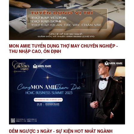
MON AMIE TUYỂN DỤNG THỢ MAY CHUYÊN NGHIỆP -
THU NHẬP CAO, ỔN ĐỊNH
ĐẾM NGƯỢC 3 NGÀY - SỰ KIỆN HOT NHẤT NGÀNH