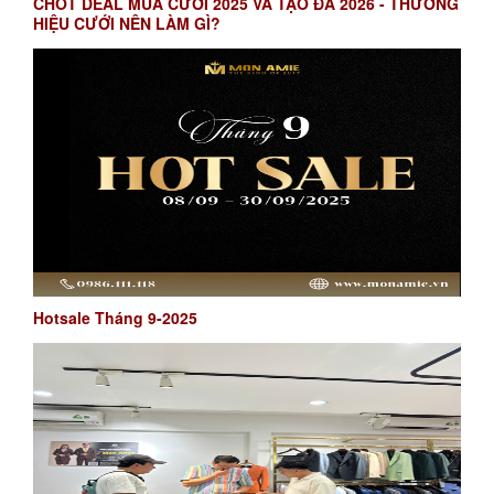
CHỐT DEAL MÙA CƯỚI 2025 VÀ TẠO ĐÀ 2026 - THƯƠNG
HIỆU CƯỚI NÊN LÀM GÌ?
Hotsale Tháng 9-2025