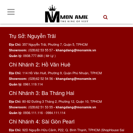
Trụ Sở: Nguyễn Trãi
357 Nguyễn Trãi, Phường 7, Quận 5, TPHCM
Địa Chỉ:
(028)62 53 55 57
Showroom:
- khangdang@monamie.vn
0938.777.868 ( Mr Lý )
Quản lý:
Chi Nhánh 2: Hồ Văn Huê
114 Hồ Văn Huê, Phường 9, Quận Phú Nhuận, TPHCM
Địa Chỉ:
(028)62 52 54 56
Showroom:
- khangdang@monamie.vn
0961.119.114
Quản lý:
Chi Nhánh 3: Ba Tháng Hai
80-82 Đường 3 Tháng 2, Phường 12, Quận 10, TPHCM
Địa Chỉ:
(028)62 51 53 55
Showroom:
- khangdang@monamie.vn
0936.111.116 - 0984.111.114
Quản lý:
Chi Nhánh 4: Sài Gòn Pearl
92D Nguyễn Hữu Cảnh, P22, Q. Bình Thạnh, TPHCM (ShopHouse Sai
Địa Chỉ: