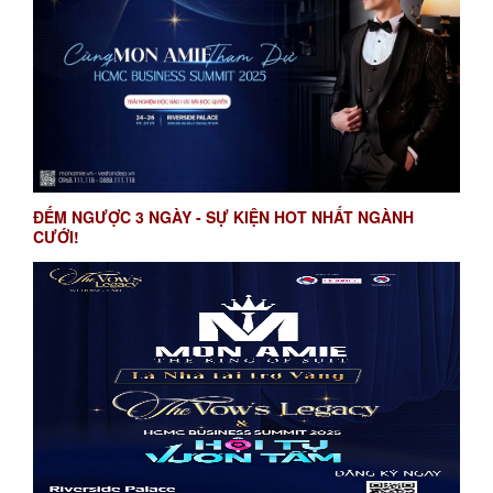
ĐẾM NGƯỢC 3 NGÀY - SỰ KIỆN HOT NHẤT NGÀNH
CƯỚI!