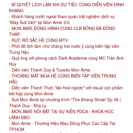
- BÍ QUYẾT LỊCH LÃM KHI DỰ TIỆC CÙNG DIỄN VIÊN ĐÌNH
KHANG
- Khách hàng nước ngoài tham quan trải nghiệm dịch vụ
"May Suit 24h" tại Mon Amie 3/2.
- MON AMIE ĐỒNG HÀNH CÙNG CLB BÓNG ĐÁ ĐỒNG
THÁP.
- RỰC RỠ SẮC HÈ CÙNG MTV
- Phối đồ lịch lãm như chàng trai nước ý cùng biên tập viên
Trung Hậu
- Quý ông với phong cách Dark Academia cùng MC Trần Anh
Huy
- Diễn viên Thanh Duy & Tuxedo Mon Amie.
- THOÁNG MÁT MÙA HÈ CÙNG BIÊN TẬP VIÊN TRUNG
HẬU
- Diễn viên Thanh Thức "lão hoá ngược" với visual cực phẩm
kết hợp cùng Mon Amie
- Suit Mon Amie tại chương trình "The Khang Show" Ep 38 |
Thanh Duy - Kha Ly.
- MON AMIE NỔI BẬT TẠI SỰ KIỆN PDCA - KHOÁ HỌC
LÃNH ĐẠO
- Mon Amie - Thương Hiệu Mau Đồng Phục Cao Cấp Tại
TP.HCM