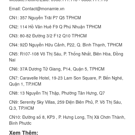
Email: Contact@monamie.vn
CN1: 357 Nguyễn Trãi P7 Q5 TPHCM
CN2: 114 Hồ Văn Huê F9 Q Phú Nhuận TPHCM
CN3: 80-82 Đường 3/2 F12 Q10 TPHCM
CN4: 92D Nguyễn Hữu Cảnh, P22, Q. Bình Thạnh, TPHCM
CN5: R107-108 Võ Thị Sáu, P. Thống Nhất, Biên Hòa, Đồng
Nai
CN6: 37A Dương Tử Giang, P14, Quận 5, TPHCM
CN7: Caravelle Hotel, 19-23 Lam Son Square, P. Bến Nghé,
Quận 1, TP.HCM
CN8: 13 Nguyễn Thị Thập, Phường Tân Hưng, Q7
CN9: Serenity Sky Villas, 259 Điện Biên Phủ, P. Võ Thị Sáu,
Q.3, TP.HCM
CN10: Đường số 8, KP3 , P. Hưng Long, Thị Xã Chơn Thành,
Bình Phước
Xem Thêm: