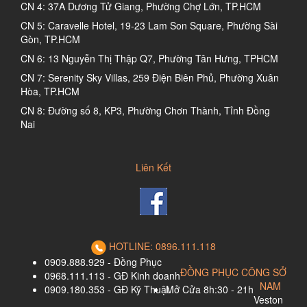
CN 4: 37A Dương Tử Giang, Phường Chợ Lớn, TP.HCM
CN 5: Caravelle Hotel, 19-23 Lam Son Square, Phường Sài
Gòn, TP.HCM
CN 6: 13 Nguyễn Thị Thập Q7, Phường Tân Hưng, TPHCM
CN 7: Serenity Sky Villas, 259 Điện Biên Phủ, Phường Xuân
Hòa, TP.HCM
CN 8: Đường số 8, KP3, Phường Chơn Thành, Tỉnh Đồng
Nai
Liên Kết
HOTLINE: 0896.111.118
0909.888.929 - Đồng Phục
ĐỒNG PHỤC CÔNG SỞ
0968.111.113 - GĐ Kinh doanh
NAM
0909.180.353 - GĐ Kỹ Thuật
Mở Cửa 8h:30 - 21h
Veston