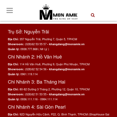
Trụ Sở: Nguyễn Trãi
357 Nguyễn Trãi, Phường 7, Quận 5, TPHCM
Địa Chỉ:
(028)62 53 55 57
Showroom:
- khangdang@monamie.vn
0938.777.868 ( Mr Lý )
Quản lý:
Chi Nhánh 2: Hồ Văn Huê
114 Hồ Văn Huê, Phường 9, Quận Phú Nhuận, TPHCM
Địa Chỉ:
(028)62 52 54 56
Showroom:
- khangdang@monamie.vn
0961.119.114
Quản lý:
Chi Nhánh 3: Ba Tháng Hai
80-82 Đường 3 Tháng 2, Phường 12, Quận 10, TPHCM
Địa Chỉ:
(028)62 51 53 55
Showroom:
- khangdang@monamie.vn
0936.111.116 - 0984.111.114
Quản lý:
Chi Nhánh 4: Sài Gòn Pearl
92D Nguyễn Hữu Cảnh, P22, Q. Bình Thạnh, TPHCM (ShopHouse Sai
Địa Chỉ: