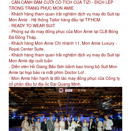
- CẬN CẢNH ĐÁM CƯỚI CỔ TÍCH CỦA TIZI - ĐÍCH LÉP
TRONG TRANG PHỤC MON AMIE
- Khách hàng tham quan trải nghiệm dịch vụ may đo Suit tại
Mon Amie - Hệ thống Tailor hàng đầu tại TP.HCM
- READY TO WEAR SUIT
- Phóng sự đo may đồng phục của Mon Amie tại CLB Bóng
Đá Đồng Tháp.
- Khách hàng Mon Amie Chi nhánh 11, Mon Amie Luxury -
Royal Center Suite.
- Khách hàng tham quan trải nghiệm dịch vụ may đo Suit tại
Mon Amie dịp cuối tuần
- Diễn viên Hồ Giang Bảo Sơn bảnh bao trong bộ Suit Mon
Amie tại họp báo ra mắt phim Doctor Lof .
- Mon Amie hân hạnh là đối tác may đồng phục của Công ty
cổ phần đầu tư địa ốc Đại Quang Minh.