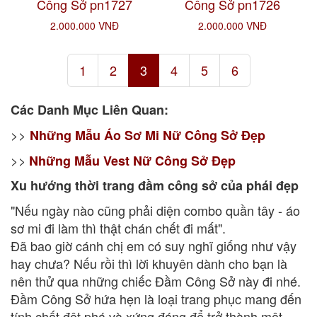
Công Sở pn1727
Công Sở pn1726
2.000.000 VNĐ
2.000.000 VNĐ
1
2
3
4
5
6
Các Danh Mục Liên Quan:
>>
Những Mẫu Áo Sơ Mi Nữ Công Sở Đẹp
>>
Những Mẫu Vest Nữ Công Sở Đẹp
Xu hướng thời trang đầm công sở của phái đẹp
"Nếu ngày nào cũng phải diện combo quần tây - áo
sơ mi đi làm thì thật chán chết đi mất".
Đã bao giờ cánh chị em có suy nghĩ giống như vậy
hay chưa? Nếu rồi thì lời khuyên dành cho bạn là
nên thử qua những chiếc Đầm Công Sở này đi nhé.
Đầm Công Sở hứa hẹn là loại trang phục mang đến
tính chất đột phá và xứng đáng để trở thành một