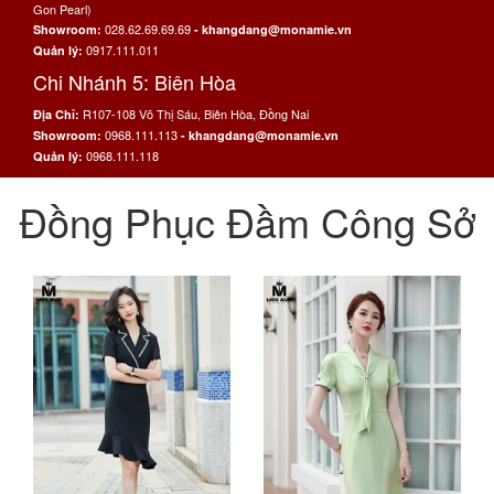
Gon Pearl)
028.62.69.69.69
Showroom:
- khangdang@monamie.vn
0917.111.011
Quản lý:
Chi Nhánh 5: Biên Hòa
R107-108 Võ Thị Sáu, Biên Hòa, Đồng Nai
Địa Chỉ:
0968.111.113
Showroom:
- khangdang@monamie.vn
0968.111.118
Quản lý:
Đồng Phục Đầm Công Sở