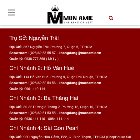
Trụ Sở: Nguyễn Trãi
357 Nguyễn Trãi, Phường 7, Quận 5, TPHCM
Địa Chỉ:
(028)62 53 55 57
Showroom:
- khangdang@monamie.vn
0938.777.868 ( Mr Lý )
Quản lý:
Chi Nhánh 2: Hồ Văn Huê
114 Hồ Văn Huê, Phường 9, Quận Phú Nhuận, TPHCM
Địa Chỉ:
(028)62 52 54 56
Showroom:
- khangdang@monamie.vn
0961.119.114
Quản lý:
Chi Nhánh 3: Ba Tháng Hai
80-82 Đường 3 Tháng 2, Phường 12, Quận 10, TPHCM
Địa Chỉ:
(028)62 51 53 55
Showroom:
- khangdang@monamie.vn
0936.111.116 - 0984.111.114
Quản lý:
Chi Nhánh 4: Sài Gòn Pearl
92D Nguyễn Hữu Cảnh, P22, Q. Bình Thạnh, TPHCM (ShopHouse Sai
Địa Chỉ: