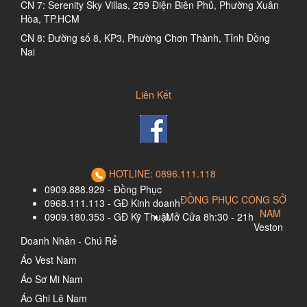
CN 7: Serenity Sky Villas, 259 Điện Biên Phủ, Phường Xuân
Hòa, TP.HCM
CN 8: Đường số 8, KP3, Phường Chơn Thành, Tỉnh Đồng
Nai
Liên Kết
HOTLINE: 0896.111.118
0909.888.929 - Đồng Phục
ĐỒNG PHỤC CÔNG SỞ
0968.111.113 - GĐ Kinh doanh
NAM
0909.180.353 - GĐ Kỹ Thuật
Mở Cửa 8h:30 - 21h
Veston
Doanh Nhân - Chú Rể
Áo Vest Nam
Áo Sơ Mi Nam
Áo Ghi Lê Nam